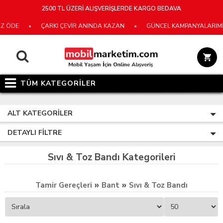
2500 TL ÜZERİ ALIŞVERİŞLERDE KARGO BEDAVA
 ÖDE
•
ÇARKI ÇEVİR ANINDA KAZAN
•
GÜNCEL KAMPANYALARIMIZ İ
TÜM KATEGORİLER
ALT KATEGORILER
DETAYLI FILTRE
Sıvı & Toz Bandı Kategorileri
»
»
Tamir Gereçleri
Bant
Sıvı & Toz Bandı