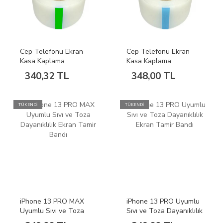
Cep Telefonu Ekran
Cep Telefonu Ekran
Kasa Kaplama
Kasa Kaplama
Temizleme ve Sunum
Temizleme ve Sunum
340,32 TL
348,00 TL
Bantı 50mm
Bantı 80mm
TÜKENDİ
TÜKENDİ
iPhone 13 PRO MAX
iPhone 13 PRO Uyumlu
Uyumlu Sıvı ve Toza
Sıvı ve Toza Dayanıklılık
Dayanıklılık Ekran Tamir
Ekran Tamir Bandı