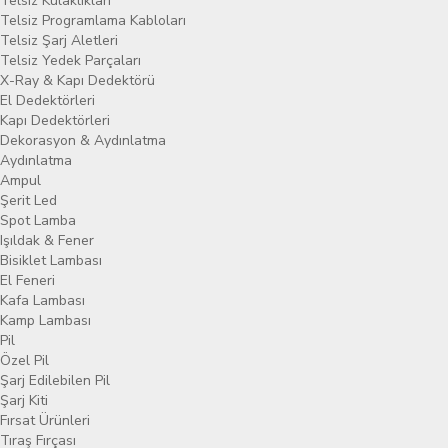
Telsiz Kulaklıkları
Telsiz Programlama Kabloları
Telsiz Şarj Aletleri
Telsiz Yedek Parçaları
X-Ray & Kapı Dedektörü
El Dedektörleri
Kapı Dedektörleri
Dekorasyon & Aydınlatma
Aydınlatma
Ampul
Şerit Led
Spot Lamba
Işıldak & Fener
Bisiklet Lambası
El Feneri
Kafa Lambası
Kamp Lambası
Pil
Özel Pil
Şarj Edilebilen Pil
Şarj Kiti
Fırsat Ürünleri
Tıraş Fırçası