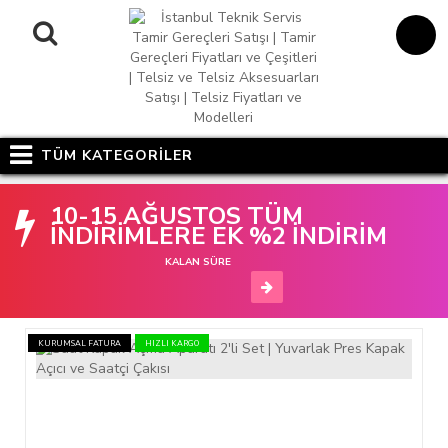
TÜM KATEGORİLER
10-15 AĞUSTOS TÜM
İNDİRİMLERE EK %2 İNDİRİM
KALAN SÜRE
KURUMSAL FATURA
HIZLI KARGO