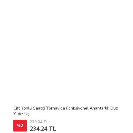
Çift Yönlü Saatçi Tornavida Fonksiyonel Anahtarlık Düz
Yıldız Uç
239,04 TL
2
%
234,24 TL