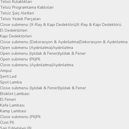
Telsiz Kulaklıkları
Telsiz Programlama Kabloları
Telsiz Şarj Aletleri
Telsiz Yedek Parçaları
Close submenu (X-Ray & Kapı Dedektörü)
X-Ray & Kapı Dedektörü
El Dedektörleri
Kapı Dedektörleri
Close submenu (Dekorasyon & Aydınlatma)
Dekorasyon & Aydınlatma
Open submenu (Aydınlatma)
Aydınlatma
Open submenu (Işıldak & Fener)
Işıldak & Fener
Open submenu (Pil)
Pil
Close submenu (Aydınlatma)
Aydınlatma
Ampul
Şerit Led
Spot Lamba
Close submenu (Işıldak & Fener)
Işıldak & Fener
Bisiklet Lambası
El Feneri
Kafa Lambası
Kamp Lambası
Close submenu (Pil)
Pil
Özel Pil
Şarj Edilebilen Pil