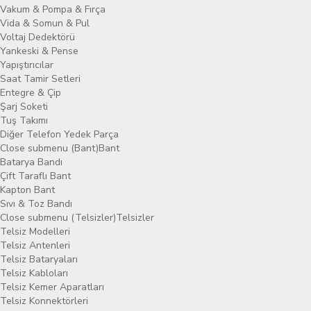
Vakum & Pompa & Fırça
Vida & Somun & Pul
Voltaj Dedektörü
Yankeski & Pense
Yapıştırıcılar
Saat Tamir Setleri
Entegre & Çip
Şarj Soketi
Tuş Takımı
Diğer Telefon Yedek Parça
Close submenu (Bant)
Bant
Batarya Bandı
Çift Taraflı Bant
Kapton Bant
Sıvı & Toz Bandı
Close submenu (Telsizler)
Telsizler
Telsiz Modelleri
Telsiz Antenleri
Telsiz Bataryaları
Telsiz Kabloları
Telsiz Kemer Aparatları
Telsiz Konnektörleri