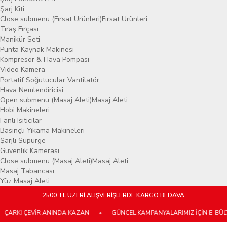
Şarj Kiti
Close submenu (Fırsat Ürünleri)
Fırsat Ürünleri
Tıraş Fırçası
Manikür Seti
Punta Kaynak Makinesi
Kompresör & Hava Pompası
Video Kamera
Portatif Soğutucular Vantilatör
Hava Nemlendiricisi
Open submenu (Masaj Aleti)
Masaj Aleti
Hobi Makineleri
Fanlı Isıtıcılar
Basınçlı Yıkama Makineleri
Şarjlı Süpürge
Güvenlik Kamerası
Close submenu (Masaj Aleti)
Masaj Aleti
Masaj Tabancası
Yüz Masaj Aleti
2500 TL ÜZERİ ALIŞVERİŞLERDE KARGO BEDAVA
EVİR ANINDA KAZAN
•
GÜNCEL KAMPANYALARIMIZ İÇİN E-BÜLTENİMİZE