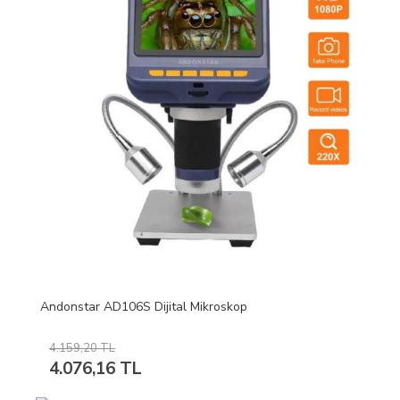
Andonstar AD106S Dijital Mikroskop
4.159,20 TL
4.076,16 TL