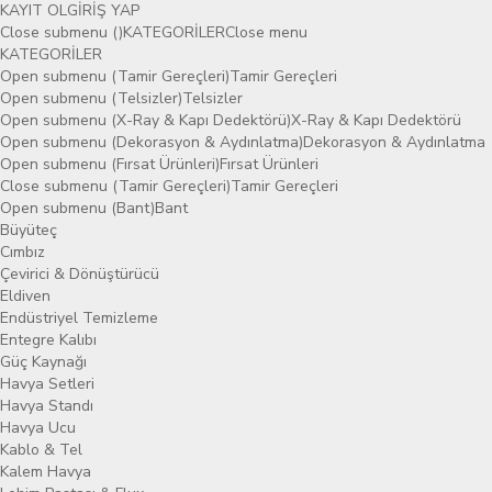
KAYIT OL
GİRİŞ YAP
Close submenu ()
KATEGORİLER
Close menu
KATEGORİLER
Open submenu (Tamir Gereçleri)
Tamir Gereçleri
Open submenu (Telsizler)
Telsizler
Open submenu (X-Ray & Kapı Dedektörü)
X-Ray & Kapı Dedektörü
Open submenu (Dekorasyon & Aydınlatma)
Dekorasyon & Aydınlatma
Open submenu (Fırsat Ürünleri)
Fırsat Ürünleri
Close submenu (Tamir Gereçleri)
Tamir Gereçleri
Open submenu (Bant)
Bant
Büyüteç
Cımbız
Çevirici & Dönüştürücü
Eldiven
Endüstriyel Temizleme
Entegre Kalıbı
Güç Kaynağı
Havya Setleri
Havya Standı
Havya Ucu
Kablo & Tel
Kalem Havya