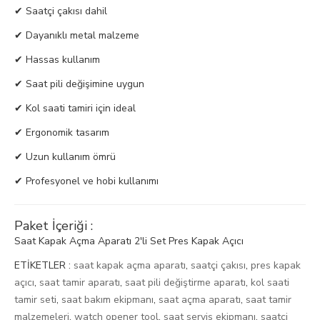
✔ Saatçi çakısı dahil
✔ Dayanıklı metal malzeme
✔ Hassas kullanım
✔ Saat pili değişimine uygun
✔ Kol saati tamiri için ideal
✔ Ergonomik tasarım
✔ Uzun kullanım ömrü
✔ Profesyonel ve hobi kullanımı
Paket İçeriği :
Saat Kapak Açma Aparatı 2'li Set Pres Kapak Açıcı
ETİKETLER :
saat kapak açma aparatı
,
saatçi çakısı
,
pres kapak
açıcı
,
saat tamir aparatı
,
saat pili değiştirme aparatı
,
kol saati
tamir seti
,
saat bakım ekipmanı
,
saat açma aparatı
,
saat tamir
malzemeleri
,
watch opener tool
,
saat servis ekipmanı
,
saatçi