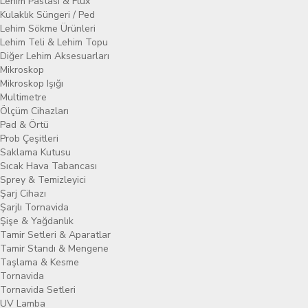
Lehim Pastası & Flux
Kulaklık Süngeri / Ped
Lehim Sökme Ürünleri
Lehim Teli & Lehim Topu
Diğer Lehim Aksesuarları
Mikroskop
Mikroskop Işığı
Multimetre
Ölçüm Cihazları
Pad & Örtü
Prob Çeşitleri
Saklama Kutusu
Sıcak Hava Tabancası
Sprey & Temizleyici
Şarj Cihazı
Şarjlı Tornavida
Şişe & Yağdanlık
Tamir Setleri & Aparatlar
Tamir Standı & Mengene
Taşlama & Kesme
Tornavida
Tornavida Setleri
UV Lamba