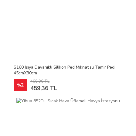
S160 Isıya Dayanıklı Silikon Ped Mıknatıslı Tamir Pedi
45cmX30cm
468,96 TL
2
%
459,36 TL