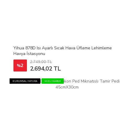
Yihua 878D Isı Ayarlı Sıcak Hava Üfleme Lehimleme
Havya İstasyonu
2.749,00 TL
2
%
2.694,02 TL
KURUMSAL FATURA
HIZLI KARGO