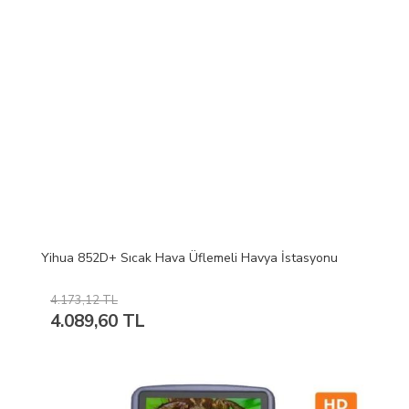
Yihua 852D+ Sıcak Hava Üflemeli Havya İstasyonu
4.173,12 TL
4.089,60 TL