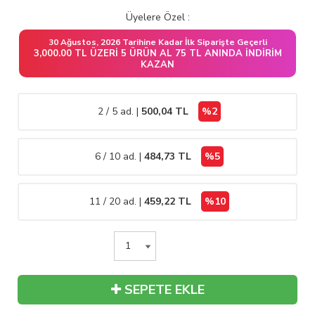
Üyelere Özel :
30 Ağustos, 2026 Tarihine Kadar İlk Siparişte Geçerli
3,000.00 TL ÜZERI 5 ÜRÜN AL 75 TL ANINDA İNDIRIM
KAZAN
2 / 5 ad. |
500,04
TL
%2
6 / 10 ad. |
484,73
TL
%5
11 / 20 ad. |
459,22
TL
%10
SEPETE EKLE