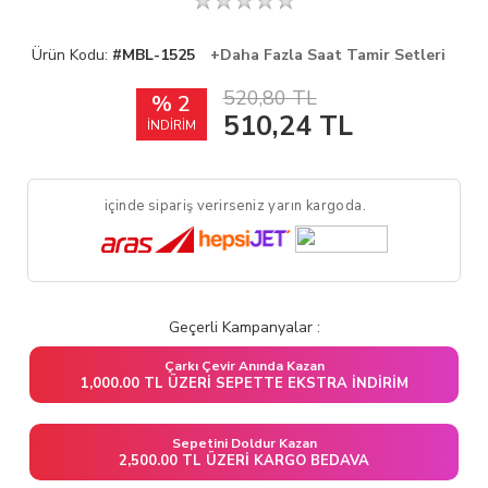
Ürün Kodu:
#MBL-1525
+Daha Fazla Saat Tamir Setleri
520,80 TL
% 2
510,24
TL
İNDİRİM
içinde sipariş verirseniz yarın kargoda.
Geçerli Kampanyalar :
Çarkı Çevir Anında Kazan
1,000.00 TL ÜZERI SEPETTE EKSTRA İNDIRIM
Sepetini Doldur Kazan
2,500.00 TL ÜZERI KARGO BEDAVA