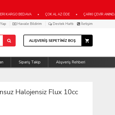
RGO BEDAVA
•
ÇOK AL AZ ÖDE
•
ÇARKI ÇEVİR ANINDA KAZAN
 Yap
Havale Bildirim
Destek Hattı
İletişim
ALIŞVERİŞ SEPETİNİZ BOŞ
an
Sipariş Takip
Alışveriş Rehberi
suz Halojensiz Flux 10cc