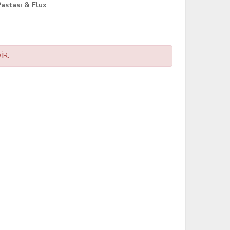
astası & Flux
İR.