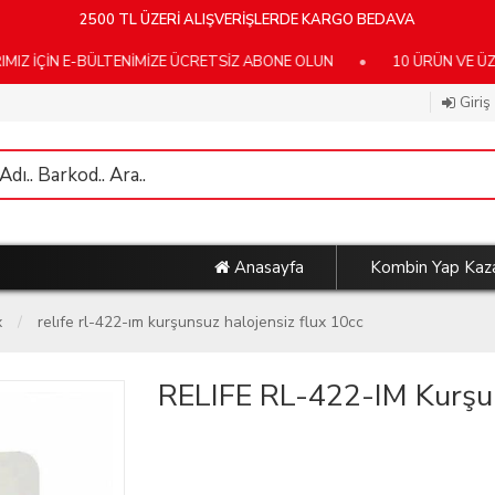
2500 TL ÜZERİ ALIŞVERİŞLERDE KARGO BEDAVA
 E-BÜLTENİMİZE ÜCRETSİZ ABONE OLUN
•
10 ÜRÜN VE ÜZERİ KA
Giriş
Anasayfa
Kombin Yap Kaz
x
relife rl-422-im kurşunsuz halojensiz flux 10cc
RELIFE RL-422-IM Kurşun