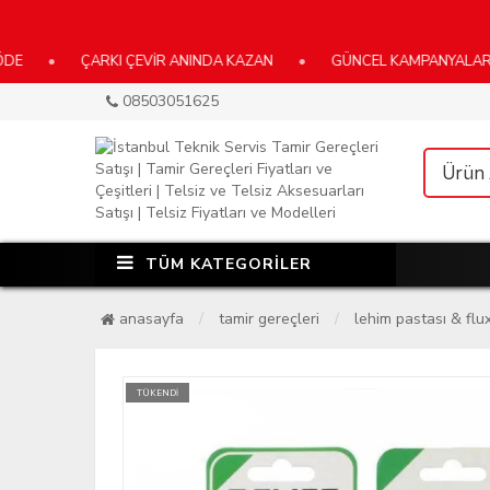
ÇARKI ÇEVİR ANINDA KAZAN
•
GÜNCEL KAMPANYALARIMIZ İÇİN
08503051625
TÜM KATEGORİLER
anasayfa
tamir gereçleri
lehim pastası & flu
TÜKENDİ