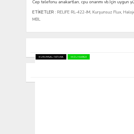
Cep telefonu anakartları, cpu onarımı vb.İçin uygun yü
ETİKETLER :
RELIFE RL-422-IM
,
Kurşunsuz Flux
,
Haloj
MBL
KURUMSAL FATURA
HIZLI KARGO