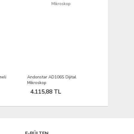
meli
Andonstar AD106S Dijital
Jakemy JM-
Mikroskop
Tornavida v
Laptop Elek
4.115,88 TL
1.449,
Tool Kit
E-BÜLTEN