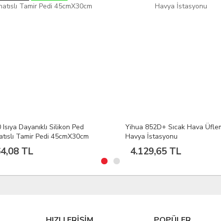
 Isıya Dayanıklı Silikon Ped
Yihua 852D+ Sıcak Hava Üfle
atıslı Tamir Pedi 45cmX30cm
Havya İstasyonu
4,08 TL
4.129,65 TL
HIZLI ERİŞİM
POPÜLER