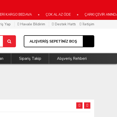
İ KARGO BEDAVA
•
ÇOK AL AZ ÖDE
•
ÇARKI ÇEVİR ANINDA K
riş Yap
Havale Bildirim
Destek Hattı
İletişim
ALIŞVERİŞ SEPETİNİZ BOŞ
an
Sipariş Takip
Alışveriş Rehberi