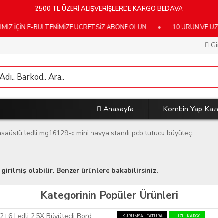
2500 TL ÜZERİ ALIŞVERİŞLERDE KARGO BEDAVA
İÇİN E-BÜLTENİMİZE ÜCRETSİZ ABONE OLUN
•
10 ÜRÜN VE ÜZER
Gi
Anasayfa
Kombin Yap Kaz
saüstü ledli mg16129-c mini havya standı pcb tutucu büyüteç
girilmiş olabilir. Benzer ürünlere bakabilirsiniz.
Kategorinin Popüler Ürünleri
KURUMSAL FATURA
HIZLI KARGO