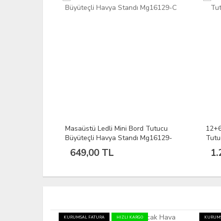
art Bord
Masaüstü Ledli Mini Bord Tutucu
12+6
MG16129-
Büyüteçli Havya Standı Mg16129-
Tutu
C
108
649,00 TL
1.
KURUMSAL FATURA
HIZLI KARGO
KURUMS