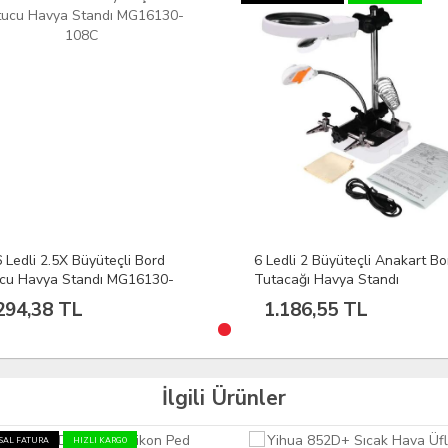
 Ledli 2.5X Büyüteçli Bord
6 Ledli 2 Büyüteçli Anakart Bo
cu Havya Standı MG16130-
Tutacağı Havya Standı
C
MG16129DC
294,38 TL
1.186,55 TL
İlgili Ürünler
AL FATURA
HIZLI KARGO