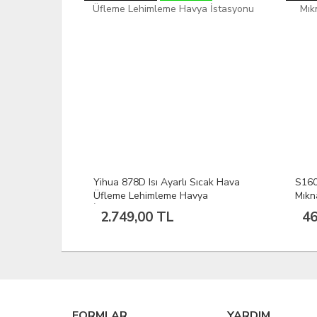
dek
Yihua 878D Isı Ayarlı Sıcak Hava
S160
46 | 2 Pin
Üfleme Lehimleme Havya
Mıkn
İstasyonu
2.749,00 TL
46
FORMLAR
YARDIM