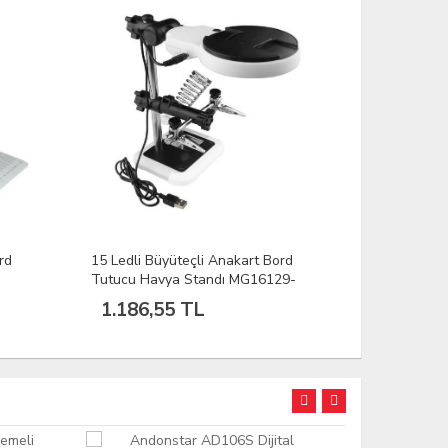
rd
15 Ledli Büyüteçli Anakart Bord
Masaüstü L
Tutucu Havya Standı MG16129-
Büyüteçli 
15LC
C
1.186,55 TL
649,00