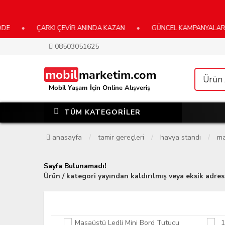
•
ÇARKI ÇEVİR ANINDA KAZAN
•
GÜNCEL KAMPANYALARIMIZ 
08503051625
TÜM KATEGORİLER
anasayfa
tamir gereçleri
havya standı
ma
Sayfa Bulunamadı!
Ürün / kategori yayından kaldırılmış veya eksik adres 