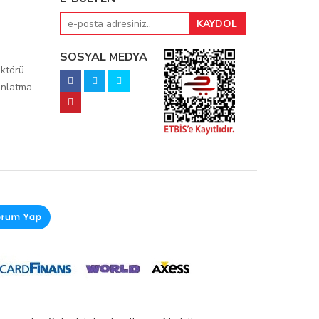
SOSYAL MEDYA
ktörü
ınlatma