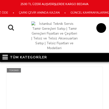
2500 TL ÜZERİ ALIŞVERİŞLERDE KARGO BEDAVA
DE
•
ÇARKI ÇEVİR ANINDA KAZAN
•
GÜNCEL KAMPANYALARIMIZ İÇ
TÜM KATEGORİLER
TÜKENDİ