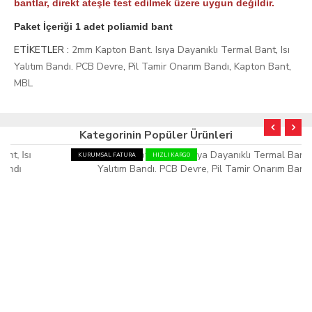
bantlar, direkt ateşle test edilmek üzere uygun değildir.
Paket İçeriği 1 adet poliamid bant
ETİKETLER :
2mm Kapton Bant. Isıya Dayanıklı Termal Bant
,
Isı
Yalıtım Bandı. PCB Devre
,
Pil Tamir Onarım Bandı
,
Kapton Bant
,
MBL
Kategorinin Popüler Ürünleri
KURUMSAL FATURA
HIZLI KARGO