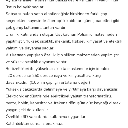
Ayrıca lehimleme sırasında baskılı devre kartlarının yalıtımında
üstün kolaylık sağlar.
Satışa sunulan satın alabileceğiniz birbirinden farklı çap
seçenekleri sayesinde fiber optik kablolar, güneş panelleri gibi
çok geniş kullanım alanları vardır.
Ürün iki katmandan oluşur. Üst katman Poliamid malzemeden
yapılmıştır. Yüksek sıcaklık, mekanik, fiziksel, kimyasal ve elektrik
yalıtımı ve dayanımı sağlar.
Alt katman yapışkan özellik için silikon malzemeden yapılmıştır
ve yüksek sıcaklık dayanımı vardır.
Bu özellikleri ile yüksek sıcaklıkta maskemele için idealdir.
-20 derece ile 250 derece ısıya ve kimyasallara karşı
dayanıklıdır. (0.05mm çap için ortalama değer)
Yüksek sıcaklıklarda delinmeye ve yırtılmaya karşı dayanıklıdır.
Elektronik endüstrisinde elektriksel yalıtım transformatörü,
motor, bobin, kapasitör ve frekans dönüşüm güç kaynağı olarak
yaygın şekilde kullanılır.
Özellikle 3D yazıcılarda kullanıma uygundur.
Kaldırıldıktan sonra iz bırakmaz.