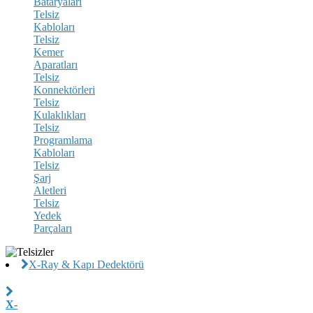
Bataryaları
Telsiz
Kabloları
Telsiz
Kemer
Aparatları
Telsiz
Konnektörleri
Telsiz
Kulaklıkları
Telsiz
Programlama
Kabloları
Telsiz
Şarj
Aletleri
Telsiz
Yedek
Parçaları
X-Ray & Kapı Dedektörü
X-