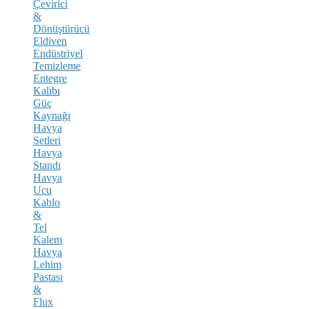
Çevirici
&
Dönüştürücü
Eldiven
Endüstriyel
Temizleme
Entegre
Kalıbı
Güç
Kaynağı
Havya
Setleri
Havya
Standı
Havya
Ucu
Kablo
&
Tel
Kalem
Havya
Lehim
Pastası
&
Flux