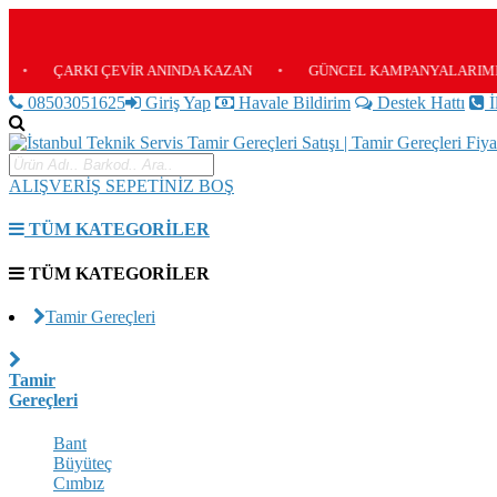
ÇARKI ÇEVİR ANINDA KAZAN
•
GÜNCEL KAMPANYALARIMIZ İÇİN E
08503051625
Giriş Yap
Havale Bildirim
Destek Hattı
İ
ALIŞVERİŞ SEPETİNİZ BOŞ
TÜM KATEGORİLER
TÜM KATEGORİLER
Tamir Gereçleri
Tamir
Gereçleri
Bant
Büyüteç
Cımbız