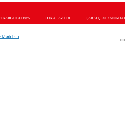
O BEDAVA
•
ÇOK AL AZ ÖDE
•
ÇARKI ÇEVİR ANINDA KAZAN