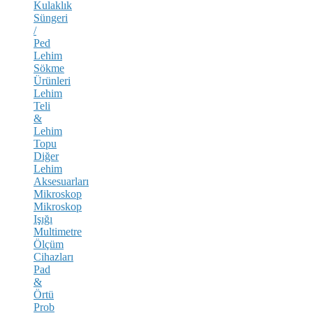
Kulaklık
Süngeri
/
Ped
Lehim
Sökme
Ürünleri
Lehim
Teli
&
Lehim
Topu
Diğer
Lehim
Aksesuarları
Mikroskop
Mikroskop
Işığı
Multimetre
Ölçüm
Cihazları
Pad
&
Örtü
Prob