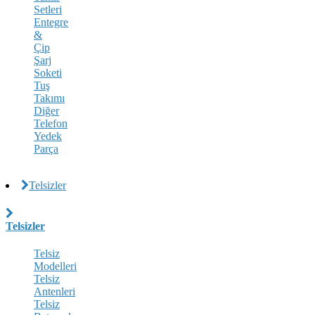
Setleri
Entegre
&
Çip
Şarj
Soketi
Tuş
Takımı
Diğer
Telefon
Yedek
Parça
Telsizler
Telsizler
Telsiz
Modelleri
Telsiz
Antenleri
Telsiz