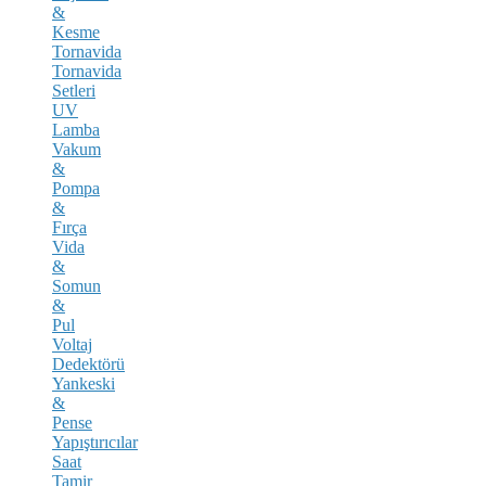
&
Kesme
Tornavida
Tornavida
Setleri
UV
Lamba
Vakum
&
Pompa
&
Fırça
Vida
&
Somun
&
Pul
Voltaj
Dedektörü
Yankeski
&
Pense
Yapıştırıcılar
Saat
Tamir