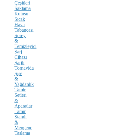
Çeşitleri
Saklama
Kutusu
Sıcak
Hava
Tabancası
Sprey
&
Temizleyici
Şarj
Cihazı
Şarjlı
Tornavida
Şişe
&
Yağdanlık
Tamir
Setleri
&
Aparatlar
Tamir
Standı
&
Mengene
Taşlama