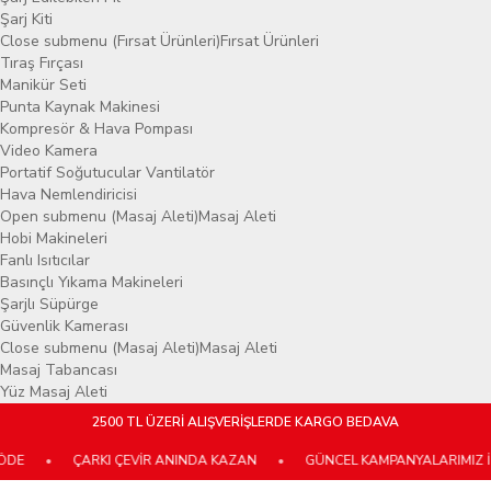
Şarj Kiti
Close submenu (Fırsat Ürünleri)
Fırsat Ürünleri
Tıraş Fırçası
Manikür Seti
Punta Kaynak Makinesi
Kompresör & Hava Pompası
Video Kamera
Portatif Soğutucular Vantilatör
Hava Nemlendiricisi
Open submenu (Masaj Aleti)
Masaj Aleti
Hobi Makineleri
Fanlı Isıtıcılar
Basınçlı Yıkama Makineleri
Şarjlı Süpürge
Güvenlik Kamerası
Close submenu (Masaj Aleti)
Masaj Aleti
Masaj Tabancası
Yüz Masaj Aleti
2500 TL ÜZERİ ALIŞVERİŞLERDE KARGO BEDAVA
•
ÇARKI ÇEVİR ANINDA KAZAN
•
GÜNCEL KAMPANYALARIMIZ İÇİN