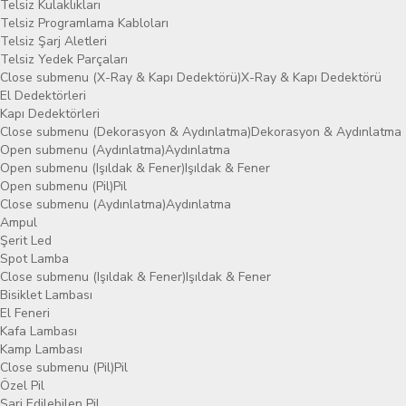
Telsiz Kulaklıkları
Telsiz Programlama Kabloları
Telsiz Şarj Aletleri
Telsiz Yedek Parçaları
Close submenu (X-Ray & Kapı Dedektörü)
X-Ray & Kapı Dedektörü
El Dedektörleri
Kapı Dedektörleri
Close submenu (Dekorasyon & Aydınlatma)
Dekorasyon & Aydınlatma
Open submenu (Aydınlatma)
Aydınlatma
Open submenu (Işıldak & Fener)
Işıldak & Fener
Open submenu (Pil)
Pil
Close submenu (Aydınlatma)
Aydınlatma
Ampul
Şerit Led
Spot Lamba
Close submenu (Işıldak & Fener)
Işıldak & Fener
Bisiklet Lambası
El Feneri
Kafa Lambası
Kamp Lambası
Close submenu (Pil)
Pil
Özel Pil
Şarj Edilebilen Pil