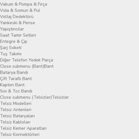
Vakum & Pompa & Fırça
Vida & Somun & Pul
Voltaj Dedektörü
Yankeski & Pense
Yapıştırıcılar
Saat Tamir Setleri
Entegre & Çip
Şarj Soketi
Tuş Takımı
Diğer Telefon Yedek Parça
Close submenu (Bant)
Bant
Batarya Bandı
Çift Taraflı Bant
Kapton Bant
Sıvı & Toz Bandı
Close submenu (Telsizler)
Telsizler
Telsiz Modelleri
Telsiz Antenleri
Telsiz Bataryaları
Telsiz Kabloları
Telsiz Kemer Aparatları
Telsiz Konnektörleri