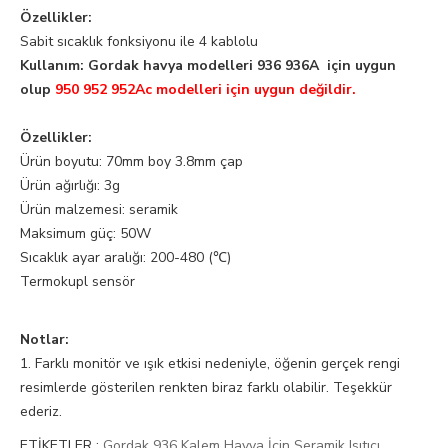
Özellikler:
Sabit sıcaklık fonksiyonu ile 4 kablolu
Kullanım: Gordak havya modelleri 936 936A için uygun
olup
950 952 952Ac modelleri için uygun değildir.
Özellikler:
Ürün boyutu: 70mm boy 3.8mm çap
Ürün ağırlığı: 3g
Ürün malzemesi: seramik
Maksimum güç: 50W
Sıcaklık ayar aralığı: 200-480 (℃)
Termokupl sensör
Notlar:
1. Farklı monitör ve ışık etkisi nedeniyle, öğenin gerçek rengi
resimlerde gösterilen renkten biraz farklı olabilir. Teşekkür
ederiz.
ETİKETLER :
Gordak 936 Kalem Havya İçin Seramik Isıtıcı