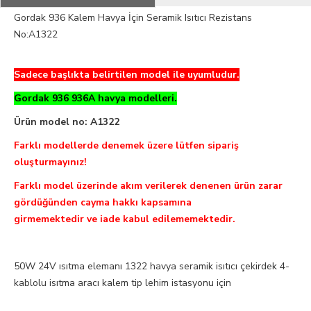
Gordak 936 Kalem Havya İçin Seramik Isıtıcı Rezistans
No:A1322
Sadece başlıkta belirtilen model ile uyumludur.
Gordak 936 936A havya modelleri.
Ürün model no: A1322
Farklı modellerde denemek üzere lütfen sipariş
oluşturmayınız!
Farklı model üzerinde akım verilerek denenen ürün zarar
gördüğünden cayma hakkı kapsamına
girmemektedir ve iade kabul edilememektedir.
50W 24V ısıtma elemanı 1322 havya seramik isıtıcı çekirdek 4-
kablolu isıtma aracı kalem tip lehim istasyonu için