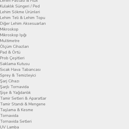
Lehim Pastası & Flux
Kulaklık Süngeri / Ped
Lehim Sökme Ürünleri
Lehim Teli & Lehim Topu
Diğer Lehim Aksesuarları
Mikroskop
Mikroskop Işığı
Multimetre
Ölçüm Cihazları
Pad & Örtü
Prob Çeşitleri
Saklama Kutusu
Sıcak Hava Tabancası
Sprey & Temizleyici
Şarj Cihazı
Şarjlı Tornavida
Şişe & Yağdanlık
Tamir Setleri & Aparatlar
Tamir Standı & Mengene
Taşlama & Kesme
Tornavida
Tornavida Setleri
UV Lamba