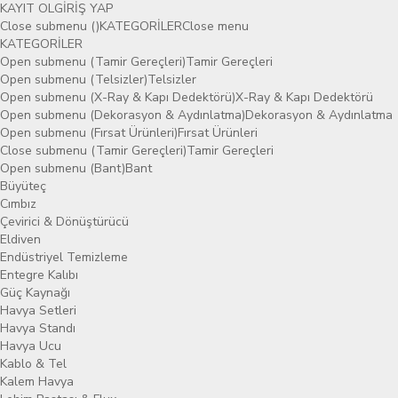
KAYIT OL
GİRİŞ YAP
Close submenu ()
KATEGORİLER
Close menu
KATEGORİLER
Open submenu (Tamir Gereçleri)
Tamir Gereçleri
Open submenu (Telsizler)
Telsizler
Open submenu (X-Ray & Kapı Dedektörü)
X-Ray & Kapı Dedektörü
Open submenu (Dekorasyon & Aydınlatma)
Dekorasyon & Aydınlatma
Open submenu (Fırsat Ürünleri)
Fırsat Ürünleri
Close submenu (Tamir Gereçleri)
Tamir Gereçleri
Open submenu (Bant)
Bant
Büyüteç
Cımbız
Çevirici & Dönüştürücü
Eldiven
Endüstriyel Temizleme
Entegre Kalıbı
Güç Kaynağı
Havya Setleri
Havya Standı
Havya Ucu
Kablo & Tel
Kalem Havya