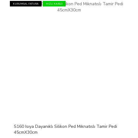
KURUMSAL FATURA
HIZLI KARGO
S160 Isıya Dayanıklı Silikon Ped Mıknatıslı Tamir Pedi
45cmX30cm