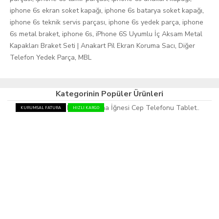
iphone 6s ekran soket kapağı
,
iphone 6s batarya soket kapağı
,
iphone 6s teknik servis parçası
,
iphone 6s yedek parça
,
iphone
6s metal braket
,
iphone 6s
,
iPhone 6S Uyumlu İç Aksam Metal
Kapakları Braket Seti | Anakart Pil Ekran Koruma Sacı
,
Diğer
Telefon Yedek Parça
,
MBL
Kategorinin Popüler Ürünleri
KURUMSAL FATURA
HIZLI KARGO