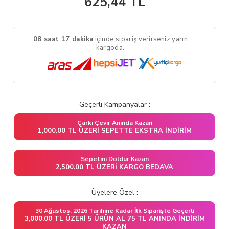
625,44
TL
08 saat 17 dakika
içinde sipariş verirseniz yarın
kargoda.
Geçerli Kampanyalar :
Çarkı Çevir Anında Kazan
1,000.00 TL ÜZERI SEPETTE EKSTRA İNDIRIM
Sepetini Doldur Kazan
2,500.00 TL ÜZERI KARGO BEDAVA
Üyelere Özel :
30 Ağustos, 2026 Tarihine Kadar İlk Siparişte Geçerli
3,000.00 TL ÜZERI 5 ÜRÜN AL 75 TL ANINDA İNDIRIM
KAZAN