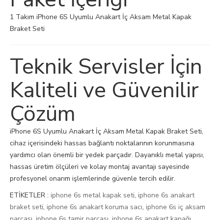
1 Takım iPhone 6S Uyumlu Anakart İç Aksam Metal Kapak
Braket Seti
Teknik Servisler İçin
Kaliteli ve Güvenilir
Çözüm
iPhone 6S Uyumlu Anakart İç Aksam Metal Kapak Braket Seti,
cihaz içerisindeki hassas bağlantı noktalarının korunmasına
yardımcı olan önemli bir yedek parçadır. Dayanıklı metal yapısı,
hassas üretim ölçüleri ve kolay montaj avantajı sayesinde
profesyonel onarım işlemlerinde güvenle tercih edilir.
ETİKETLER :
iphone 6s metal kapak seti
,
iphone 6s anakart
braket seti
,
iphone 6s anakart koruma sacı
,
iphone 6s iç aksam
parçası
,
iphone 6s tamir parçası
,
iphone 6s anakart kapağı
,