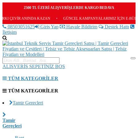
2500 TL ÜZERİ ALIŞVERİŞLERDE KARGO BEDAVA
R ANINDA KAZAN
•
GÜNCEL KAMPANYALARIMIZ İÇİN E-BÜLTENİMİZE Ü
08503051625
Giriş Yap
Havale Bildirim
Destek Hattı
İletişim
ALIŞVERİŞ SEPETİNİZ BOŞ
TÜM KATEGORİLER
TÜM KATEGORİLER
Tamir Gereçleri
Tamir
Gereçleri
Bant