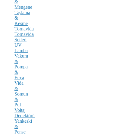
&
Mengene
Taşlama
&
Kesme
Tornavida
Tornavida
Setleri
UV
Lamba
Vakum
&
Pompa
&
Fırça
Vida
&
Somun
&
Pul
Voltaj
Dedektörü
Yankeski
&
Pense