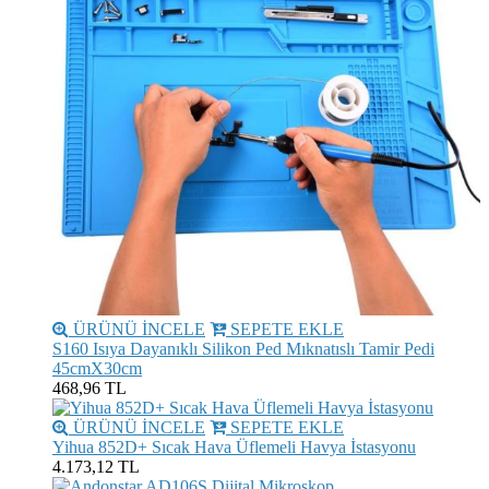
ÜRÜNÜ İNCELE
SEPETE EKLE
S160 Isıya Dayanıklı Silikon Ped Mıknatıslı Tamir Pedi
45cmX30cm
468,96 TL
ÜRÜNÜ İNCELE
SEPETE EKLE
Yihua 852D+ Sıcak Hava Üflemeli Havya İstasyonu
4.173,12 TL