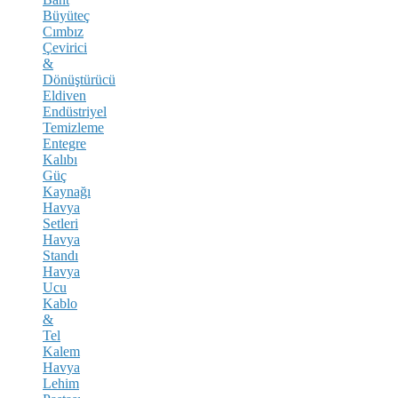
Büyüteç
Cımbız
Çevirici
&
Dönüştürücü
Eldiven
Endüstriyel
Temizleme
Entegre
Kalıbı
Güç
Kaynağı
Havya
Setleri
Havya
Standı
Havya
Ucu
Kablo
&
Tel
Kalem
Havya
Lehim