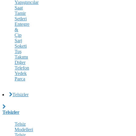
Yapıştırıcılar
Saat
Tamir
Setleri
Entegre
&
Çip
Şarj
Soketi
Tuş
Takımı
Diğer
Telefon
Yedek
Parça
Telsizler
Telsizler
Telsiz
Modelleri
Telsiz