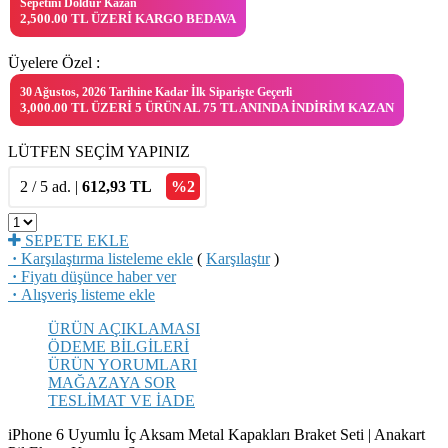
Sepetini Doldur Kazan
2,500.00 TL ÜZERI KARGO BEDAVA
Üyelere Özel :
30 Ağustos, 2026 Tarihine Kadar İlk Siparişte Geçerli
3,000.00 TL ÜZERI 5 ÜRÜN AL 75 TL ANINDA İNDIRIM KAZAN
LÜTFEN SEÇİM YAPINIZ
2 / 5 ad. |
612,93
TL
%2
SEPETE EKLE
·
Karşılaştırma listeleme ekle
(
Karşılaştır
)
·
Fiyatı düşünce haber ver
·
Alışveriş listeme ekle
ÜRÜN AÇIKLAMASI
ÖDEME BİLGİLERİ
ÜRÜN YORUMLARI
MAĞAZAYA SOR
TESLİMAT VE İADE
iPhone 6 Uyumlu İç Aksam Metal Kapakları Braket Seti | Anakart