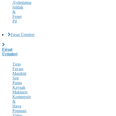
Aydınlatma
Işıldak
&
Fener
Pil
Fırsat Ürünleri
Fırsat
Ürünleri
Tıraş
Fırçası
Manikür
Seti
Punta
Kaynak
Makinesi
Kompresör
&
Hava
Pompası
Video