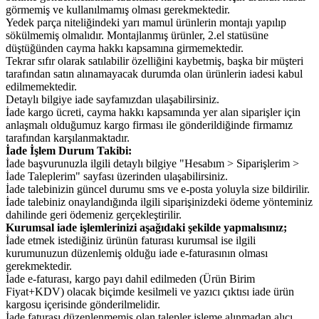
görmemiş ve kullanılmamış olması gerekmektedir.
Yedek parça niteliğindeki yarı mamul ürünlerin montajı yapılıp
sökülmemiş olmalıdır. Montajlanmış ürünler, 2.el statüsüne
düştüğünden cayma hakkı kapsamına girmemektedir.
Tekrar sıfır olarak satılabilir özelliğini kaybetmiş, başka bir müşteri
tarafından satın alınamayacak durumda olan ürünlerin iadesi kabul
edilmemektedir.
Detaylı bilgiye iade sayfamızdan ulaşabilirsiniz.
İade kargo ücreti, cayma hakkı kapsamında yer alan siparişler için
anlaşmalı olduğumuz kargo firması ile gönderildiğinde firmamız
tarafından karşılanmaktadır.
İade İşlem Durum Takibi:
İade başvurunuzla ilgili detaylı bilgiye "Hesabım > Siparişlerim >
İade Taleplerim" sayfası üzerinden ulaşabilirsiniz.
İade talebinizin güncel durumu sms ve e-posta yoluyla size bildirilir.
İade talebiniz onaylandığında ilgili siparişinizdeki ödeme yönteminiz
dahilinde geri ödemeniz gerçekleştirilir.
Kurumsal iade işlemlerinizi aşağıdaki şekilde yapmalısınız;
İade etmek istediğiniz ürünün faturası kurumsal ise ilgili
kurumunuzun düzenlemiş olduğu iade e-faturasının olması
gerekmektedir.
İade e-faturası, kargo payı dahil edilmeden (Ürün Birim
Fiyat+KDV) olacak biçimde kesilmeli ve yazıcı çıktısı iade ürün
kargosu içerisinde gönderilmelidir.
İade faturası düzenlenmemiş olan talepler işleme alınmadan alıcı