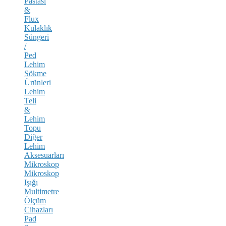
Pastası
&
Flux
Kulaklık
Süngeri
/
Ped
Lehim
Sökme
Ürünleri
Lehim
Teli
&
Lehim
Topu
Diğer
Lehim
Aksesuarları
Mikroskop
Mikroskop
Işığı
Multimetre
Ölçüm
Cihazları
Pad