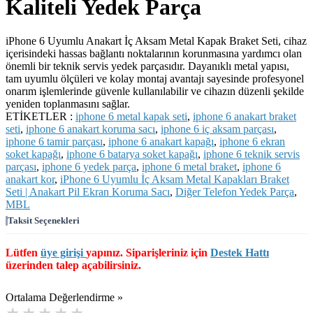
Kaliteli Yedek Parça
iPhone 6 Uyumlu Anakart İç Aksam Metal Kapak Braket Seti, cihaz
içerisindeki hassas bağlantı noktalarının korunmasına yardımcı olan
önemli bir teknik servis yedek parçasıdır. Dayanıklı metal yapısı,
tam uyumlu ölçüleri ve kolay montaj avantajı sayesinde profesyonel
onarım işlemlerinde güvenle kullanılabilir ve cihazın düzenli şekilde
yeniden toplanmasını sağlar.
ETİKETLER :
iphone 6 metal kapak seti
,
iphone 6 anakart braket
seti
,
iphone 6 anakart koruma sacı
,
iphone 6 iç aksam parçası
,
iphone 6 tamir parçası
,
iphone 6 anakart kapağı
,
iphone 6 ekran
soket kapağı
,
iphone 6 batarya soket kapağı
,
iphone 6 teknik servis
parçası
,
iphone 6 yedek parça
,
iphone 6 metal braket
,
iphone 6
anakart kor
,
iPhone 6 Uyumlu İç Aksam Metal Kapakları Braket
Seti | Anakart Pil Ekran Koruma Sacı
,
Diğer Telefon Yedek Parça
,
MBL
Taksit Seçenekleri
Lütfen
üye girişi
yapınız. Siparişleriniz için
Destek Hattı
üzerinden talep açabilirsiniz.
Ortalama Değerlendirme »