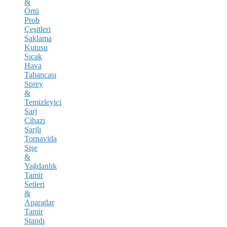
&
Örtü
Prob
Çeşitleri
Saklama
Kutusu
Sıcak
Hava
Tabancası
Sprey
&
Temizleyici
Şarj
Cihazı
Şarjlı
Tornavida
Şişe
&
Yağdanlık
Tamir
Setleri
&
Aparatlar
Tamir
Standı