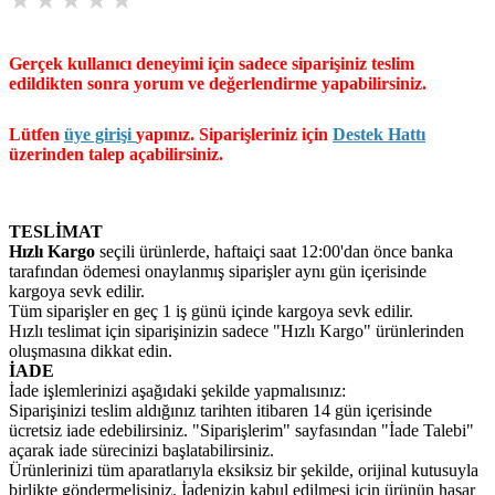
Gerçek kullanıcı deneyimi için sadece siparişiniz teslim
edildikten sonra yorum ve değerlendirme yapabilirsiniz.
Lütfen
üye girişi
yapınız. Siparişleriniz için
Destek Hattı
üzerinden talep açabilirsiniz.
TESLİMAT
Hızlı Kargo
seçili ürünlerde, haftaiçi saat 12:00'dan önce banka
tarafından ödemesi onaylanmış siparişler aynı gün içerisinde
kargoya sevk edilir.
Tüm siparişler en geç 1 iş günü içinde kargoya sevk edilir.
Hızlı teslimat için siparişinizin sadece "Hızlı Kargo" ürünlerinden
oluşmasına dikkat edin.
İADE
İade işlemlerinizi aşağıdaki şekilde yapmalısınız:
Siparişinizi teslim aldığınız tarihten itibaren 14 gün içerisinde
ücretsiz iade edebilirsiniz. "Siparişlerim" sayfasından "İade Talebi"
açarak iade sürecinizi başlatabilirsiniz.
Ürünlerinizi tüm aparatlarıyla eksiksiz bir şekilde, orijinal kutusuyla
birlikte göndermelisiniz. İadenizin kabul edilmesi için ürünün hasar