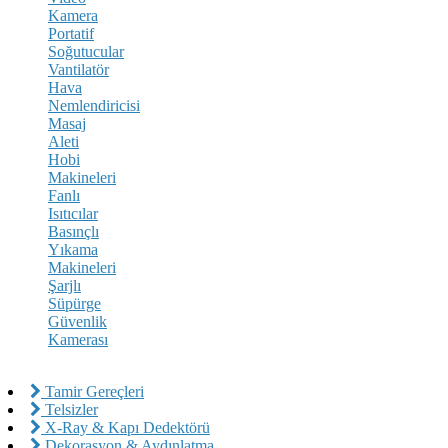
Kamera
Portatif
Soğutucular
Vantilatör
Hava
Nemlendiricisi
Masaj
Aleti
Hobi
Makineleri
Fanlı
Isıtıcılar
Basınçlı
Yıkama
Makineleri
Şarjlı
Süpürge
Güvenlik
Kamerası
Tamir Gereçleri
Telsizler
X-Ray & Kapı Dedektörü
Dekorasyon & Aydınlatma