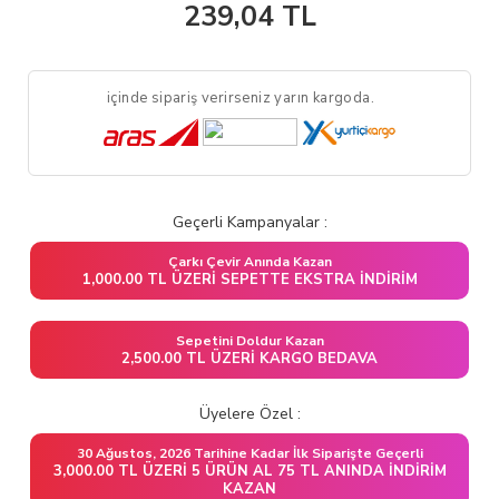
239,04
TL
içinde sipariş verirseniz yarın kargoda.
Geçerli Kampanyalar :
Çarkı Çevir Anında Kazan
1,000.00 TL ÜZERI SEPETTE EKSTRA İNDIRIM
Sepetini Doldur Kazan
2,500.00 TL ÜZERI KARGO BEDAVA
Üyelere Özel :
30 Ağustos, 2026 Tarihine Kadar İlk Siparişte Geçerli
3,000.00 TL ÜZERI 5 ÜRÜN AL 75 TL ANINDA İNDIRIM
KAZAN