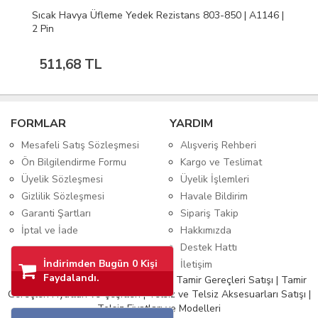
Sıcak Havya Üfleme Yedek Rezistans 803-850 | A1146 |
2 Pin
511,68 TL
FORMLAR
YARDIM
Mesafeli Satış Sözleşmesi
Alışveriş Rehberi
Ön Bilgilendirme Formu
Kargo ve Teslimat
Üyelik Sözleşmesi
Üyelik İşlemleri
Gizlilik Sözleşmesi
Havale Bildirim
Garanti Şartları
Sipariş Takip
İptal ve İade
Hakkımızda
Destek Hattı
İndirimden Bugün 0 Kişi
İletişim
Faydalandı.
©2018-2026 İstanbul Teknik Servis Tamir Gereçleri Satışı | Tamir
Gereçleri Fiyatları ve Çeşitleri | Telsiz ve Telsiz Aksesuarları Satışı |
Telsiz Fiyatları ve Modelleri