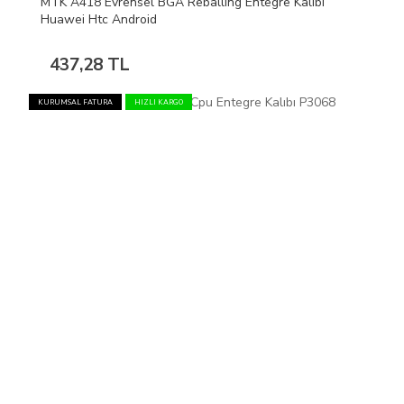
MTK A418 Evrensel BGA Reballing Entegre Kalıbı
Huawei Htc Android
437,28 TL
KURUMSAL FATURA
HIZLI KARGO