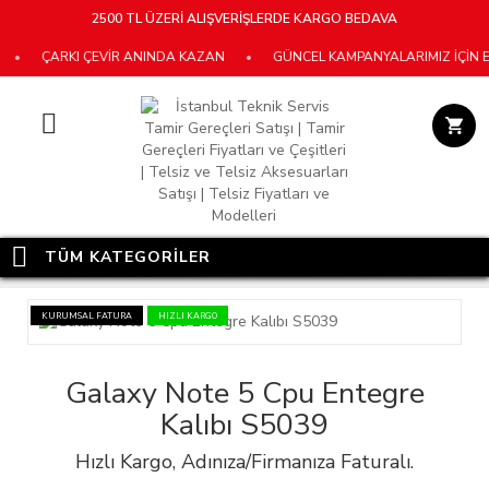
2500 TL ÜZERİ ALIŞVERİŞLERDE KARGO BEDAVA
ARKI ÇEVİR ANINDA KAZAN
•
GÜNCEL KAMPANYALARIMIZ İÇİN E-BÜLTE
TÜM KATEGORİLER
KURUMSAL FATURA
HIZLI KARGO
Galaxy Note 5 Cpu Entegre
Kalıbı S5039
Hızlı Kargo, Adınıza/Firmanıza Faturalı.