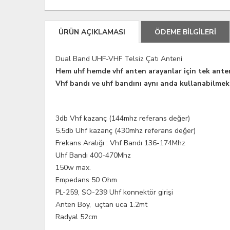
ÜRÜN AÇIKLAMASI
ÖDEME BİLGİLERİ
Dual Band UHF-VHF Telsiz Çatı Anteni
Hem uhf hemde vhf anten arayanlar için tek anten
Vhf bandı ve uhf bandını aynı anda kullanabilmek
3db Vhf kazanç (144mhz referans değer)
5.5db Uhf kazanç (430mhz referans değer)
Frekans Aralığı : Vhf Bandı 136-174Mhz
Uhf Bandı 400-470Mhz
150w max.
Empedans 50 Ohm
PL-259, SO-239 Uhf konnektör girişi
Anten Boy, uçtan uca 1.2mt
Radyal 52cm