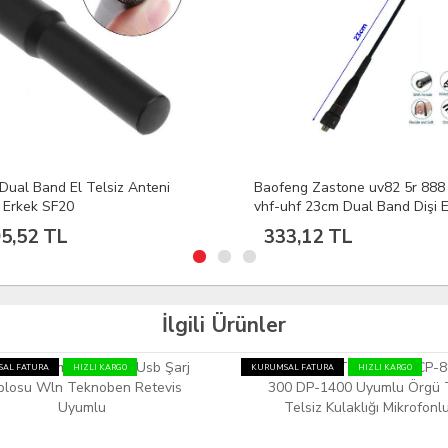
eng Zastone uv82 5r 888 999
Dual Band Esnek Katlanabilir 
uhf 23cm Dual Band Dişi Esnek
Telsiz Anteni 23cm Sma Dişi
iz Anten
3,12 TL
333,12 TL
İlgili Ürünler
AL FATURA
HIZLI KARGO
KURUMSAL FATURA
HIZLI KARGO