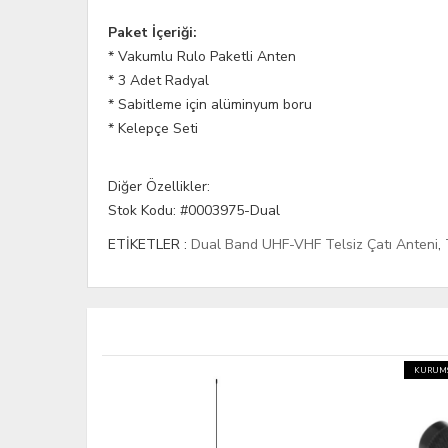
Paket İçeriği:
* Vakumlu Rulo Paketli Anten
* 3 Adet Radyal
* Sabitleme için alüminyum boru
* Kelepçe Seti
Diğer Özellikler:
Stok Kodu: #0003975-Dual
ETİKETLER :
Dual Band UHF-VHF Telsiz Çatı Anteni
,
KURUMSAL FATURA
HIZLI KARGO
KURUMS