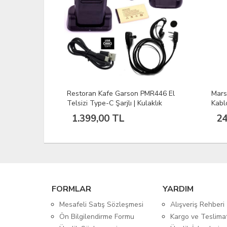
PMR446 El
Mars Pro Pmr Telsiz m-Usb Şarj
Moto
laklık
Kablosu Wln Teknoben Retevis
300 
l Set
Uyumlu
Telsi
249,00 TL
93
FORMLAR
YARDIM
Mesafeli Satış Sözleşmesi
Alışveriş Rehberi
Ön Bilgilendirme Formu
Kargo ve Teslima