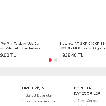
rola RT-2 CP-040 CP-88 CP-
Motorola CP040 CP088 CP300
DP-1400 Uyumlu Örgü Tip
DP1400 Uyumlu Telsiz Kulaklığ
z Kulaklığı Mikrofonlu
Bas Konuş Mikrofonlu Kulaklık
8,40 TL
833,76 TL
HIZLI ERİŞİM
POPÜLER
KATEGORİLER
Güncel Duyurular
Tamir Gereçleri
t
Google Yorumlarımız