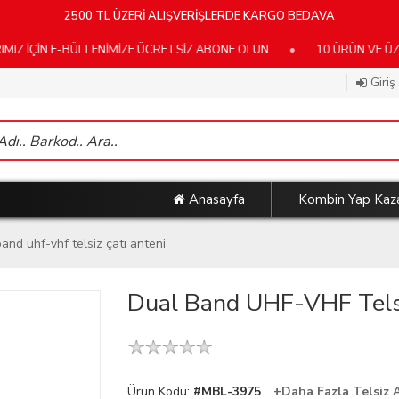
2500 TL ÜZERİ ALIŞVERİŞLERDE KARGO BEDAVA
İN E-BÜLTENİMİZE ÜCRETSİZ ABONE OLUN
•
10 ÜRÜN VE ÜZERİ K
Giriş
Anasayfa
Kombin Yap Kaz
and uhf-vhf telsiz çatı anteni
Dual Band UHF-VHF Telsi
Ürün Kodu:
#MBL-3975
+Daha Fazla Telsiz 