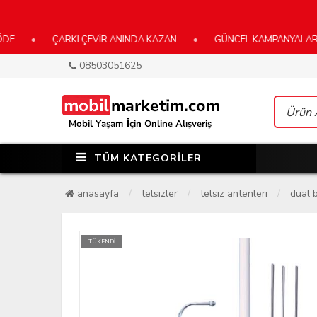
•
ÇARKI ÇEVİR ANINDA KAZAN
•
GÜNCEL KAMPANYALARIMIZ İÇ
08503051625
TÜM KATEGORİLER
anasayfa
telsizler
telsiz antenleri
dual b
TÜKENDİ