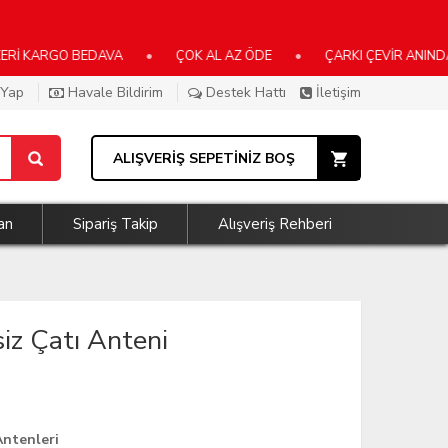
ARGO BEDAVA
•
ÇOK AL AZ ÖDE
•
ÇARKI ÇEVİR ANINDA KAZ
 Yap
Havale Bildirim
Destek Hattı
İletişim
ALIŞVERİŞ SEPETİNİZ BOŞ
an
Sipariş Takip
Alışveriş Rehberi
z Çatı Anteni
Antenleri