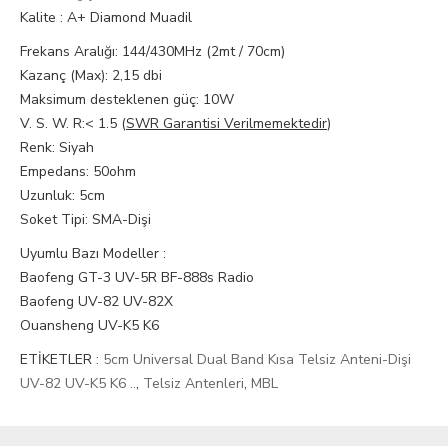
Kalite : A+ Diamond Muadil
Frekans Aralığı: 144/430MHz (2mt / 70cm)
Kazanç (Max): 2,15 dbi
Maksimum desteklenen güç: 10W
V. S. W. R:< 1.5 (
SWR Garantisi Verilmemektedir
)
Renk: Siyah
Empedans: 50ohm
Uzunluk: 5cm
Soket Tipi: SMA-Dişi
Uyumlu Bazı Modeller :
Baofeng GT-3 UV-5R BF-888s Radio
Baofeng UV-82 UV-82X
Ouansheng UV-K5 K6
ETİKETLER :
5cm Universal Dual Band Kısa Telsiz Anteni-Dişi
UV-82 UV-K5 K6 ..
,
Telsiz Antenleri
,
MBL