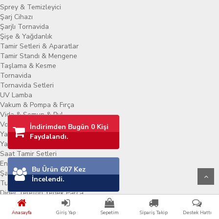
Sprey & Temizleyici
Şarj Cihazı
Şarjlı Tornavida
Şişe & Yağdanlık
Tamir Setleri & Aparatlar
Tamir Standı & Mengene
Taşlama & Kesme
Tornavida
Tornavida Setleri
UV Lamba
Vakum & Pompa & Fırça
Vida & Somun & Pul
Voltaj Dedektörü
İndirimden Bugün 0 Kişi
Yankeski & Pense
Faydalandı.
Yapıştırıcılar
Saat Tamir Setleri
Entegre & Çip
Bu Ürün 607 Kez
Şarj Soketi
İncelendi.
Tuş Takımı
Diğer Telefon Yedek Parça
Telsizler
Telsiz Modelleri
Anasayfa
Giriş Yap
Sepetim
Sipariş Takip
Destek Hattı