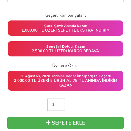
Geçerli Kampanyalar :
Çarkı Çevir Anında Kazan
1,000.00 TL ÜZERI SEPETTE EKSTRA İNDIRIM
Sepetini Doldur Kazan
2,500.00 TL ÜZERI KARGO BEDAVA
Üyelere Özel :
30 Ağustos, 2026 Tarihine Kadar İlk Siparişte Geçerli
3,000.00 TL ÜZERI 5 ÜRÜN AL 75 TL ANINDA İNDIRIM
KAZAN
SEPETE EKLE