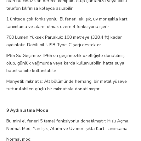
olan bu cihaz son derece kompakt olup çantanıza veya akıllı
telefon kılıfınıza kolayca asılabilir.
1 ünitede çok fonksiyonlu: El feneri, ek ışık, uv mor ışıkla kart
tanımlama ve alarm olmak üzere 4 fonksiyonu içerir.
700 Lümen Yüksek Parlaklık: 100 metreye (328,4 ft) kadar
aydınlatır. Dahili pil, USB Type-C şarjı destekler.
IP65 Su Geçirmez: IP65 su geçirmezlik özelliğiyle donatılmış
olup, günlük yağmurda veya karda kullanılabilir, hatta suya
batırılsa bile kullanılabilir.
Manyetik mıknatıs: Alt bölümünde herhangi bir metal yüzeye
tutturulabilen güçlü bir mıknatısla donatılmıştır.
9 Aydınlatma Modu
Bu mini el feneri 5 temel fonksiyonla donatılmıştır: Hızlı Açma,
Normal Mod, Yan Işık, Alarm ve Uv mor ışıkla Kart Tanımlama.
Normal mod: