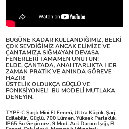
BUGÜNE KADAR KULLANDIĞIMIZ, BELKİ
ÇOK SEVDİĞİMİZ ANCAK ELİMİZE VE
ÇANTAMIZA SIĞMAYAN DEVASA
FENERLERİ TAMAMEN UNUTUN!
ELDE, ÇANTADA, ANAHTARLIKTA HER
ZAMAN PRATİK VE ANINDA GÖREVE
HAZIR!
ÜSTELİK OLDUKÇA GÜÇLÜ VE
FONKSİYONEL! BU MODELİ MUTLAKA
DENEYİN.
TYPE-C Şarjlı Mini El Feneri, Ultra Küçük, Şarj
Edilebilir, Güçlü, 700 Lümen, Yüksek Parlaklık,
IP65 Su Geçirmez, 9 Mod, Acil Durum Işığı, El
Feneri, Çok İşlevli, Manyetik Mıknatıslı