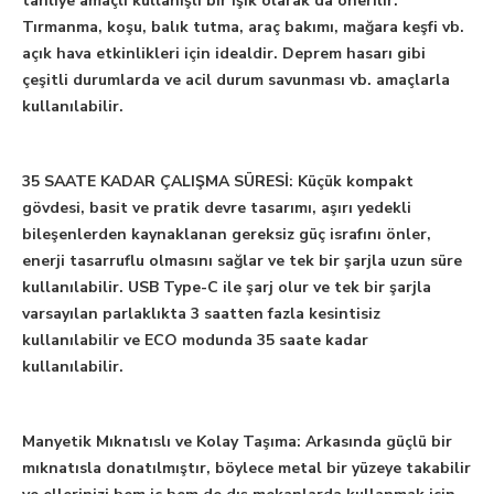
tahliye amaçlı kullanışlı bir ışık olarak da önerilir.
Tırmanma, koşu, balık tutma, araç bakımı, mağara keşfi vb.
açık hava etkinlikleri için idealdir. Deprem hasarı gibi
çeşitli durumlarda ve acil durum savunması vb. amaçlarla
kullanılabilir.
35 SAATE KADAR ÇALIŞMA SÜRESİ:
Küçük kompakt
gövdesi, basit ve pratik devre tasarımı, aşırı yedekli
bileşenlerden kaynaklanan gereksiz güç israfını önler,
enerji tasarruflu olmasını sağlar ve tek bir şarjla uzun süre
kullanılabilir. USB Type-C ile şarj olur ve tek bir şarjla
varsayılan parlaklıkta 3 saatten fazla kesintisiz
kullanılabilir ve ECO modunda 35 saate kadar
kullanılabilir.
Manyetik Mıknatıslı ve Kolay Taşıma:
Arkasında güçlü bir
mıknatısla donatılmıştır, böylece metal bir yüzeye takabilir