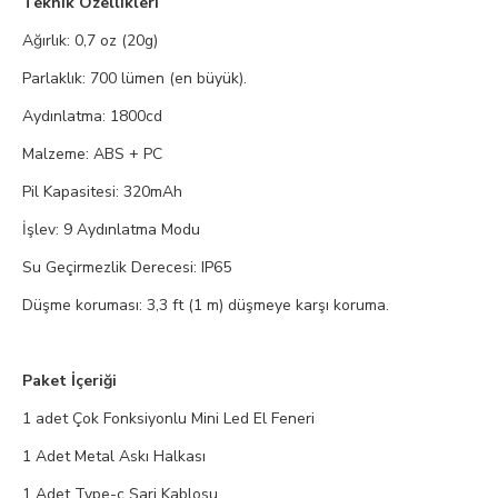
Teknik Özellikleri
Ağırlık: 0,7 oz (20g)
Parlaklık: 700 lümen (en büyük).
Aydınlatma: 1800cd
Malzeme: ABS + PC
Pil Kapasitesi: 320mAh
İşlev: 9 Aydınlatma Modu
Su Geçirmezlik Derecesi: IP65
Düşme koruması: 3,3 ft (1 m) düşmeye karşı koruma.
Paket İçeriği
1 adet Çok Fonksiyonlu Mini Led El Feneri
1 Adet Metal Askı Halkası
1 Adet Type-c Şarj Kablosu