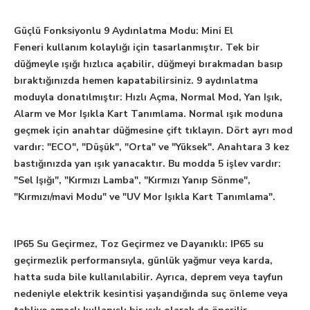
Güçlü Fonksiyonlu 9 Aydınlatma Modu:
Mini El
Feneri kullanım kolaylığı için tasarlanmıştır. Tek bir
düğmeyle ışığı hızlıca açabilir, düğmeyi bırakmadan basıp
bıraktığınızda hemen kapatabilirsiniz. 9 aydınlatma
moduyla donatılmıştır: Hızlı Açma, Normal Mod, Yan Işık,
Alarm ve Mor Işıkla Kart Tanımlama. Normal ışık moduna
geçmek için anahtar düğmesine çift tıklayın. Dört ayrı mod
vardır: "ECO", "Düşük", "Orta" ve "Yüksek". Anahtara 3 kez
bastığınızda yan ışık yanacaktır. Bu modda 5 işlev vardır:
"Sel Işığı", "Kırmızı Lamba", "Kırmızı Yanıp Sönme",
"Kırmızı/mavi Modu" ve "UV Mor Işıkla Kart Tanımlama".
IP65 Su Geçirmez, Toz Geçirmez ve Dayanıklı:
IP65 su
geçirmezlik performansıyla, günlük yağmur veya karda,
hatta suda bile kullanılabilir. Ayrıca, deprem veya tayfun
nedeniyle elektrik kesintisi yaşandığında suç önleme veya