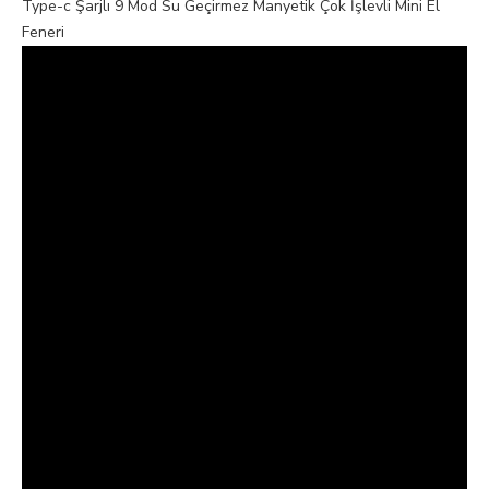
Type-c Şarjlı 9 Mod Su Geçirmez Manyetik Çok İşlevli Mini El
Feneri