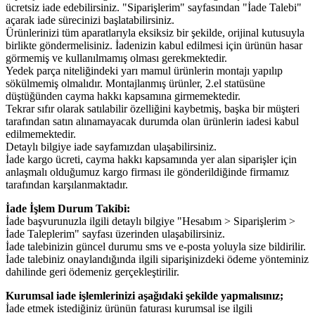
ücretsiz iade edebilirsiniz. "Siparişlerim" sayfasından "İade Talebi"
açarak iade sürecinizi başlatabilirsiniz.
Ürünlerinizi tüm aparatlarıyla eksiksiz bir şekilde, orijinal kutusuyla
birlikte göndermelisiniz. İadenizin kabul edilmesi için ürünün hasar
görmemiş ve kullanılmamış olması gerekmektedir.
Yedek parça niteliğindeki yarı mamul ürünlerin montajı yapılıp
sökülmemiş olmalıdır. Montajlanmış ürünler, 2.el statüsüne
düştüğünden cayma hakkı kapsamına girmemektedir.
Tekrar sıfır olarak satılabilir özelliğini kaybetmiş, başka bir müşteri
tarafından satın alınamayacak durumda olan ürünlerin iadesi kabul
edilmemektedir.
Detaylı bilgiye iade sayfamızdan ulaşabilirsiniz.
İade kargo ücreti, cayma hakkı kapsamında yer alan siparişler için
anlaşmalı olduğumuz kargo firması ile gönderildiğinde firmamız
tarafından karşılanmaktadır.
İade İşlem Durum Takibi:
İade başvurunuzla ilgili detaylı bilgiye "Hesabım > Siparişlerim >
İade Taleplerim" sayfası üzerinden ulaşabilirsiniz.
İade talebinizin güncel durumu sms ve e-posta yoluyla size bildirilir.
İade talebiniz onaylandığında ilgili siparişinizdeki ödeme yönteminiz
dahilinde geri ödemeniz gerçekleştirilir.
Kurumsal iade işlemlerinizi aşağıdaki şekilde yapmalısınız;
İade etmek istediğiniz ürünün faturası kurumsal ise ilgili