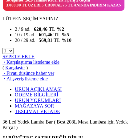
30 Ağustos, 2026 Tarihine Kadar İlk Siparişte Geçerli
3,000.00 TL ÜZERI 5 ÜRÜN AL 75 TL ANINDA İNDIRIM KAZAN
LÜTFEN SEÇİM YAPINIZ
2 / 9 ad. |
620,46
TL
%2
10 / 19 ad. |
601,46
TL
%5
20 / 29 ad. |
569,81
TL
%10
SEPETE EKLE
·
Karşılaştırma listeleme ekle
(
Karşılaştır
)
·
Fiyatı düşünce haber ver
·
Alışveriş listeme ekle
ÜRÜN AÇIKLAMASI
ÖDEME BİLGİLERİ
ÜRÜN YORUMLARI
MAĞAZAYA SOR
TESLİMAT VE İADE
36 Led Yedek Lamba Bar ( Best 208L Masa Lambası için Yedek
Parça! )
!!! BÜYÜTEÇ SATIŞI DEĞİLDİR !!!