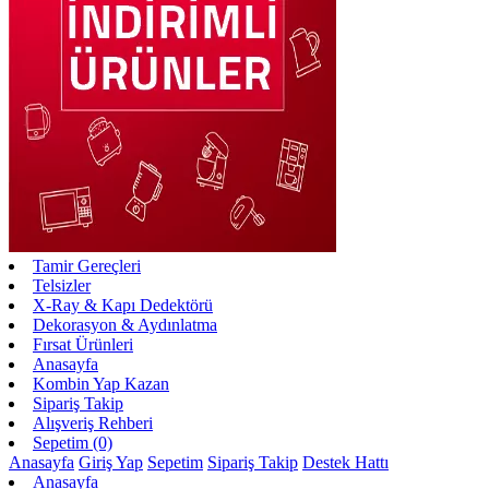
Tamir Gereçleri
Telsizler
X-Ray & Kapı Dedektörü
Dekorasyon & Aydınlatma
Fırsat Ürünleri
Anasayfa
Kombin Yap Kazan
Sipariş Takip
Alışveriş Rehberi
Sepetim (0)
Anasayfa
Giriş Yap
Sepetim
Sipariş Takip
Destek Hattı
Anasayfa