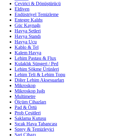
Çevirici & Dönüştürücü
Eldiven
Endüstriyel Temizleme
Entegre Kalıbı
Güç Kaynağı
Havya Setleri
Havya Standı
Havya Ucu
Kablo & Tel
Kalem Havya
Lehim Pastası & Flux
Kulaklık Süngeri / Ped
Lehim Sökme Ürünleri
Lehim Teli & Lehim Topu
Diğer Lehim Aksesuarları
Mikroskop
Mikroskop Işığı
Multimetre
Ölçüm Cihazları
Pad & Örtü
Prob Çeşitleri
Saklama Kutusu
Sıcak Hava Tabancası
Sprey & Temizleyici
Şarj Cihazı