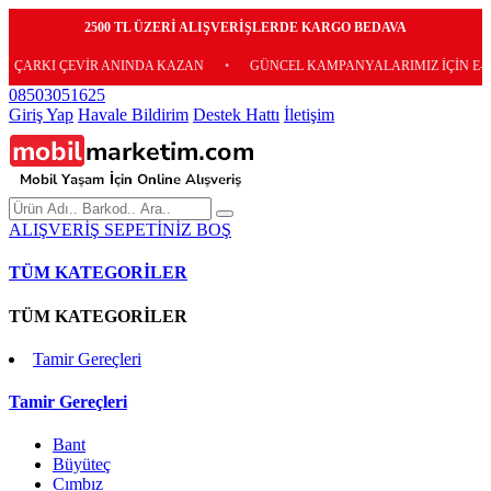
2500 TL ÜZERİ ALIŞVERİŞLERDE KARGO BEDAVA
 ÇEVİR ANINDA KAZAN
•
GÜNCEL KAMPANYALARIMIZ İÇİN E-BÜLTENİM
08503051625
Giriş Yap
Havale Bildirim
Destek Hattı
İletişim
ALIŞVERİŞ SEPETİNİZ BOŞ
TÜM KATEGORİLER
TÜM KATEGORİLER
Tamir Gereçleri
Tamir Gereçleri
Bant
Büyüteç
Cımbız