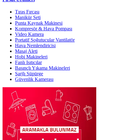
Tıraş Fırçası
Manikür Seti
Punta Kaynak Makinesi
Kompresör & Hava Pompası
Video Kamera
Portatif Soğutucular Vantilatör
Hava Nemlendiricisi
Masaj Aleti
Hobi Makineleri
Fanlı Isıtıcılar
Basınçlı Yıkama Makineleri
Şarjlı Süpürge
Güvenlik Kamerası