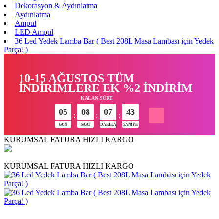
Dekorasyon & Aydınlatma
Aydınlatma
Ampul
LED Ampul
36 Led Yedek Lamba Bar ( Best 208L Masa Lambası için Yedek
Parça! )
10-15 AĞUSTOS TÜM
İNDİRİMLERE EK %2 İNDİRİM
KALAN SÜRE
05
08
07
42
:
:
:
GÜN
SAAT
DAKIKA
SANIYE
KURUMSAL FATURA
HIZLI KARGO
KURUMSAL FATURA
HIZLI KARGO