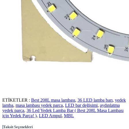
ETİKETLER :
Best 208L masa lambası
,
36 LED lamba barı
,
yedek
lamba
,
masa lambası yedek parça
,
LED bar değişimi
,
aydınlatma
yedek parça
,
36 Led Yedek Lamba Bar ( Best 208L Masa Lambası
için Yedek Parça! )
,
LED Ampul
,
MBL
Taksit Seçenekleri