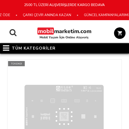
2500 TL ÜZERİ ALIŞVERİŞLERDE KARGO BEDAVA
ÖDE
•
ÇARKI ÇEVİR ANINDA KAZAN
•
GÜNCEL KAMPANYALARIMIZ İÇ
TÜM KATEGORİLER
TÜKENDİ