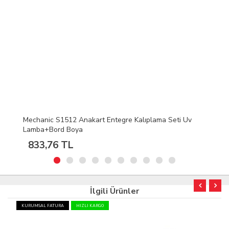
iPhone 7 Plus Cpu Nand Flah Bga Entegre Kalıbı P3063
239,04 TL
İlgili Ürünler
KURUMSAL FATURA
HIZLI KARGO