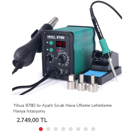
S160 Isıya Dayanıklı Silikon Ped Mıknatıslı Tamir Pedi
45cmX30cm
468,96 TL