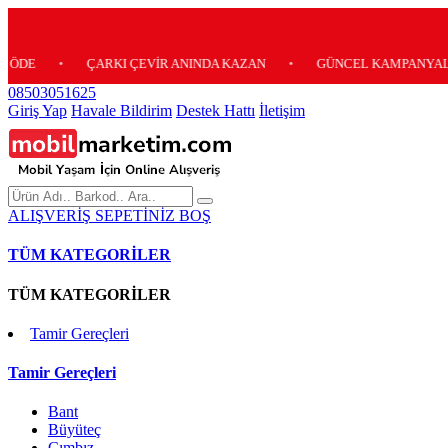
•
ÇARKI ÇEVİR ANINDA KAZAN
•
GÜNCEL KAMPANYALARIMIZ İ
08503051625
Giriş Yap
Havale Bildirim
Destek Hattı
İletişim
ALIŞVERİŞ SEPETİNİZ BOŞ
TÜM KATEGORİLER
TÜM KATEGORİLER
Tamir Gereçleri
Tamir Gereçleri
Bant
Büyüteç
Cımbız