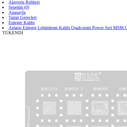
Alışveriş Rehberi
Sepetim (0)
Anasayfa
Tamir Gereçleri
Entegre Kalıbı
Amaoe Entegre Lehimleme Kalıbı Qualcomm Power Seri MSM
TÜKENDİ