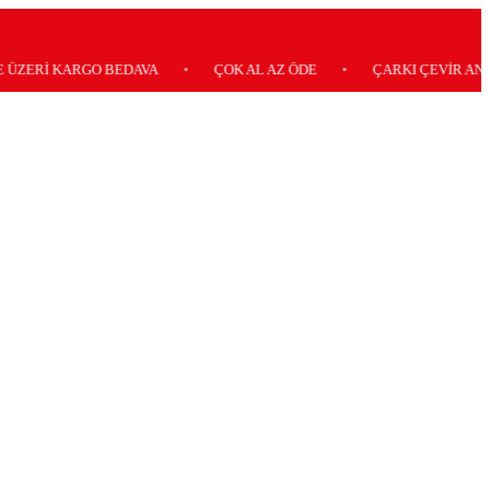
 KARGO BEDAVA
•
ÇOK AL AZ ÖDE
•
ÇARKI ÇEVİR ANINDA KA