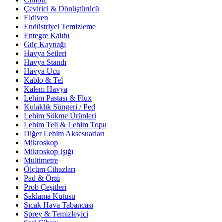
Çevirici & Dönüştürücü
Eldiven
Endüstriyel Temizleme
Entegre Kalıbı
Güç Kaynağı
Havya Setleri
Havya Standı
Havya Ucu
Kablo & Tel
Kalem Havya
Lehim Pastası & Flux
Kulaklık Süngeri / Ped
Lehim Sökme Ürünleri
Lehim Teli & Lehim Topu
Diğer Lehim Aksesuarları
Mikroskop
Mikroskop Işığı
Multimetre
Ölçüm Cihazları
Pad & Örtü
Prob Çeşitleri
Saklama Kutusu
Sıcak Hava Tabancası
Sprey & Temizleyici