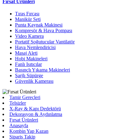
Fırsat Ürünleri
Tıraş Fırçası
Manikür Seti
Punta Kaynak Makinesi
Kompresör & Hava Pompası
Video Kamera
Portatif Soğutucular Vantilatör
Hava Nemlendiricisi
Masaj Aleti
Hobi Makineleri
Fanlı Isıtıcılar
Basınçlı Yıkama Makineleri
Şarjlı Süpürge
Güvenlik Kamerası
Tamir Gereçleri
Telsizler
X-Ray & Kapı Dedektörü
Dekorasyon & Aydınlatma
Fırsat Ürünleri
Anasayfa
Kombin Yap Kazan
Sipariş Takip