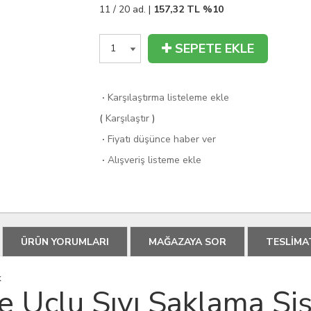
11 / 20 ad. |
157,32
TL
%10
SEPETE EKLE
·
Karşılaştırma listeleme ekle
(
Karşılaştır
)
·
Fiyatı düşünce haber ver
·
Alışveriş listeme ekle
ÜRÜN YORUMLARI
MAĞAZAYA SOR
TESLİMA
k
ne Uçlu Sıvı Saklama Şi