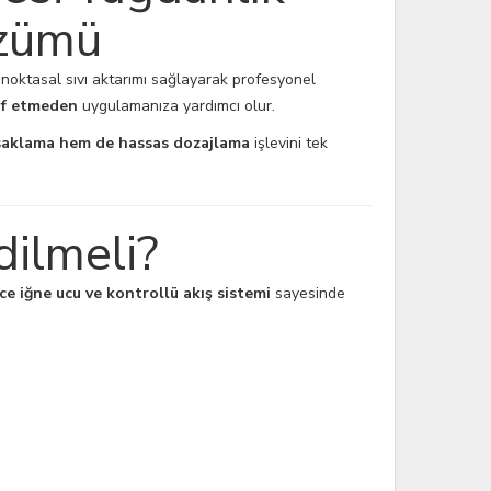
özümü
e noktasal sıvı aktarımı sağlayarak profesyonel
af etmeden
uygulamanıza yardımcı olur.
 saklama hem de hassas dozajlama
işlevini tek
dilmeli?
ce iğne ucu ve kontrollü akış sistemi
sayesinde