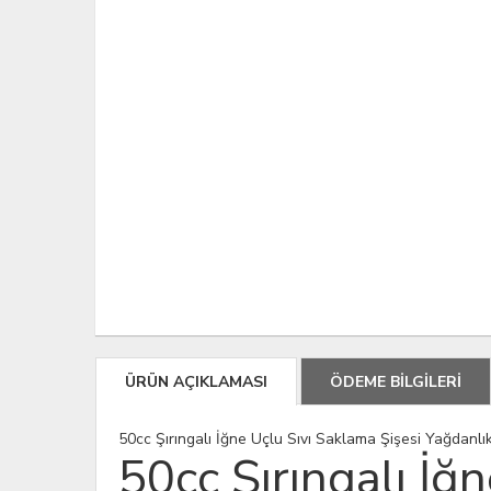
ÜRÜN AÇIKLAMASI
ÖDEME BİLGİLERİ
50cc Şırıngalı İğne Uçlu Sıvı Saklama Şişesi Yağdanlı
50cc Şırıngalı İğ