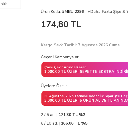
Ürün Kodu:
#MBL-2296
+Daha Fazla Şişe & 
174,80
TL
Kargo Sevk Tarihi: 7 Ağustos 2026 Cuma
Geçerli Kampanyalar :
Çarkı Çevir Anında Kazan
1,000.00 TL ÜZERI SEPETTE EKSTRA İNDIR
Üyelere Özel :
30 Ağustos, 2026 Tarihine Kadar İlk Siparişte Geç
3,000.00 TL ÜZERI 5 ÜRÜN AL 75 TL ANIND
2 / 5 ad. |
171,30
TL
%2
6 / 10 ad. |
166,06
TL
%5