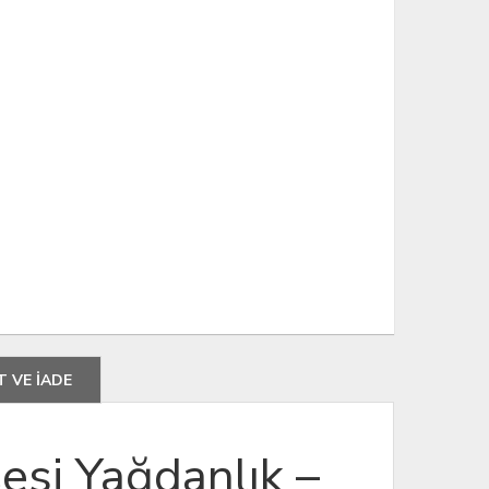
T VE İADE
şesi Yağdanlık –