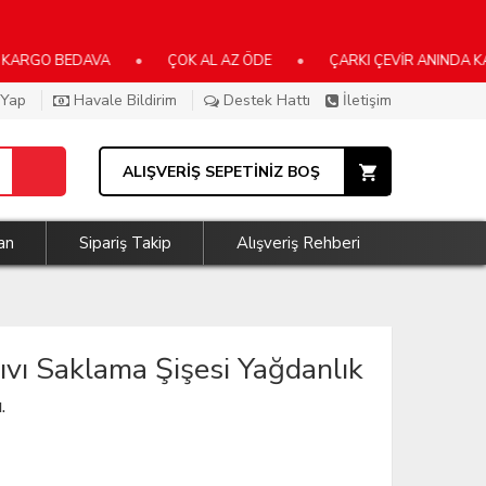
 BEDAVA
•
ÇOK AL AZ ÖDE
•
ÇARKI ÇEVİR ANINDA KAZAN
 Yap
Havale Bildirim
Destek Hattı
İletişim
ALIŞVERİŞ SEPETİNİZ BOŞ
an
Sipariş Takip
Alışveriş Rehberi
Sıvı Saklama Şişesi Yağdanlık
.