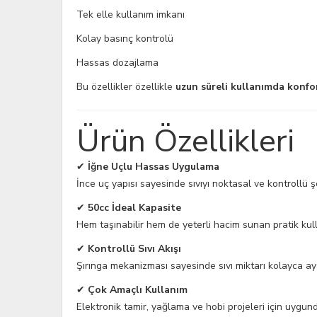
Tek elle kullanım imkanı
Kolay basınç kontrolü
Hassas dozajlama
Bu özellikler özellikle
uzun süreli kullanımda konfor
Ürün Özellikleri
✔
İğne Uçlu Hassas Uygulama
İnce uç yapısı sayesinde sıvıyı noktasal ve kontrollü ş
✔
50cc İdeal Kapasite
Hem taşınabilir hem de yeterli hacim sunan pratik kul
✔
Kontrollü Sıvı Akışı
Şırınga mekanizması sayesinde sıvı miktarı kolayca aya
✔
Çok Amaçlı Kullanım
Elektronik tamir, yağlama ve hobi projeleri için uygund