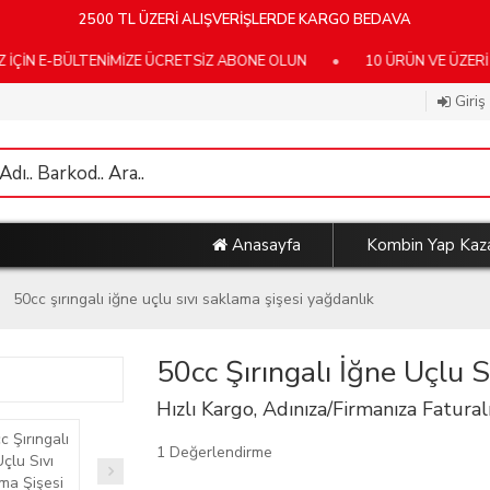
2500 TL ÜZERİ ALIŞVERİŞLERDE KARGO BEDAVA
BÜLTENİMİZE ÜCRETSİZ ABONE OLUN
•
10 ÜRÜN VE ÜZERİ KARGO
Giriş
Anasayfa
Kombin Yap Kaz
50cc şırıngalı i̇ğne uçlu sıvı saklama şişesi yağdanlık
50cc Şırıngalı İğne Uçlu 
Hızlı Kargo, Adınıza/Firmanıza Faturalı
1 Değerlendirme