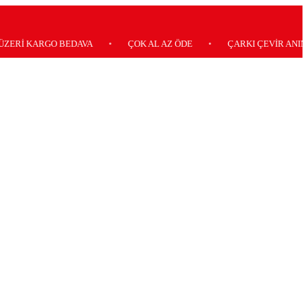
ARGO BEDAVA
•
ÇOK AL AZ ÖDE
•
ÇARKI ÇEVİR ANINDA KAZA