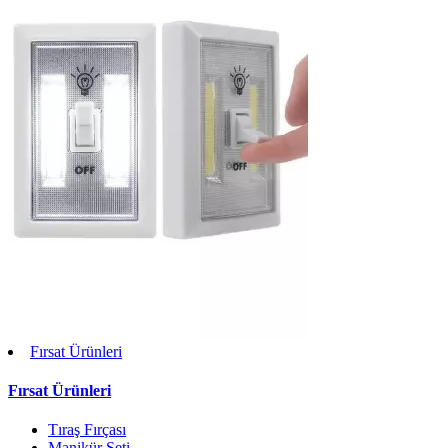
Fırsat Ürünleri
Fırsat Ürünleri
Tıraş Fırçası
Manikür Seti