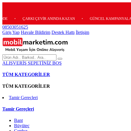
ÇARKI ÇEVİR ANINDA KAZAN
•
GÜNCEL KAMPANYALARIMIZ İÇİ
08503051625
Giriş Yap
Havale Bildirim
Destek Hattı
İletişim
ALIŞVERİŞ SEPETİNİZ BOŞ
TÜM KATEGORİLER
TÜM KATEGORİLER
Tamir Gereçleri
Tamir Gereçleri
Bant
Büyüteç
Cımbız