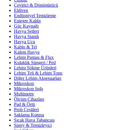
Çevirici & Dönüştürücü
Eldiven
Endüstriyel Temizleme
Entegre Kalıbı
Güç Kaynağı
Havya Setleri
Havya Standı
Havya Ucu
Kablo & Tel
Kalem Havya
Lehim Pastası & Flux
Kulaklık Süngeri / Ped
Lehim Sökme Ürünleri
Lehim Teli & Lehim Topu
Diğer Lehim Aksesuarları
Mikroskop
Mikroskop Işığı
Multimetre
Ölçüm Cihazları
Pad & Örtü
Prob Çeşitleri
Saklama Kutusu
Sıcak Hava Tabancası
Sprey & Temizleyici