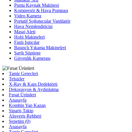
Punta Kaynak Makinesi
Kompresör & Hava Pompası
Video Kamera
Portatif Soğutucular Vantilatör
Hava Nemlendiricisi
Masaj Aleti
Hobi Makineleri
Fanlı Isıtıcılar
Basınçlı Yıkama Makineleri
Şarjlı Süpürge
Güvenlik Kamerası
Tamir Gereçleri
Telsizler
X-Ray & Kapı Dedektörü
Dekorasyon & Aydınlatma
Fırsat Ürünleri
Anasayfa
Kombin Yap Kazan
Sipariş Takip
Alışveriş Rehberi
Sepetim (0)
Anasayfa
Tamir Gereçleri