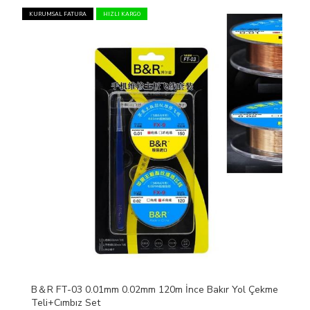
KURUMSAL FATURA
HIZLI KARGO
B＆R FT-03 0.01mm 0.02mm 120m İnce Bakır Yol Çekme
Teli+Cımbız Set