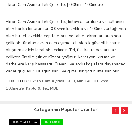
Ekran Cam Ayırma Teli Çelik Tel | 0.05mm 100metre
Ekran Cam Ayırma Teli Çelik Tel, kolayca kurulumu ve kullanımı
olan harika bir üründür. 0.05mm kalınlıkta ve 100m uzunluğunda
olan bu tel, özelikle cep telefonu ve tablet ekranları arasında
çelik bir tür olan ekran cam ayırma teli olarak güvenli bir sınır
oluşturmak için ideal bir seçimdir. Tel, üst kalite paslanmaz
çelikten üretilmiştir ve rüzgar, yağmur, korozyon, kırılma ve
darbelere karşı hassastır. Güvenli ve zorlu koşullara dayanacak
kadar güçlüdür. Düzgün sarılı ve güzel bir görünüme sahiptir.
ETİKETLER :
Ekran Cam Ayırma Teli Çelik Tel | 0.05mm
100metre
,
Kablo & Tel
,
MBL
Kategorinin Popüler Ürünleri
KURUMSAL FATURA
HIZLI KARGO