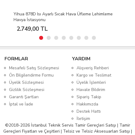
leme Lehimleme
S160 Isıya Dayanıklı Silikon Ped Mıknatıslı
45cmX30cm
468,96 TL
FORMLAR
YARDIM
Mesafeli Satış Sözleşmesi
Alışveriş Rehberi
Ön Bilgilendirme Formu
Kargo ve Teslimat
Üyelik Sözleşmesi
Üyelik İşlemleri
Gizlilik Sözleşmesi
Havale Bildirim
Garanti Şartları
Sipariş Takip
İptal ve İade
Hakkımızda
Destek Hattı
İletişim
©2018-2026 İstanbul Teknik Servis Tamir Gereçleri Satışı | Tamir
Gereçleri Fiyatları ve Çeşitleri | Telsiz ve Telsiz Aksesuarları Satışı |