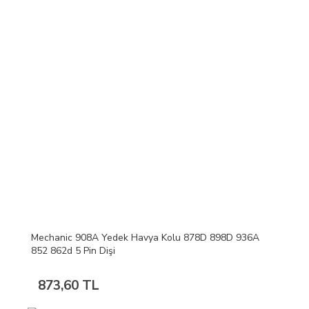
Mechanic 908A Yedek Havya Kolu 878D 898D 936A
852 862d 5 Pin Dişi
873,60 TL