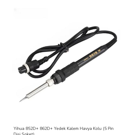
Yihua 852D+ 862D+ Yedek Kalem Havya Kolu (5 Pin
Dişi Soket)