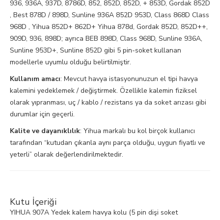
936, 936A, 937D, 8786D, 852, 852D, 852D, + 853D, Gordak 852D
, Best 878D / 898D, Sunline 936A 852D 953D, Class 868D Class
968D , Yihua 852D+ 862D+ Yihua 878d, Gordak 852D, 852D++,
909D, 936, 898D; ayrıca BEB 898D, Class 968D, Sunline 936A,
Sunline 953D+, Sunline 852D gibi 5 pin-soket kullanan
modellerle uyumlu olduğu belirtilmiştir.
Kullanım amacı
: Mevcut havya istasyonunuzun el tipi havya
kalemini yedeklemek / değiştirmek. Özellikle kalemin fiziksel
olarak yıpranması, uç / kablo / rezistans ya da soket arızası gibi
durumlar için geçerli.
Kalite ve dayanıklılık
: Yihua markalı bu kol birçok kullanıcı
tarafından “kutudan çıkanla aynı parça olduğu, uygun fiyatlı ve
yeterli” olarak değerlendirilmektedir.
Kutu İçeriği
YIHUA 907A Yedek kalem havya kolu (5 pin dişi soket