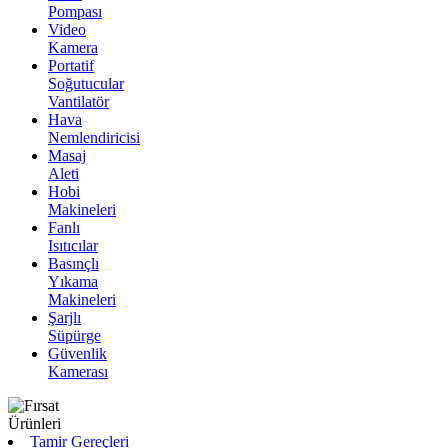
Pompası
Video
Kamera
Portatif
Soğutucular
Vantilatör
Hava
Nemlendiricisi
Masaj
Aleti
Hobi
Makineleri
Fanlı
Isıtıcılar
Basınçlı
Yıkama
Makineleri
Şarjlı
Süpürge
Güvenlik
Kamerası
Tamir Gereçleri