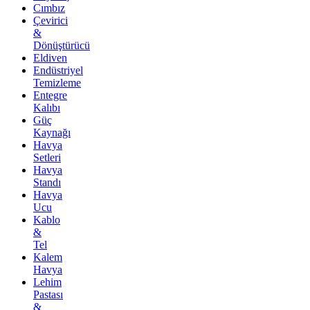
Cımbız
Çevirici
&
Dönüştürücü
Eldiven
Endüstriyel
Temizleme
Entegre
Kalıbı
Güç
Kaynağı
Havya
Setleri
Havya
Standı
Havya
Ucu
Kablo
&
Tel
Kalem
Havya
Lehim
Pastası
&