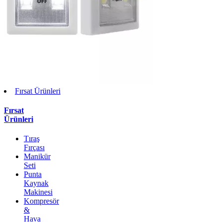
Fırsat Ürünleri
Fırsat
Ürünleri
Tıraş
Fırçası
Manikür
Seti
Punta
Kaynak
Makinesi
Kompresör
&
Hava