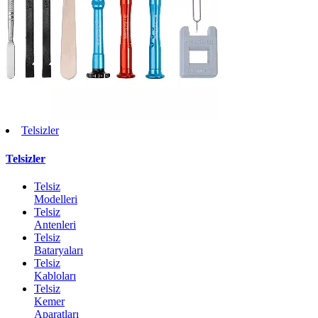
Telsizler
Telsizler
Telsiz
Modelleri
Telsiz
Antenleri
Telsiz
Bataryaları
Telsiz
Kabloları
Telsiz
Kemer
Aparatları