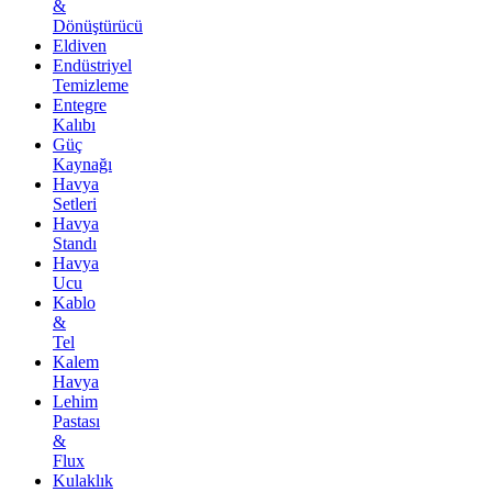
&
Dönüştürücü
Eldiven
Endüstriyel
Temizleme
Entegre
Kalıbı
Güç
Kaynağı
Havya
Setleri
Havya
Standı
Havya
Ucu
Kablo
&
Tel
Kalem
Havya
Lehim
Pastası
&
Flux
Kulaklık