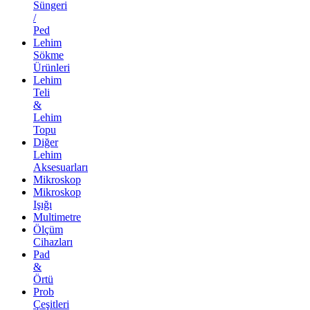
Süngeri
/
Ped
Lehim
Sökme
Ürünleri
Lehim
Teli
&
Lehim
Topu
Diğer
Lehim
Aksesuarları
Mikroskop
Mikroskop
Işığı
Multimetre
Ölçüm
Cihazları
Pad
&
Örtü
Prob
Çeşitleri