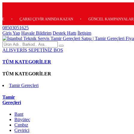
ÇARKI ÇEVİR ANINDA KAZAN
•
GÜNCEL KAMPANYALARIMIZ İÇİN
08503051625
Giriş Yap
Havale Bildirim
Destek Hattı
İletişim
ALIŞVERİŞ SEPETİNİZ BOŞ
TÜM KATEGORİLER
TÜM KATEGORİLER
Tamir Gereçleri
Tamir
Gereçleri
Bant
Büyüteç
Cımbız
Çevirici