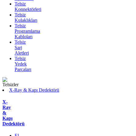
Telsiz
Konnektörleri
Telsiz
Kulaklıkları
Telsiz
Programlama
Kabloları
Telsiz
Şarj
Aletleri
Telsiz
Yedek
Parçaları
X-Ray & Kapı Dedektörü
X-
Ray
&
Kapı
Dedektörü
El