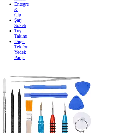
Entegre
&
Çip
Şarj
Soketi
Tuş
Takımı
Diğer
Telefon
Yedek
Parça