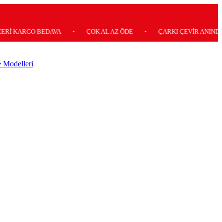
RGO BEDAVA
•
ÇOK AL AZ ÖDE
•
ÇARKI ÇEVİR ANINDA KAZAN