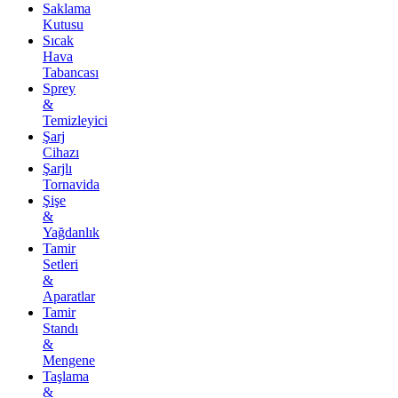
Saklama
Kutusu
Sıcak
Hava
Tabancası
Sprey
&
Temizleyici
Şarj
Cihazı
Şarjlı
Tornavida
Şişe
&
Yağdanlık
Tamir
Setleri
&
Aparatlar
Tamir
Standı
&
Mengene
Taşlama
&