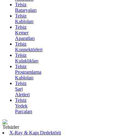
Telsiz
Bataryaları
Telsiz
Kabloları
Telsiz
Kemer
Aparatları
Telsiz
Konnektörleri
Telsiz
Kulaklıkları
Telsiz
Programlama
Kabloları
Telsiz
Şarj
Aletleri
Telsiz
Yedek
Parçaları
X-Ray & Kapı Dedektörü