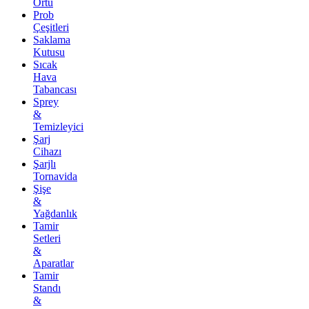
Örtü
Prob
Çeşitleri
Saklama
Kutusu
Sıcak
Hava
Tabancası
Sprey
&
Temizleyici
Şarj
Cihazı
Şarjlı
Tornavida
Şişe
&
Yağdanlık
Tamir
Setleri
&
Aparatlar
Tamir
Standı
&