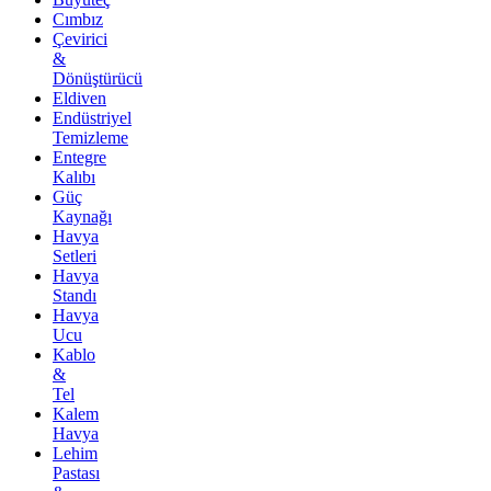
Cımbız
Çevirici
&
Dönüştürücü
Eldiven
Endüstriyel
Temizleme
Entegre
Kalıbı
Güç
Kaynağı
Havya
Setleri
Havya
Standı
Havya
Ucu
Kablo
&
Tel
Kalem
Havya
Lehim
Pastası