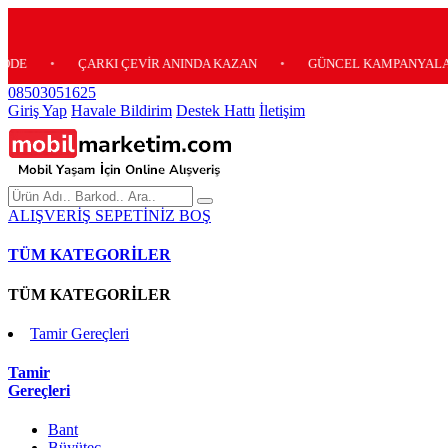
•
ÇARKI ÇEVİR ANINDA KAZAN
•
GÜNCEL KAMPANYALARIMIZ İÇ
08503051625
Giriş Yap
Havale Bildirim
Destek Hattı
İletişim
ALIŞVERİŞ SEPETİNİZ BOŞ
TÜM KATEGORİLER
TÜM KATEGORİLER
Tamir Gereçleri
Tamir
Gereçleri
Bant
Büyüteç