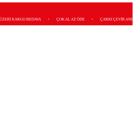
KARGO BEDAVA
•
ÇOK AL AZ ÖDE
•
ÇARKI ÇEVİR ANINDA KAZ