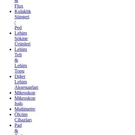
&
Flux
Kulaklık
Süngeri
/
Ped
Lehim
Sökme
Ürünleri
Lehim
Teli
&
Lehim
Topu
Diğer
Lehim
Aksesuarları
Mikroskop
Mikroskop
Işığı
Multimetre
Ölçüm
Cihazları
Pad
&