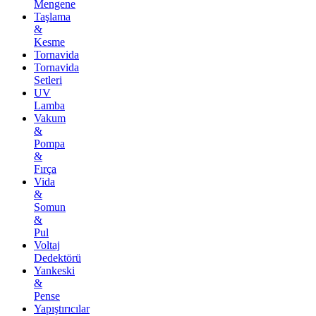
Mengene
Taşlama
&
Kesme
Tornavida
Tornavida
Setleri
UV
Lamba
Vakum
&
Pompa
&
Fırça
Vida
&
Somun
&
Pul
Voltaj
Dedektörü
Yankeski
&
Pense
Yapıştırıcılar