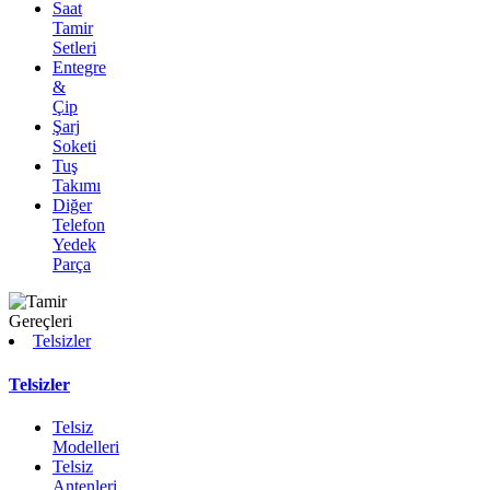
Saat
Tamir
Setleri
Entegre
&
Çip
Şarj
Soketi
Tuş
Takımı
Diğer
Telefon
Yedek
Parça
Telsizler
Telsizler
Telsiz
Modelleri
Telsiz
Antenleri