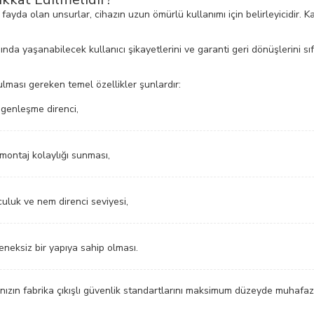
 fayda olan unsurlar, cihazın uzun ömürlü kullanımı için belirleyicidir. K
a yaşanabilecek kullanıcı şikayetlerini ve garanti geri dönüşlerini sıfı
ması gereken temel özellikler şunlardır:
 genleşme direnci,
montaj kolaylığı sunması,
uluk ve nem direnci seviyesi,
neksiz bir yapıya sahip olması.
ınızın fabrika çıkışlı güvenlik standartlarını maksimum düzeyde muhafaz