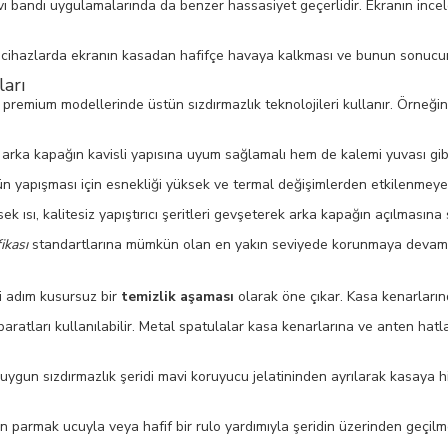
 bandı uygulamalarında da benzer hassasiyet geçerlidir. Ekranın incelen 
s cihazlarda ekranın kasadan hafifçe havaya kalkması ve bunun sonucund
ları
premium modellerinde üstün sızdırmazlık teknolojileri kullanır. Örneği
arka kapağın kavisli yapısına uyum sağlamalı hem de kalemi yuvası gibi k
yapışması için esnekliği yüksek ve termal değişimlerden etkilenmeyen ö
ek ısı, kalitesiz yapıştırıcı şeritleri gevşeterek arka kapağın açılmasına
ikası
standartlarına mümkün olan en yakın seviyede korunmaya devam et
li adım kusursuz bir
temizlik aşaması
olarak öne çıkar. Kasa kenarlarınd
aparatları kullanılabilir. Metal spatulalar kasa kenarlarına ve anten hat
gun sızdırmazlık şeridi mavi koruyucu jelatininden ayrılarak kasaya h
parmak ucuyla veya hafif bir rulo yardımıyla şeridin üzerinden geçilmel