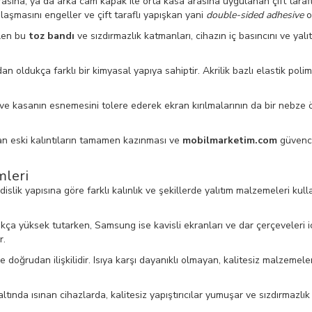
sına, ya da arka cam kapak ile orta kasa arasına uygulanan çift taraflı,
ulaşmasını engeller ve çift taraflı yapışkan yani
double-sided adhesive
ol
ilen bu
toz bandı
ve sızdırmazlık katmanları, cihazın iç basıncını ve yal
rdan oldukça farklı bir kimyasal yapıya sahiptir. Akrilik bazlı elastik poli
e kasanın esnemesini tolere ederek ekran kırılmalarının da bir nebze 
dan eski kalıntıların tamamen kazınması ve
mobilmarketim.com
güvence
mleri
slik yapısına göre farklı kalınlık ve şekillerde yalıtım malzemeleri kulla
ukça yüksek tutarken, Samsung ise kavisli ekranları ve dar çerçeveleri 
r.
le doğrudan ilişkilidir. Isıya karşı dayanıklı olmayan, kalitesiz malzem
tında ısınan cihazlarda, kalitesiz yapıştırıcılar yumuşar ve sızdırmazlık