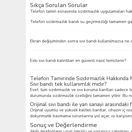
Sıkça Sorulan Sorular
Telefon tamiri esnasında sızdırmazlık uygulamaları hakkı
Telefon sızdırmazlık bandı su geçirmezliği tamamen ga
Ekran değişiminden sonra sıvı bandı kullanılmazsa ne 
Eski sıvı bandı kalıntıları en güvenli nasıl temizlenir?
Telefon Tamirinde Sızdırmazlık Hakkında 
Sıvı bandı tek kullanımlık mıdır?
Evet, tüm sızdırmazlık ve sıvı koruma bantları sadece te
durumunda sızdırmazlık özelliğini tamamen yitirir. Bu ne
Orijinal sıvı bandı ile yan sanayi arasındaki 
Orijinal uyumlu ve yüksek kaliteli bantlar, cihazın iç ıs
dokunmatik basmama sorunlarına yol açar, ısı karşısında
Sonuç ve Değerlendirme
Akıllı telefonların uzun ömürlü ve sorunsuz çalışması, s