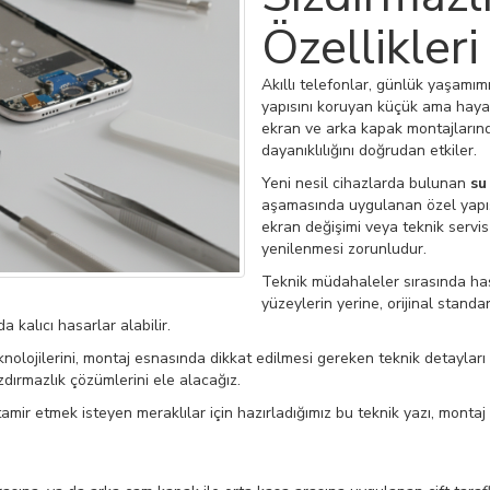
Özellikleri
Akıllı telefonlar, günlük yaşamımı
yapısını koruyan küçük ama hayat
ekran ve arka kapak montajlarında
dayanıklılığını doğrudan etkiler.
Yeni nesil cihazlarda bulunan
su
aşamasında uygulanan özel yapışt
ekran değişimi veya teknik serv
yenilenmesi zorunludur.
Teknik müdahaleler sırasında h
yüzeylerin yerine, orijinal standa
 kalıcı hasarlar alabilir.
knolojilerini, montaj esnasında dikkat edilmesi gereken teknik detayları
dırmazlık çözümlerini ele alacağız.
tamir etmek isteyen meraklılar için hazırladığımız bu teknik yazı, mont