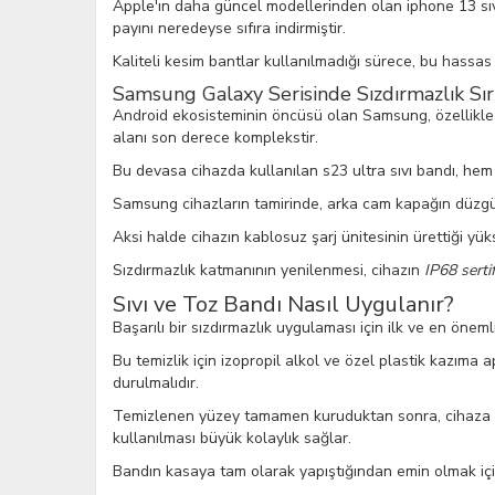
Apple'ın daha güncel modellerinden olan iphone 13 sıvı
payını neredeyse sıfıra indirmiştir.
Kaliteli kesim bantlar kullanılmadığı sürece, bu hassa
Samsung Galaxy Serisinde Sızdırmazlık Sır
Android ekosisteminin öncüsü olan Samsung, özellikle 
alanı son derece komplekstir.
Bu devasa cihazda kullanılan s23 ultra sıvı bandı, hem 
Samsung cihazların tamirinde, arka cam kapağın düzgün 
Aksi halde cihazın kablosuz şarj ünitesinin ürettiği yüks
Sızdırmazlık katmanının yenilenmesi, cihazın
IP68 sertif
Sıvı ve Toz Bandı Nasıl Uygulanır?
Başarılı bir sızdırmazlık uygulaması için ilk ve en önem
Bu temizlik için izopropil alkol ve özel plastik kazıma 
durulmalıdır.
Temizlenen yüzey tamamen kuruduktan sonra, cihaza uy
kullanılması büyük kolaylık sağlar.
Bandın kasaya tam olarak yapıştığından emin olmak için 