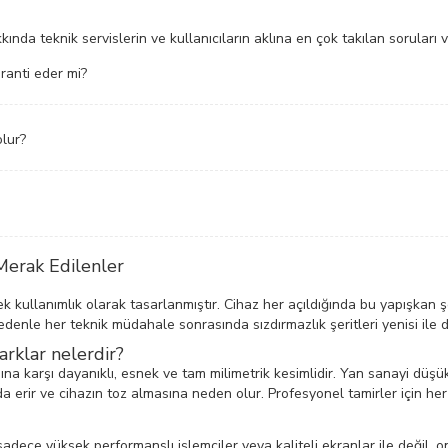
nda teknik servislerin ve kullanıcıların aklına en çok takılan soruları ve
ranti eder mi?
olur?
Merak Edilenler
k kullanımlık olarak tasarlanmıştır. Cihaz her açıldığında bu yapışkan şer
denle her teknik müdahale sonrasında sızdırmazlık şeritleri yenisi ile de
farklar nelerdir?
ısına karşı dayanıklı, esnek ve tam milimetrik kesimlidir. Yan sanayi düşük
 erir ve cihazın toz almasına neden olur. Profesyonel tamirler için her 
adece yüksek performanslı işlemciler veya kaliteli ekranlar ile değil, o