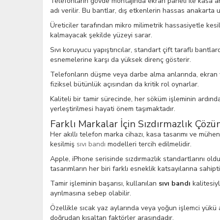
Telefonların gövde montajında ekran paneli ile kasa ara
adı verilir. Bu bantlar, dış etkenlerin hassas anakarta 
Üreticiler tarafından mikro milimetrik hassasiyetle kes
kalmayacak şekilde yüzeyi sarar.
Sıvı koruyucu yapıştırıcılar, standart çift taraflı bantla
esnemelerine karşı da yüksek direnç gösterir.
Telefonların düşme veya darbe alma anlarında, ekran v
fiziksel bütünlük açısından da kritik rol oynarlar.
Kaliteli bir tamir sürecinde, her söküm işleminin ardın
yerleştirilmesi hayati önem taşımaktadır.
Farklı Markalar İçin Sızdırmazlık Çözü
Her akıllı telefon marka cihazı, kasa tasarımı ve mühendi
kesilmiş
sıvı bandı
modelleri tercih edilmelidir.
Apple, iPhone serisinde sızdırmazlık standartlarını old
tasarımların her biri farklı esneklik katsayılarına sahipti
Tamir işleminin başarısı, kullanılan
sıvı bandı
kalitesiy
ayrılmasına sebep olabilir.
Özellikle sıcak yaz aylarında veya yoğun işlemci yükü al
doğrudan kısaltan faktörler arasındadır.