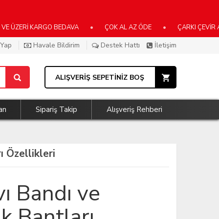
İ KARGO BEDAVA
•
ÇOK AL AZ ÖDE
•
ÇARKI ÇEVİR ANINDA K
 Yap
Havale Bildirim
Destek Hattı
İletişim
ALIŞVERİŞ SEPETİNİZ BOŞ
an
Sipariş Takip
Alışveriş Rehberi
 Özellikleri
vı Bandı ve
ık Bantları