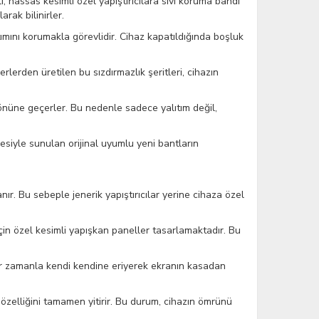
 hassas kesimli özel yapıştırıcılara sıvı koruma bandı
arak bilinirler.
ıtımını korumakla görevlidir. Cihaz kapatıldığında boşluk
merlerden üretilen bu sızdırmazlık şeritleri, cihazın
önüne geçerler. Bu nedenle sadece yalıtım değil,
siyle sunulan orijinal uyumlu yeni bantların
nır. Bu sebeple jenerik yapıştırıcılar yerine cihaza özel
için özel kesimli yapışkan paneller tasarlamaktadır. Bu
eler zamanla kendi kendine eriyerek ekranın kasadan
 özelliğini tamamen yitirir. Bu durum, cihazın ömrünü