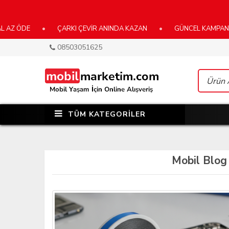
•
ÇARKI ÇEVİR ANINDA KAZAN
•
GÜNCEL KAMPANYALARIMIZ 
08503051625
TÜM KATEGORİLER
Mobil Blog