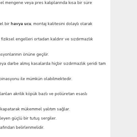
özel mengene veya pres kalıplarında kısa bir süre
el bir
havya ucu
, montaj kalitesini dolaylı olarak
iksel engelleri ortadan kaldırır ve sızdırmazlık
syonlarının önüne geçilir.
eya darbe almış kasalarda hiçbir sızdırmazlık şeridi tam
ombinasyonu ile mümkün olabilmektedir.
nları akrilik köpük bazlı ve poliüretan esaslı
hi kapatarak mükemmel yalıtım sağlar.
eyen güçlü bir tutuş sergiler.
afından belirlenmelidir.