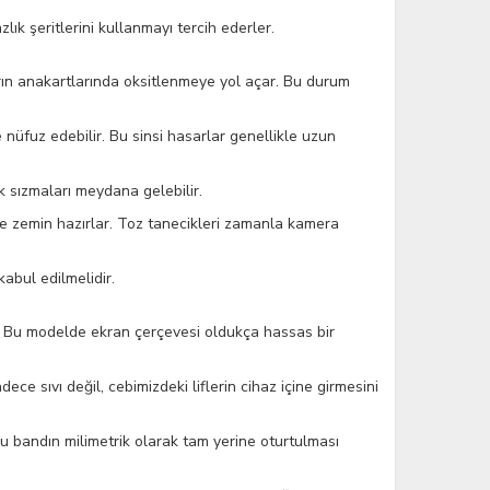
lık şeritlerini kullanmayı tercih ederler.
arın anakartlarında oksitlenmeye yol açar. Bu durum
 nüfuz edebilir. Bu sinsi hasarlar genellikle uzun
k sızmaları meydana gelebilir.
de zemin hazırlar. Toz tanecikleri zamanla kamera
abul edilmelidir.
ir. Bu modelde ekran çerçevesi oldukça hassas bir
ece sıvı değil, cebimizdeki liflerin cihaz içine girmesini
Bu bandın milimetrik olarak tam yerine oturtulması