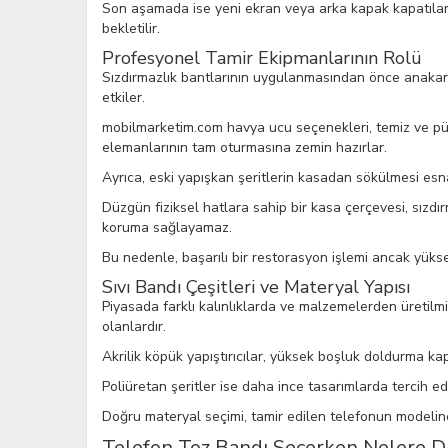
Son aşamada ise yeni ekran veya arka kapak kapatılarak,
bekletilir.
Profesyonel Tamir Ekipmanlarının Rolü
Sızdırmazlık bantlarının uygulanmasından önce anakart
etkiler.
mobilmarketim.com havya ucu seçenekleri, temiz ve pürü
elemanlarının tam oturmasına zemin hazırlar.
Ayrıca, eski yapışkan şeritlerin kasadan sökülmesi esn
Düzgün fiziksel hatlara sahip bir kasa çerçevesi, sızdı
koruma sağlayamaz.
Bu nedenle, başarılı bir restorasyon işlemi ancak yükse
Sıvı Bandı Çeşitleri ve Materyal Yapısı
Piyasada farklı kalınlıklarda ve malzemelerden üretilmi
olanlardır.
Akrilik köpük yapıştırıcılar, yüksek boşluk doldurma k
Poliüretan şeritler ise daha ince tasarımlarda tercih e
Doğru materyal seçimi, tamir edilen telefonun modeline
Telefon Toz Bandı Seçerken Nelere Di