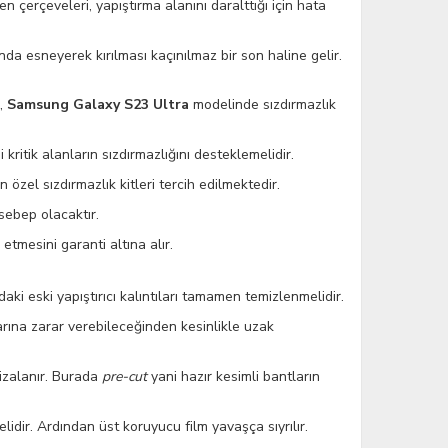
çerçeveleri, yapıştırma alanını daralttığı için hata
a esneyerek kırılması kaçınılmaz bir son haline gelir.
n,
Samsung Galaxy S23 Ultra
modelinde sızdırmazlık
ritik alanların sızdırmazlığını desteklemelidir.
zel sızdırmazlık kitleri tercih edilmektedir.
 sebep olacaktır.
mesini garanti altına alır.
aki eski yapıştırıcı kalıntıları tamamen temizlenmelidir.
larına zarar verebileceğinden kesinlikle uzak
izalanır. Burada
pre-cut
yani hazır kesimli bantların
idir. Ardından üst koruyucu film yavaşça sıyrılır.