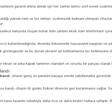
litesini garanti altına almak için her zaman birinci sınıf esnek sızdırmaz
 kaldığı yüksek nem ve toz miktarı, sızdırmazlık katmanı olmayan cihazl
ur.
sadece banyoda oluşan buhar dahi yalıtımı eksik olan telefonların içine
bandı
kullanılmadığında, ekranda dokunmatik hassasiyeti kayıpları ve ışı
ük göstergesidir ve bu durum ekranın alt katmanlarına toz birikmesine 
er ekran ve arka kapak tamirinin standart ve zorunlu bir parçası olarak k
Bandı
 bandı
, cihazın geniş ön panelini kasaya sımsıkı sabitlemekle görevlid
 bandı, cihazın ilk günkü fiziksel direncini geri kazanmasını sağlar. Sad
arlı kasa tasarımı sebebiyle daha ince ve daha keskin hatlara sahiptir. 