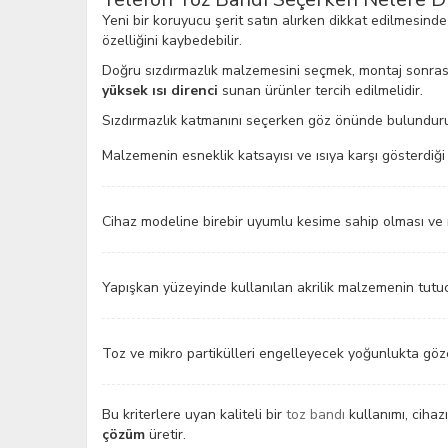
Yeni bir koruyucu şerit satın alırken dikkat edilmesinde
özelliğini kaybedebilir.
Doğru sızdırmazlık malzemesini seçmek, montaj sonrasınd
yüksek ısı direnci
sunan ürünler tercih edilmelidir.
Sızdırmazlık katmanını seçerken göz önünde bulundurul
Malzemenin esneklik katsayısı ve ısıya karşı gösterdiği
Cihaz modeline birebir uyumlu kesime sahip olması ve 
Yapışkan yüzeyinde kullanılan akrilik malzemenin tutuc
Toz ve mikro partikülleri engelleyecek yoğunlukta göze
Bu kriterlere uyan kaliteli bir
toz bandı
kullanımı, cihaz
çözüm
üretir.