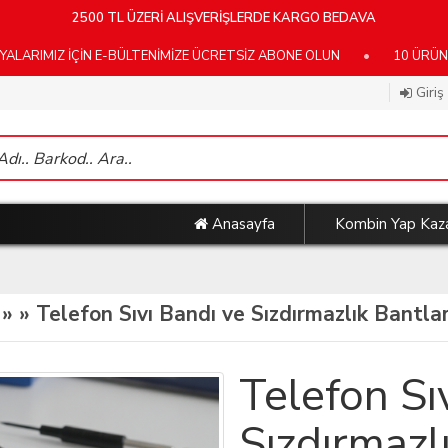
2500 TL ÜZERİ ALIŞVERİŞLERDE KARGO BEDAVA
İÇİN E-BÜLTENİMİZE ÜCRETSİZ ABONE OLUN
•
10 ÜRÜN VE ÜZER
Giriş
Anasayfa
Kombin Yap Kaz
 »
» Telefon Sıvı Bandı ve Sızdırmazlık Bantları
Telefon Sı
Sızdırmazl