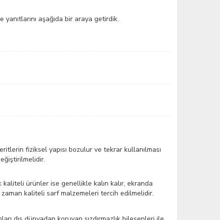
 yanıtlarını aşağıda bir araya getirdik.
itlerin fiziksel yapısı bozulur ve tekrar kullanılması
ğiştirilmelidir.
 kaliteli ürünler ise genellikle kalın kalır, ekranda
zaman kaliteli sarf malzemeleri tercih edilmelidir.
nları dış dünyadan koruyan sızdırmazlık bileşenleri ile