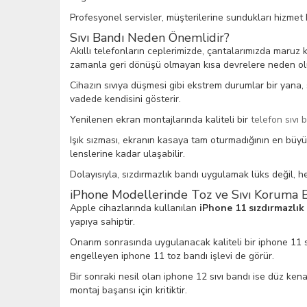
Profesyonel servisler, müşterilerine sundukları hizmet ka
Sıvı Bandı Neden Önemlidir?
Akıllı telefonların ceplerimizde, çantalarımızda maruz
zamanla geri dönüşü olmayan kısa devrelere neden ol
Cihazın sıvıya düşmesi gibi ekstrem durumlar bir yana, 
vadede kendisini gösterir.
Yenilenen ekran montajlarında kaliteli bir
telefon sıvı 
Işık sızması, ekranın kasaya tam oturmadığının en büy
lenslerine kadar ulaşabilir.
Dolayısıyla, sızdırmazlık bandı uygulamak lüks değil, h
iPhone Modellerinde Toz ve Sıvı Koruma 
Apple cihazlarında kullanılan
iPhone 11 sızdırmazlık
yapıya sahiptir.
Onarım sonrasında uygulanacak kaliteli bir iphone 11 sıvı
engelleyen iphone 11 toz bandı işlevi de görür.
Bir sonraki nesil olan iphone 12 sıvı bandı ise düz ken
montaj başarısı için kritiktir.