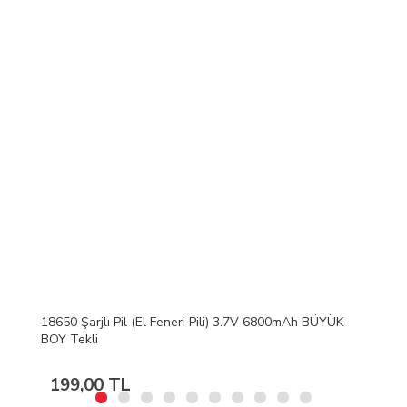
V 6800mAh BÜYÜK
Watton 26650 4.2v 8800mAh Li-ion Şarjlı P
26mmx65mm
322,56 TL