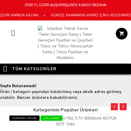
2500 TL ÜZERİ ALIŞVERİŞLERDE KARGO BEDAVA
ÇEVİR ANINDA KAZAN
•
GÜNCEL KAMPANYALARIMIZ İÇİN E-BÜLTENİMİZ
TÜM KATEGORİLER
Sayfa Bulunamadı!
Ürün / kategori yayından kaldırılmış veya eksik adres girilmiş
olabilir. Benzer ürünlere bakabilirsiniz.
Kategorinin Popüler Ürünleri