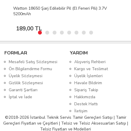
eri Pili) 3.7V
18650 Şarjlı Pil (El Feneri Pili) 3.7v 680
Tekli
199,00 TL
FORMLAR
YARDIM
Mesafeli Satış Sözleşmesi
Alışveriş Rehberi
Ön Bilgilendirme Formu
Kargo ve Teslimat
Üyelik Sözleşmesi
Üyelik İşlemleri
Gizlilik Sözleşmesi
Havale Bildirim
Garanti Şartları
Sipariş Takip
İptal ve İade
Hakkımızda
Destek Hattı
İletişim
©2018-2026 İstanbul Teknik Servis Tamir Gereçleri Satışı | Tamir
Gereçleri Fiyatları ve Çeşitleri | Telsiz ve Telsiz Aksesuarları Satışı |
Telsiz Fiyatları ve Modelleri