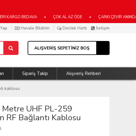
RGO BEDAVA
•
ÇOK AL AZ ÖDE
•
ÇARKI ÇEVİR ANINDA KAZAN
 Yap
Havale Bildirim
Destek Hattı
İletişim
ALIŞVERİŞ SEPETİNİZ BOŞ
an
Sipariş Takip
Alışveriş Rehberi
ntı kablosu
5 Metre UHF PL-259
en RF Bağlantı Kablosu
.