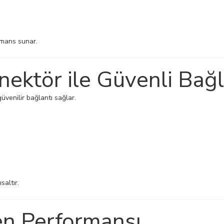
rmans sunar.
ktör ile Güvenli Bağl
venilir bağlantı sağlar.
saltır.
en Performansı