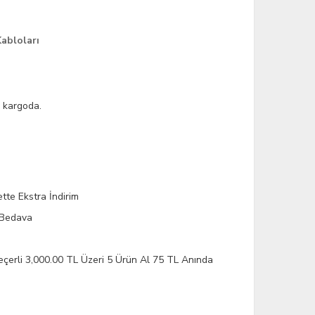
abloları
n kargoda.
tte Ekstra İndirim
 Bedava
eçerli
3,000.00 TL Üzeri 5 Ürün Al 75 TL Anında