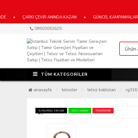
ÇARKI ÇEVİR ANINDA KAZAN
•
GÜNCEL KAMPANYALARIMIZ İÇİN
08503051625
TÜM KATEGORİLER
anasayfa
telsizler
telsiz kabloları
rg316 
KURUMSAL FATURA
HIZLI KARGO
TÜKENİYOR!