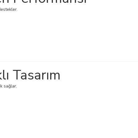
destekler.
lı Tasarım
k sağlar.