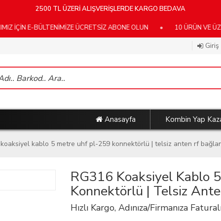
2500 TL ÜZERİ ALIŞVERİŞLERDE KARGO BEDAVA
 E-BÜLTENİMİZE ÜCRETSİZ ABONE OLUN
•
10 ÜRÜN VE ÜZERİ KA
Giriş
Anasayfa
Kombin Yap Kaz
koaksiyel kablo 5 metre uhf pl-259 konnektörlü | telsiz anten rf bağla
RG316 Koaksiyel Kablo 
Konnektörlü | Telsiz Ant
Hızlı Kargo, Adınıza/Firmanıza Faturalı