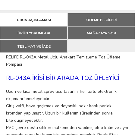
ÜRÜN AÇIKLAMASI
ÖDEME BİLGİLERİ
ÜRÜN YORUMLARI
MAĞAZAYA SOR
TESLİMAT VE İADE
RELIFE RL-043A Metal Uçlu Anakart Temizleme Toz Üfleme
Pompası
RL-043A İKİSİ BİR ARADA TOZ ÜFLEYİCİ
Uzun ve kısa metal sprey ucu tasarımı her türlü elektronik
ekipmanı temizleyebilir.
Giriş valfi, hava geçirmez ve dayanıklı bakır kaplı parlak
kromdan yapılmıştır. Uzun bir kullanım süresinden sonra
bile düşmeyecektir.
PVC çevre dostu silikon malzemeden yapılmış olup kalın ve aynı
zamanda rahat kullanım için yeterince esnektir. Renk: Stok