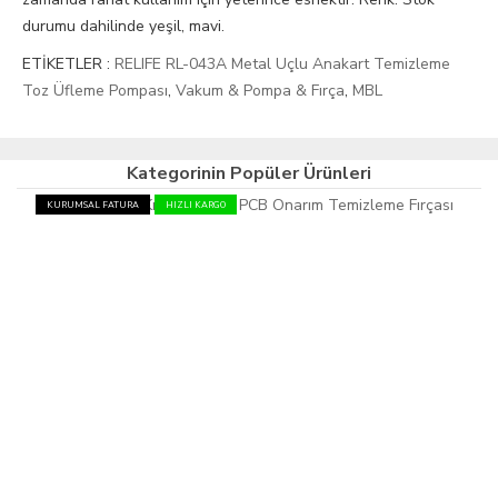
durumu dahilinde yeşil, mavi.
ETİKETLER :
RELIFE RL-043A Metal Uçlu Anakart Temizleme
Toz Üfleme Pompası
,
Vakum & Pompa & Fırça
,
MBL
Kategorinin Popüler Ürünleri
KURUMSAL FATURA
HIZLI KARGO