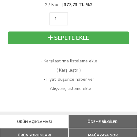
2 / 5 ad. |
377,73
TL
%2
SEPETE EKLE
·
Karşılaştırma listeleme ekle
(
Karşılaştır
)
·
Fiyatı düşünce haber ver
·
Alışveriş listeme ekle
ÜRÜN AÇIKLAMASI
ÖDEME BİLGİLERİ
ÜRÜN YORUMLARI
MAĞAZAYA SOR