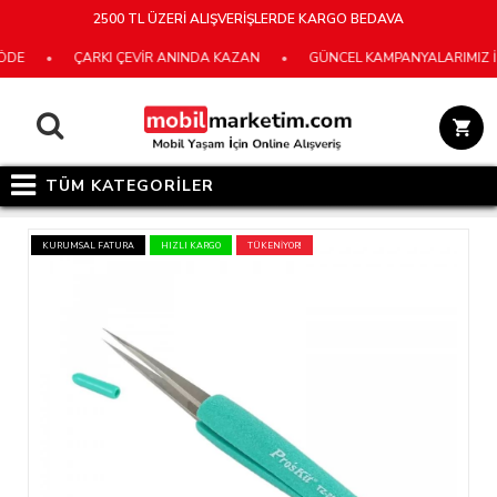
2500 TL ÜZERİ ALIŞVERİŞLERDE KARGO BEDAVA
E
•
ÇARKI ÇEVİR ANINDA KAZAN
•
GÜNCEL KAMPANYALARIMIZ İÇİ
TÜM KATEGORİLER
KURUMSAL FATURA
HIZLI KARGO
TÜKENİYOR!