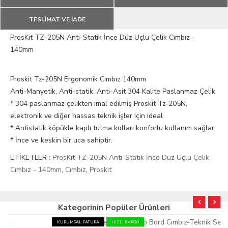
TESLİMAT VE İADE
ProsKit TZ-205N Anti-Statik İnce Düz Uçlu Çelik Cımbız -
140mm
Proskit Tz-205N Ergonomik Cımbız 140mm
Anti-Manyetik, Anti-statik, Anti-Asit 304 Kalite Paslanmaz Çelik
* 304 paslanmaz çelikten imal edilmiş Proskit Tz-205N,
elektronik ve diğer hassas teknik işler için ideal
* Antistatik köpükle kaplı tutma kolları konforlu kullanım sağlar.
* İnce ve keskin bir uca sahiptir.
ETİKETLER :
ProsKit TZ-205N Anti-Statik İnce Düz Uçlu Çelik
Cımbız - 140mm
,
Cımbız
,
Proskit
Kategorinin Popüler Ürünleri
KURUMSAL FATURA
HIZLI KARGO