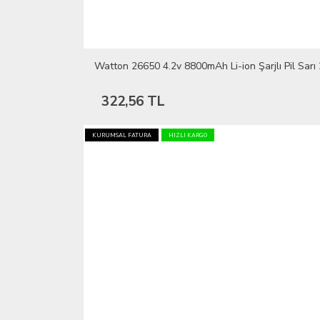
Watton 26650 4.2v 8800mAh Li-ion Şarjlı Pil Sa
322,56 TL
KURUMSAL FATURA
HIZLI KARGO