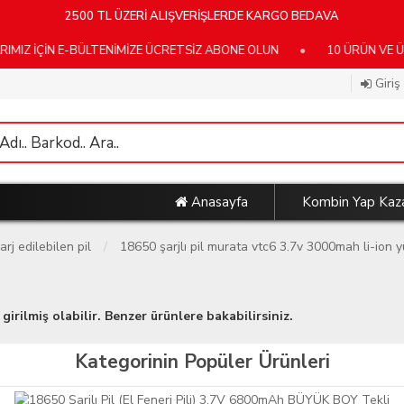
2500 TL ÜZERİ ALIŞVERİŞLERDE KARGO BEDAVA
N E-BÜLTENİMİZE ÜCRETSİZ ABONE OLUN
•
10 ÜRÜN VE ÜZERİ K
Giriş
Anasayfa
Kombin Yap Kaz
arj edilebilen pil
18650 şarjlı pil murata vtc6 3.7v 3000mah li-ion yü
girilmiş olabilir. Benzer ürünlere bakabilirsiniz.
Kategorinin Popüler Ürünleri