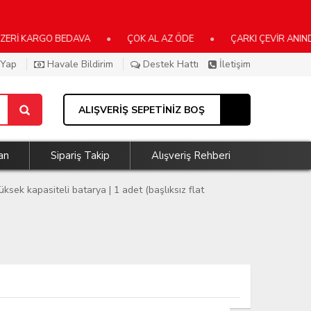
ARGO BEDAVA
•
ÇOK AL AZ ÖDE
•
ÇARKI ÇEVİR ANINDA KAZA
 Yap
Havale Bildirim
Destek Hattı
İletişim
ALIŞVERİŞ SEPETİNİZ BOŞ
an
Sipariş Takip
Alışveriş Rehberi
ksek kapasiteli batarya | 1 adet (başlıksız flat