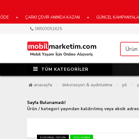
•
ÇARKI ÇEVİR ANINDA KAZAN
•
GÜNCEL KAMPANYALARIMIZ İÇİ
08503051625
TÜM KATEGORİLER
anasayfa
dekorasyon & aydınlatma
pil
ş
Sayfa Bulunamadı!
Ürün / kategori yayından kaldırılmış veya eksik adres 
KURUMSAL FATURA
HIZLI KARGO