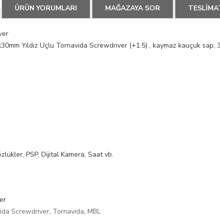
ÜRÜN YORUMLARI
MAĞAZAYA SOR
TESLİMA
ver
x30mm Yıldız Uçlu Tornavida Screwdriver (+1.5) , kaymaz kauçuk sap, 
lükler, PSP, Dijital Kamera, Saat vb.
er
ida Screwdriver
,
Tornavida
,
MBL