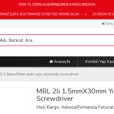
2500 TL ÜZERİ ALIŞVERİŞLERDE KARGO BEDAVA
N E-BÜLTENİMİZE ÜCRETSİZ ABONE OLUN
•
10 ÜRÜN VE ÜZERİ K
Giriş
Anasayfa
Kombin Yap Kaz
2li 1.5mmx30mm yıldız uçlu tornavida screwdriver
MBL 2li 1.5mmX30mm Yıl
Screwdriver
Hızlı Kargo, Adınıza/Firmanıza Faturalı