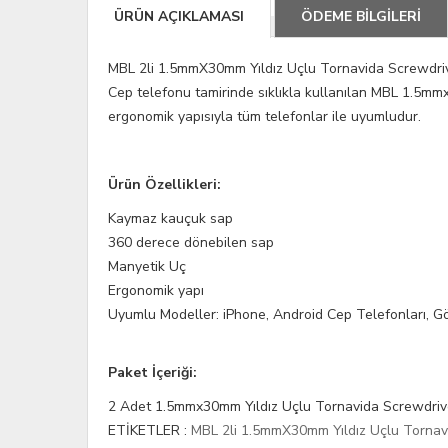
ÜRÜN AÇIKLAMASI
ÖDEME BİLGİLERİ
MBL 2li 1.5mmX30mm Yıldız Uçlu Tornavida Screwdri
Cep telefonu tamirinde sıklıkla kullanılan MBL 1.5mm
ergonomik yapısıyla tüm telefonlar ile uyumludur.
Ürün Özellikleri:
Kaymaz kauçuk sap
360 derece dönebilen sap
Manyetik Uç
Ergonomik yapı
Uyumlu Modeller: iPhone, Android Cep Telefonları, Göz
Paket İçeriği:
2 Adet 1.5mmx30mm Yıldız Uçlu Tornavida Screwdriv
ETİKETLER :
MBL 2li 1.5mmX30mm Yıldız Uçlu Tornav