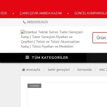
•
ÇARKI ÇEVİR ANINDA KAZAN
•
GÜNCEL KAMPANYALARIMIZ İÇİ
08503051625
TÜM KATEGORİLER
anasayfa
tamir gereçleri
tornavida
mbl 
TÜKENDİ