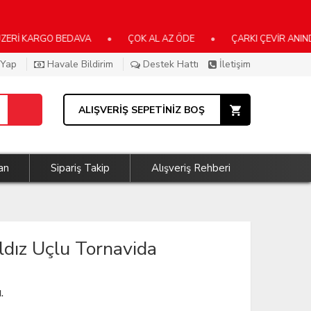
ARGO BEDAVA
•
ÇOK AL AZ ÖDE
•
ÇARKI ÇEVİR ANINDA KAZA
 Yap
Havale Bildirim
Destek Hattı
İletişim
ALIŞVERİŞ SEPETİNİZ BOŞ
an
Sipariş Takip
Alışveriş Rehberi
dız Uçlu Tornavida
.