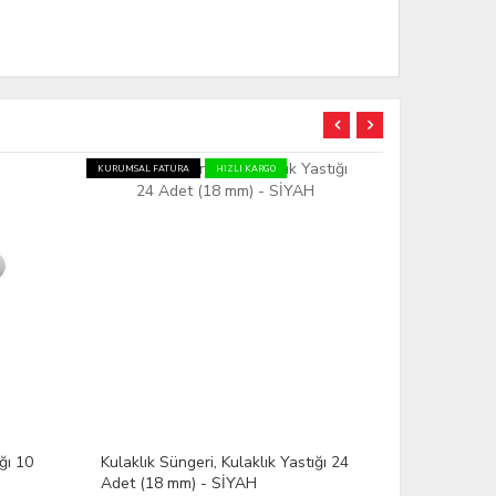
KURUMSAL FATU
ğı 24
Kulaklık Süngeri, Kulaklık Yastığı 10
Kulaklık Sü
Adet (18 mm) - MOR
4 Kırmızı 4