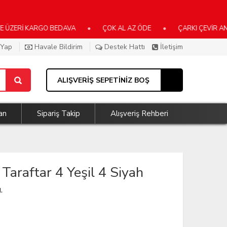
Rİ KARGO BEDAVA
•
ÇOK AL AZ ÖDE
•
ÇARKI ÇEVİR ANINDA
 Yap
Havale Bildirim
Destek Hattı
İletişim
ALIŞVERİŞ SEPETİNİZ BOŞ
an
Sipariş Takip
Alışveriş Rehberi
Taraftar 4 Yeşil 4 Siyah
.