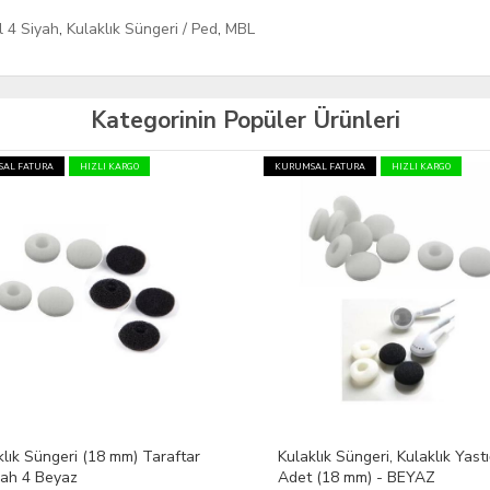
l 4 Siyah
,
Kulaklık Süngeri / Ped
,
MBL
Kategorinin Popüler Ürünleri
AL FATURA
HIZLI KARGO
KURUMSAL FATURA
HIZLI KARGO
lık Süngeri, Kulaklık Yastığı 10
Kulaklık Süngeri, Kulaklık Yastı
 (18 mm) - BEYAZ
Adet (18 mm) - SİYAH