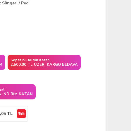
 Süngeri / Ped
Sepetini Doldur Kazan
IM
2,500.00 TL ÜZERI KARGO BEDAVA
erli
A İNDIRIM KAZAN
,05
TL
%5