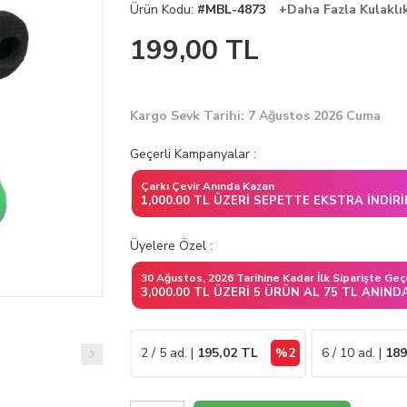
Ürün Kodu:
#MBL-4873
+Daha Fazla Kulaklık
199,00
TL
Kargo Sevk Tarihi: 7 Ağustos 2026 Cuma
Geçerli Kampanyalar :
Çarkı Çevir Anında Kazan
1,000.00 TL ÜZERI SEPETTE EKSTRA İNDIR
Üyelere Özel :
30 Ağustos, 2026 Tarihine Kadar İlk Siparişte Geç
3,000.00 TL ÜZERI 5 ÜRÜN AL 75 TL ANIND
2 / 5 ad. |
195,02
TL
%2
6 / 10 ad. |
189