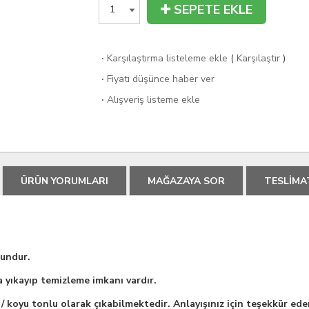
SEPETE EKLE
·
Karşılaştırma listeleme ekle
(
Karşılaştır
)
·
Fiyatı düşünce haber ver
·
Alışveriş listeme ekle
ÜRÜN YORUMLARI
MAĞAZAYA SOR
TESLİMA
gundur.
la yıkayıp temizleme imkanı vardır.
 / koyu tonlu olarak çıkabilmektedir. Anlayışınız için teşekkür eder