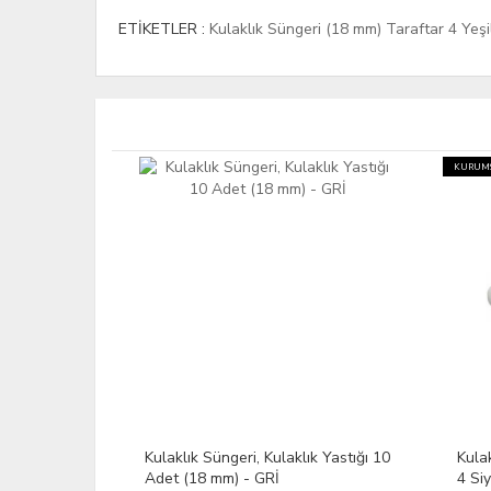
ETİKETLER :
Kulaklık Süngeri (18 mm) Taraftar 4 Yeşi
KURUMSAL FATURA
HIZLI KARGO
KURUMS
k Yastığı 10
Kulaklık Süngeri (18 mm) Taraftar
Kulak
4 Siyah 4 Beyaz
Adet