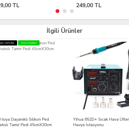
9,00 TL
449,00 TL
İlgili Ürünler
a 852D+ Sıcak Hava Üflemeli
Andonstar AD106S Dijital
a İstasyonu
Mikroskop