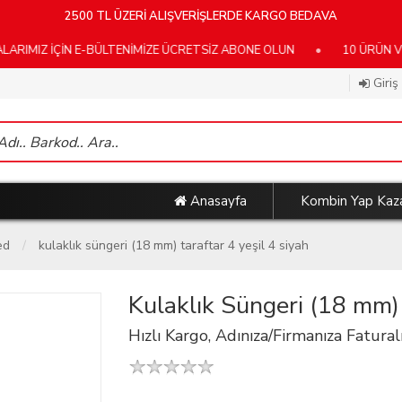
2500 TL ÜZERİ ALIŞVERİŞLERDE KARGO BEDAVA
Z İÇİN E-BÜLTENİMİZE ÜCRETSİZ ABONE OLUN
•
10 ÜRÜN VE ÜZE
Giriş
Anasayfa
Kombin Yap Kaz
ed
kulaklık süngeri (18 mm) taraftar 4 yeşil 4 siyah
Kulaklık Süngeri (18 mm) 
Hızlı Kargo, Adınıza/Firmanıza Faturalı