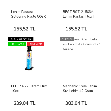
Lehim Pastası
BEST BST-21503A
Soldering Paste 80GR
Lehim Pastası Flux |
ZJ-18
PCB SMD BGA Anakart
Telefon Tamir
155,52 TL
155,52 TL
Lehimleme Pastası
KURUMSAL FATURA
TÜKENDİ
HIZLI KARGO
TÜKENİYOR!
PPD PD-223 Krem Flux
Mechanic Krem Lehim
10cc
Sıvı Lehim 42 Gram
217° Derece
239,04 TL
383,04 TL