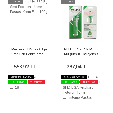
TÜKENDİ
TÜKENDİ
Mechanic UV 559 Bga
RELIFE RL-422-IM
Smd Pcb Lehimleme
Kurşunsuz Halojensiz
Pastası Krem Flux 100g
Flux 10cc
553,92 TL
287,04 TL
KURUMSAL FATURA
KURUMSAL FATURA
HIZLI KARGO
TÜKENİYOR!
HIZLI KARGO
TÜKENİYOR!