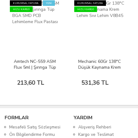
KURUMSAL FATURA
YENİ
KURUMSAL FATURA
HIZLI KARGO
HIZLI KARGO
Amtech NC-559 ASM
Mechanic 60Gr 138°C
Flux 5ml | Şırınga Tüp
Düşük Kaynama Krem
BGA SMD PCB
Lehim Sıvı Lehim
Lehimleme Flux Pastası
V8B45
213,60 TL
531,36 TL
FORMLAR
YARDIM
Mesafeli Satış Sözleşmesi
Alışveriş Rehberi
Ön Bilgilendirme Formu
Kargo ve Teslimat