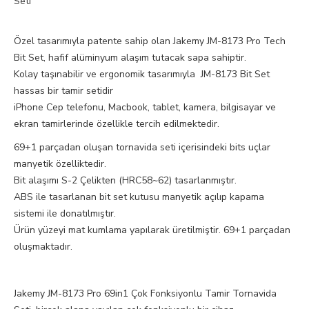
Seti
Özel tasarımıyla patente sahip olan Jakemy JM-8173 Pro Tech
Bit Set, hafif alüminyum alaşım tutacak sapa sahiptir.
Kolay taşınabilir ve ergonomik tasarımıyla JM-8173 Bit Set
hassas bir tamir setidir
iPhone Cep telefonu, Macbook, tablet, kamera, bilgisayar ve
ekran tamirlerinde özellikle tercih edilmektedir.
69+1 parçadan oluşan tornavida seti içerisindeki bits uçlar
manyetik özelliktedir.
Bit alaşımı S-2 Çelikten (HRC58~62) tasarlanmıştır.
ABS ile tasarlanan bit set kutusu manyetik açılıp kapama
sistemi ile donatılmıştır.
Ürün yüzeyi mat kumlama yapılarak üretilmiştir. 69+1 parçadan
oluşmaktadır.
Jakemy JM-8173 Pro 69in1 Çok Fonksiyonlu Tamir Tornavida