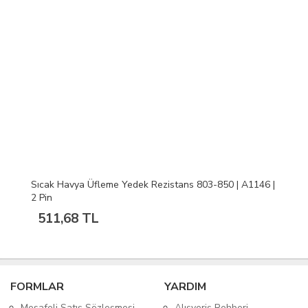
Sıcak Havya Üfleme Yedek Rezistans 803-850 | A1146 |
2 Pin
511,68 TL
FORMLAR
YARDIM
Mesafeli Satış Sözleşmesi
Alışveriş Rehberi