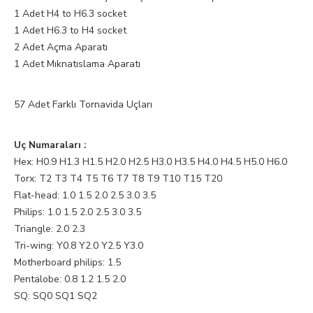
1 Adet H4 to H6.3 socket
1 Adet H6.3 to H4 socket
2 Adet Açma Aparatı
1 Adet Mıknatıslama Aparatı
57 Adet Farklı Tornavida Uçları
Uç Numaraları :
Hex: H0.9 H1.3 H1.5 H2.0 H2.5 H3.0 H3.5 H4.0 H4.5 H5.0 H6.0
Torx: T2 T3 T4 T5 T6 T7 T8 T9 T10 T15 T20
Flat-head: 1.0 1.5 2.0 2.5 3.0 3.5
Philips: 1.0 1.5 2.0 2.5 3.0 3.5
Triangle: 2.0 2.3
Tri-wing: Y0.8 Y2.0 Y2.5 Y3.0
Motherboard philips: 1.5
Pentalobe: 0.8 1.2 1.5 2.0
SQ: SQ0 SQ1 SQ2