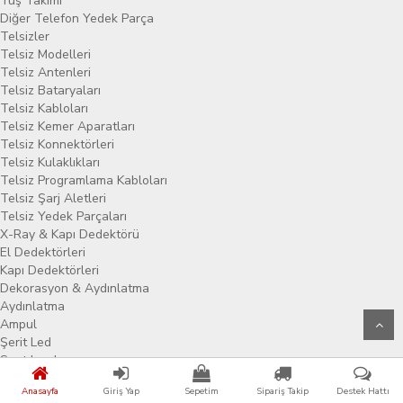
Tuş Takımı
Diğer Telefon Yedek Parça
Telsizler
Telsiz Modelleri
Telsiz Antenleri
Telsiz Bataryaları
Telsiz Kabloları
Telsiz Kemer Aparatları
Telsiz Konnektörleri
Telsiz Kulaklıkları
Telsiz Programlama Kabloları
Telsiz Şarj Aletleri
Telsiz Yedek Parçaları
X-Ray & Kapı Dedektörü
El Dedektörleri
Kapı Dedektörleri
Dekorasyon & Aydınlatma
Aydınlatma
Ampul
Şerit Led
Spot Lamba
Işıldak & Fener
Anasayfa
Giriş Yap
Sepetim
Sipariş Takip
Destek Hattı
Bisiklet Lambası