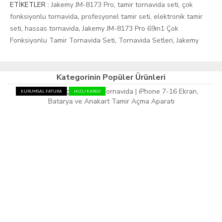
ETİKETLER :
Jakemy JM-8173 Pro
,
tamir tornavida seti
,
çok
fonksiyonlu tornavida
,
profesyonel tamir seti
,
elektronik tamir
seti
,
hassas tornavida
,
Jakemy JM-8173 Pro 69in1 Çok
Fonksiyonlu Tamir Tornavida Seti
,
Tornavida Setleri
,
Jakemy
Kategorinin Popüler Ürünleri
KURUMSAL FATURA
HIZLI KARGO