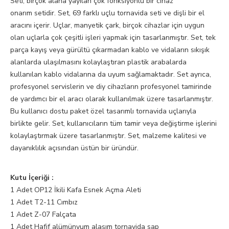
Seti, birçok alana yayılan çok fonksiyonlu bir cihaz
onarım setidir. Set, 69 farklı uçlu tornavida seti ve dişli bir el
aracını içerir. Uçlar, manyetik çark, birçok cihazlar için uygun
olan uçlarla çok çeşitli işleri yapmak için tasarlanmıştır. Set, tek
parça kayış veya gürültü çıkarmadan kablo ve vidaların sıkışık
alanlarda ulaşılmasını kolaylaştıran plastik arabalarda
kullanılan kablo vidalarına da uyum sağlamaktadır. Set ayrıca,
profesyonel servislerin ve diy cihazların profesyonel tamirinde
de yardımcı bir el aracı olarak kullanılmak üzere tasarlanmıştır.
Bu kullanıcı dostu paket özel tasarımlı tornavida uçlarıyla
birlikte gelir. Set, kullanıcıların tüm tamir veya değiştirme işlerini
kolaylaştırmak üzere tasarlanmıştır. Set, malzeme kalitesi ve
dayanıklılık açısından üstün bir üründür.
Kutu İçeriği :
1 Adet OP12 İkili Kafa Esnek Açma Aleti
1 Adet T2-11 Cımbız
1 Adet Z-07 Falçata
1 Adet Hafif alümünyum alaşım tornavida sap