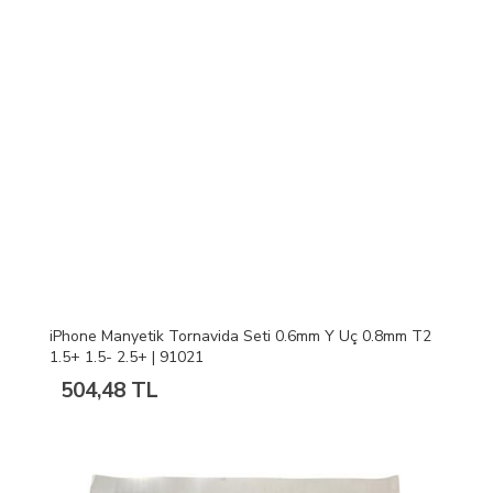
iPhone Manyetik Tornavida Seti 0.6mm Y Uç 0.8mm T2
1.5+ 1.5- 2.5+ | 91021
504,48 TL