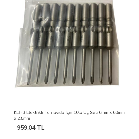
KLT-3 Elektrikli Tornavida İçin 10lu Uç Seti 6mm x 60mm
x 2.5mm
959,04 TL