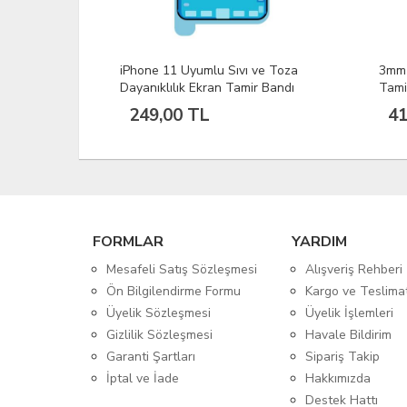
ve Toza
3mm x 50 Metre Şeffaf Çift Taraflı
iPho
r Bandı
Tamir Bandı | Telefon Tablet Ekran
Toza
Kasa Pil Yapıştırma Bandı
Band
416,64 TL
24
FORMLAR
YARDIM
Mesafeli Satış Sözleşmesi
Alışveriş Rehberi
Ön Bilgilendirme Formu
Kargo ve Teslima
Üyelik Sözleşmesi
Üyelik İşlemleri
Gizlilik Sözleşmesi
Havale Bildirim
Garanti Şartları
Sipariş Takip
İptal ve İade
Hakkımızda
Destek Hattı