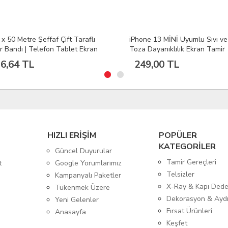
ne 13 MİNİ Uyumlu Sıvı ve
1mm x 50 Metre Şeffaf Çift Tar
 Dayanıklılık Ekran Tamir
Bant | Telefon Tablet Ekran Pi
ı
Kasa Kapak Tamir Bandı
9,00 TL
312,00 TL
HIZLI ERİŞİM
POPÜLER
KATEGORİLER
Güncel Duyurular
Tamir Gereçleri
t
Google Yorumlarımız
Telsizler
Kampanyalı Paketler
X-Ray & Kapı Dede
Tükenmek Üzere
Dekorasyon & Ayd
Yeni Gelenler
Fırsat Ürünleri
Anasayfa
Keşfet