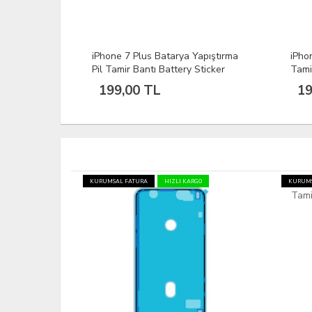
apıştırma
iPhone 12 Batarya Yapıştırma Pil
iPho
Sticker
Tamir Bantı Battery Sticker
Pil T
199,00 TL
19
GO
KURUMSAL FATURA
HIZLI KARGO
KURUMS