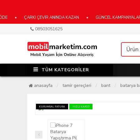
•
ÇARKI ÇEVİR ANINDA KAZAN
•
GÜNCEL KAMPANYALARIMIZ İÇ
08503051625
TÜM KATEGORİLER
anasayfa
tamir gereçleri
bant
batarya b
KURUMSAL FATURA
HIZLI KARGO