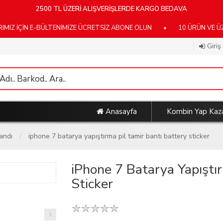
2500 TL ÜZERİ ALIŞVERİŞLERDE KARGO BEDAVA
İN E-BÜLTENİMİZE ÜCRETSİZ ABONE OLUN
•
10 ÜRÜN VE ÜZERİ 
Giriş
Anasayfa
Kombin Yap Kaz
andı
iphone 7 batarya yapıştırma pil tamir bantı battery sticker
iPhone 7 Batarya Yapıştı
Sticker