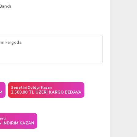
Bandı
arın kargoda.
Sepetini Doldur Kazan
IM
2,500.00 TL ÜZERI KARGO BEDAVA
erli
A İNDIRIM KAZAN