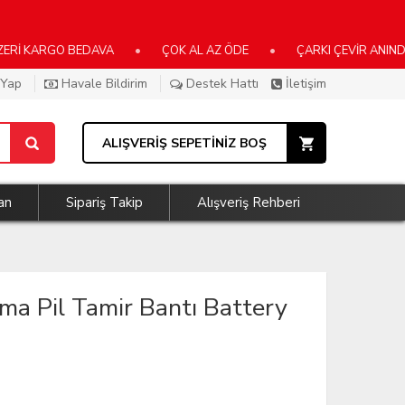
KARGO BEDAVA
•
ÇOK AL AZ ÖDE
•
ÇARKI ÇEVİR ANINDA KAZ
 Yap
Havale Bildirim
Destek Hattı
İletişim
ALIŞVERİŞ SEPETİNİZ BOŞ
an
Sipariş Takip
Alışveriş Rehberi
rma Pil Tamir Bantı Battery