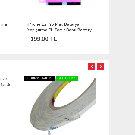
iPhone 6S Plus Batarya Yapıştırma
iPhone 6 P
tery
Pil Tamir Bantı Battery Sticker
Pil Tamir B
199,00 TL
199,00
KURUMSAL FATURA
HIZLI KARGO
KURUMSAL FATU