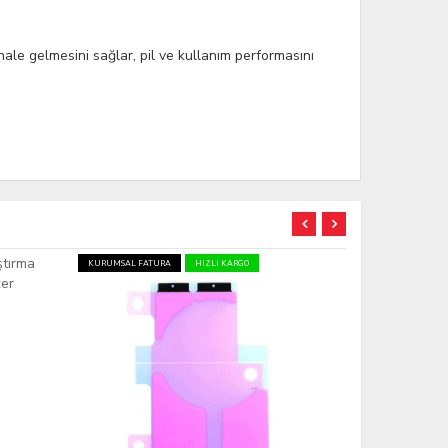
 hale gelmesini sağlar, pil ve kullanım performasını
KURUMSAL FATURA
HIZLI KARGO
KURUMSAL FATU