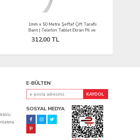
aflı
3mm x 50metre Siyah Çift Taraflı
iPhone 6 P
l ve
Tamir Bandı | Telefon Tablet Ekran
Toza Dayanı
Kasa Kapak Pil Yapıştırma Bandı
Bandı
416,64 TL
249,00
E-BÜLTEN
SOSYAL MEDYA
ktörü
ınlatma