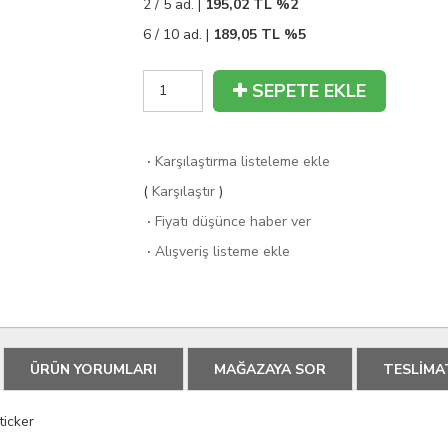
2 / 5 ad. |
195,02
TL
%2
6 / 10 ad. |
189,05
TL
%5
SEPETE EKLE
·
Karşılaştırma listeleme ekle
(
Karşılaştır
)
·
Fiyatı düşünce haber ver
·
Alışveriş listeme ekle
ÜRÜN YORUMLARI
MAĞAZAYA SOR
TESLİMA
ticker