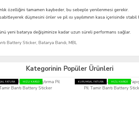
nlık özelliğini tamamen kaybeder, bu sebeple yenilenmesi gerekir.
abitleyerek düşmesini önler ve pil ısı yayılımının kasa içerisinde stabil
rünü yeni batarya değişiminize kadar uzun süreli performans sağlar.
ntı Battery Sticker
,
Batarya Bandı
,
MBL
Kategorinin Popüler Ürünleri
AL FATURA
HIZLI KARGO
KURUMSAL FATURA
HIZLI KARGO