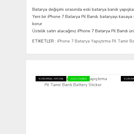
Batarya değişimi sırasında eski batarya bandı yapışka
Yeni bir iPhone 7 Batarya Pil Bandı, bataryayı kasaya s
korur.
Üstelik satın alacağınız iPhone 7 Batarya Pil Bandı ü
ETİKETLER :
iPhone 7 Batarya Yapıştırma Pil Tamir Ba
GO
KURUMSAL FATURA
HIZLI KARGO
KURUMS