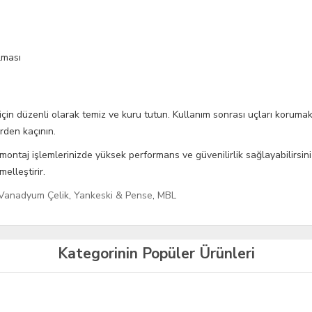
lması
 düzenli olarak temiz ve kuru tutun. Kullanım sonrası uçları korumak iç
rden kaçının.
s montaj işlemlerinizde yüksek performans ve güvenilirlik sağlayabilirsi
elleştirir.
m Vanadyum Çelik
,
Yankeski & Pense
,
MBL
Kategorinin Popüler Ürünleri