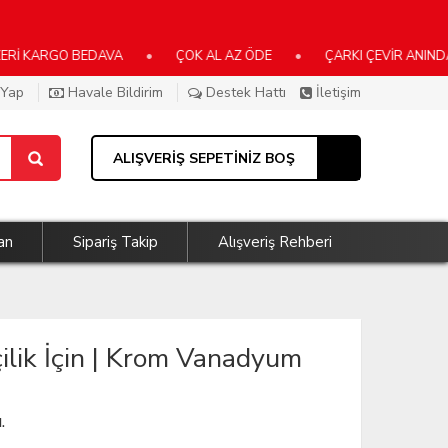
GO BEDAVA
•
ÇOK AL AZ ÖDE
•
ÇARKI ÇEVİR ANINDA KAZAN
 Yap
Havale Bildirim
Destek Hattı
İletişim
ALIŞVERİŞ SEPETİNİZ BOŞ
an
Sipariş Takip
Alışveriş Rehberi
ilik İçin | Krom Vanadyum
.