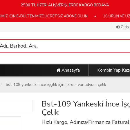
2500 TL ÜZERİ ALIŞVERİŞLERDE KARGO BEDAVA
E-BÜLTENİMİZE ÜCRETSİZ ABONE OLUN
•
10 ÜRÜN VE ÜZERİ KAR
Giriş
Anasayfa
Kombin Yap Kaz
bst-109 yankeski i̇nce i̇şçilik i̇çin | krom vanadyum çelik
Bst-109 Yankeski İnce İşç
Çelik
Hızlı Kargo, Adınıza/Firmanıza Faturalı