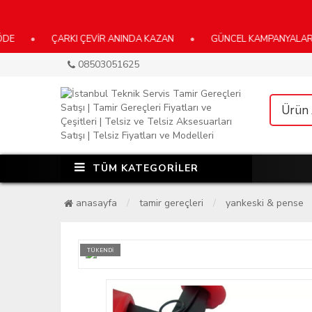
ÇARKI ÇEVİR ANINDA KAZAN
•
GÜNCEL KAMPANYALARIMIZ İÇİN 
08503051625
TÜM KATEGORİLER
anasayfa
tamir gereçleri
yankeski & pense
TÜKENDİ