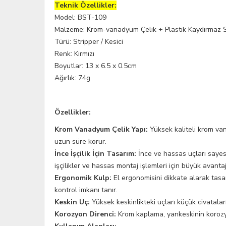
Teknik Özellikler:
Model: BST-109
Malzeme: Krom-vanadyum Çelik + Plastik Kaydırmaz 
Türü: Stripper / Kesici
Renk: Kırmızı
Boyutlar: 13 x 6.5 x 0.5cm
Ağırlık: 74g
Özellikler:
Krom Vanadyum Çelik Yapı:
Yüksek kaliteli krom va
uzun süre korur.
İnce İşçilik İçin Tasarım:
İnce ve hassas uçları sayesi
işçilikler ve hassas montaj işlemleri için büyük avanta
Ergonomik Kulp:
El ergonomisini dikkate alarak tasa
kontrol imkanı tanır.
Keskin Uç:
Yüksek keskinlikteki uçları küçük civatalar
Korozyon Direnci:
Krom kaplama, yankeskinin korozyo