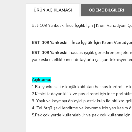
ÜRÜN AÇIKLAMASI
ÖDEME BİLGİLERİ
Bst-109 Yankeski İnce İşçilik İçin | Krom Vanadyum Çe
BST-109 Yankeski - İnce İşçilik İçin Krom Vanadyu
BST-109 Yankeski
, hassas işçilik gerektiren projele
yankeski özellikle ince detaylarla çalışan teknisyenler,
Açıklama:
1.Bu yankeski ile küçük kabloları hassas kontrol ile ke
2.Kesicilik dayanıklılık ve pas direnci için ince parla
3. Yaylı ve kaymayı önleyici plastik kulp ile birlikte gel
4. Tel örgü şekillendirme ve kavrama için yan kesim öz
5.Pek çok yerde kullanılabilir ve pek çok kullanım için 