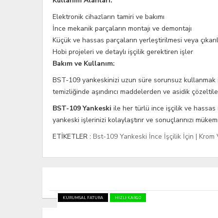
Kullanım Alanları:
Elektronik cihazların tamiri ve bakımı
İnce mekanik parçaların montajı ve demontajı
Küçük ve hassas parçaların yerleştirilmesi veya çıkarı
Hobi projeleri ve detaylı işçilik gerektiren işler
Bakım ve Kullanım:
BST-109 yankeskinizi uzun süre sorunsuz kullanmak için
temizliğinde aşındırıcı maddelerden ve asidik çözeltile
BST-109 Yankeski
ile her türlü ince işçilik ve hassa
yankeski işlerinizi kolaylaştırır ve sonuçlarınızı mükemm
ETİKETLER :
Bst-109 Yankeski İnce İşçilik İçin | Kro
KURUMSAL FATURA
HIZLI KARGO