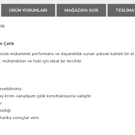
ÜRÜN YORUMLARI
MAĞAZAYA SOR
TESLİMA
lik
m Çelik
rinizde mükemmel performans ve dayanıklılık sunan yüksek kaliteli bir el
 mühendisler ve hobi için ideal bir tercihtir.
sebilirsiniz.
tılmış krom-vanadyum çelik konstrüksiyona sahiptir.
ir
elliği
harika sonuçlar verir.