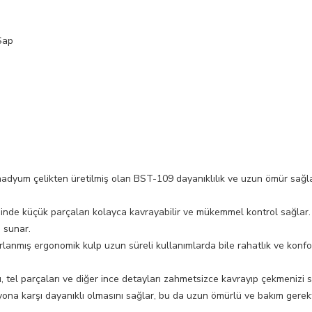
Sap
nadyum çelikten üretilmiş olan BST-109 dayanıklılık ve uzun ömür sağla
nde küçük parçaları kolayca kavrayabilir ve mükemmel kontrol sağlar. B
j sunar.
rlanmış ergonomik kulp uzun süreli kullanımlarda bile rahatlık ve konfo
ı, tel parçaları ve diğer ince detayları zahmetsizce kavrayıp çekmenizi 
na karşı dayanıklı olmasını sağlar, bu da uzun ömürlü ve bakım gerekt