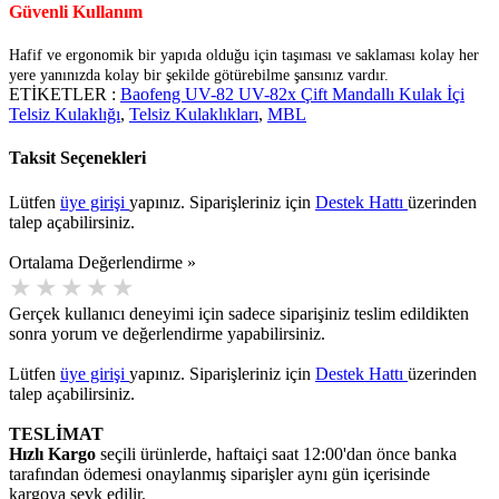
Güvenli Kullanım
Hafif ve ergonomik bir yapıda olduğu için taşıması ve saklaması kolay her
yere yanınızda kolay bir şekilde götürebilme şansınız vardır.
ETİKETLER :
Baofeng UV-82 UV-82x Çift Mandallı Kulak İçi
Telsiz Kulaklığı
,
Telsiz Kulaklıkları
,
MBL
Taksit Seçenekleri
Lütfen
üye girişi
yapınız. Siparişleriniz için
Destek Hattı
üzerinden
talep açabilirsiniz.
Ortalama Değerlendirme »
Gerçek kullanıcı deneyimi için sadece siparişiniz teslim edildikten
sonra yorum ve değerlendirme yapabilirsiniz.
Lütfen
üye girişi
yapınız. Siparişleriniz için
Destek Hattı
üzerinden
talep açabilirsiniz.
TESLİMAT
Hızlı Kargo
seçili ürünlerde, haftaiçi saat 12:00'dan önce banka
tarafından ödemesi onaylanmış siparişler aynı gün içerisinde
kargoya sevk edilir.