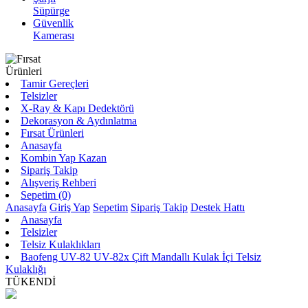
Süpürge
Güvenlik
Kamerası
Tamir Gereçleri
Telsizler
X-Ray & Kapı Dedektörü
Dekorasyon & Aydınlatma
Fırsat Ürünleri
Anasayfa
Kombin Yap Kazan
Sipariş Takip
Alışveriş Rehberi
Sepetim (0)
Anasayfa
Giriş Yap
Sepetim
Sipariş Takip
Destek Hattı
Anasayfa
Telsizler
Telsiz Kulaklıkları
Baofeng UV-82 UV-82x Çift Mandallı Kulak İçi Telsiz
Kulaklığı
TÜKENDİ