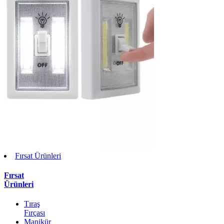
Fırsat Ürünleri
Fırsat
Ürünleri
Tıraş
Fırçası
Manikür