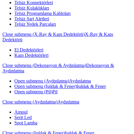
Telsiz Konnektörleri
Telsiz Kulaklıkları
Telsiz Programlama Kabloları
Telsiz Şarj Aletleri
Telsiz Yedek Parçaları
Close submenu (X-Ray & Kapı Dedektörü)
X-Ray & Kapı
Dedektörü
El Dedektörleri
Kapı Dedektörleri
Close submenu (Dekorasyon & Aydınlatma)
Dekorasyon &
Aydınlatma
Open submenu (Aydınlatma)
Aydınlatma
Open submenu (Işıldak & Fener)
Işıldak & Fener
Open submenu (Pil)
Pil
Close submenu (Aydınlatma)
Aydınlatma
Ampul
Şerit Led
Spot Lamba
Close submenu (Işıldak & Fener)
Işıldak & Fener