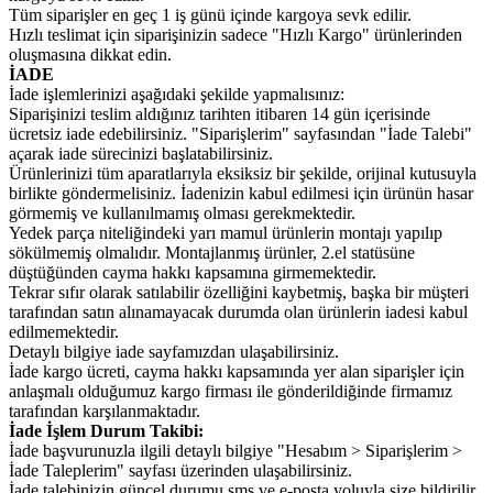
Tüm siparişler en geç 1 iş günü içinde kargoya sevk edilir.
Hızlı teslimat için siparişinizin sadece "Hızlı Kargo" ürünlerinden
oluşmasına dikkat edin.
İADE
İade işlemlerinizi aşağıdaki şekilde yapmalısınız:
Siparişinizi teslim aldığınız tarihten itibaren 14 gün içerisinde
ücretsiz iade edebilirsiniz. "Siparişlerim" sayfasından "İade Talebi"
açarak iade sürecinizi başlatabilirsiniz.
Ürünlerinizi tüm aparatlarıyla eksiksiz bir şekilde, orijinal kutusuyla
birlikte göndermelisiniz. İadenizin kabul edilmesi için ürünün hasar
görmemiş ve kullanılmamış olması gerekmektedir.
Yedek parça niteliğindeki yarı mamul ürünlerin montajı yapılıp
sökülmemiş olmalıdır. Montajlanmış ürünler, 2.el statüsüne
düştüğünden cayma hakkı kapsamına girmemektedir.
Tekrar sıfır olarak satılabilir özelliğini kaybetmiş, başka bir müşteri
tarafından satın alınamayacak durumda olan ürünlerin iadesi kabul
edilmemektedir.
Detaylı bilgiye iade sayfamızdan ulaşabilirsiniz.
İade kargo ücreti, cayma hakkı kapsamında yer alan siparişler için
anlaşmalı olduğumuz kargo firması ile gönderildiğinde firmamız
tarafından karşılanmaktadır.
İade İşlem Durum Takibi:
İade başvurunuzla ilgili detaylı bilgiye "Hesabım > Siparişlerim >
İade Taleplerim" sayfası üzerinden ulaşabilirsiniz.
İade talebinizin güncel durumu sms ve e-posta yoluyla size bildirilir.