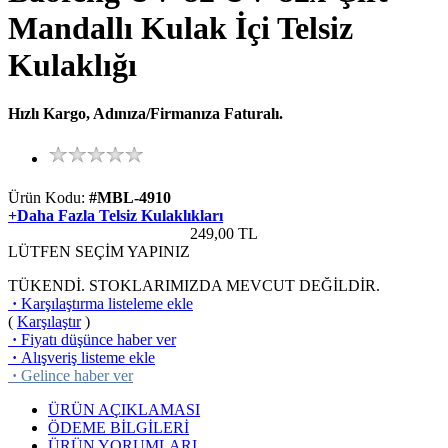
Mandallı Kulak İçi Telsiz
Kulaklığı
Hızlı Kargo, Adınıza/Firmanıza Faturalı.
Ürün Kodu:
#MBL-4910
+Daha Fazla Telsiz Kulaklıkları
249,00
TL
LÜTFEN SEÇİM YAPINIZ
TÜKENDİ. STOKLARIMIZDA MEVCUT DEĞİLDİR.
·
Karşılaştırma listeleme ekle
(
Karşılaştır
)
·
Fiyatı düşünce haber ver
·
Alışveriş listeme ekle
·
Gelince haber ver
ÜRÜN AÇIKLAMASI
ÖDEME BİLGİLERİ
ÜRÜN YORUMLARI