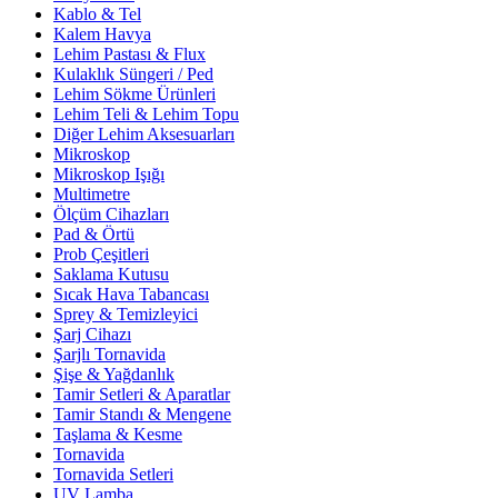
Kablo & Tel
Kalem Havya
Lehim Pastası & Flux
Kulaklık Süngeri / Ped
Lehim Sökme Ürünleri
Lehim Teli & Lehim Topu
Diğer Lehim Aksesuarları
Mikroskop
Mikroskop Işığı
Multimetre
Ölçüm Cihazları
Pad & Örtü
Prob Çeşitleri
Saklama Kutusu
Sıcak Hava Tabancası
Sprey & Temizleyici
Şarj Cihazı
Şarjlı Tornavida
Şişe & Yağdanlık
Tamir Setleri & Aparatlar
Tamir Standı & Mengene
Taşlama & Kesme
Tornavida
Tornavida Setleri
UV Lamba