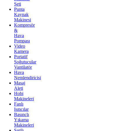
Seti
Punta
Kaynak
Makinesi
Kompresör
&
Hava
Pompası
Video
Kamera
Portatif
Soğutucular
Vantilatör
Hava
Nemlendiricisi
Masaj
Aleti
Hobi
Makineleri
Fanlı
Isıtıcılar
Basınçlı
Yıkama
Makineleri
Şarjlı