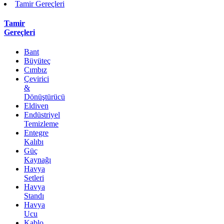
Tamir Gereçleri
Tamir
Gereçleri
Bant
Büyüteç
Cımbız
Çevirici
&
Dönüştürücü
Eldiven
Endüstriyel
Temizleme
Entegre
Kalıbı
Güç
Kaynağı
Havya
Setleri
Havya
Standı
Havya
Ucu
Kablo