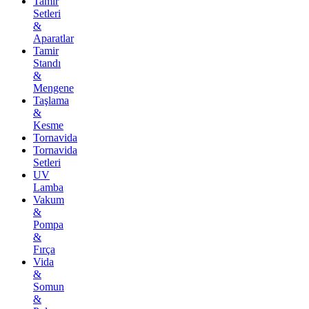
Tamir
Setleri
&
Aparatlar
Tamir
Standı
&
Mengene
Taşlama
&
Kesme
Tornavida
Tornavida
Setleri
UV
Lamba
Vakum
&
Pompa
&
Fırça
Vida
&
Somun
&