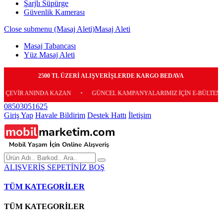
Şarjlı Süpürge
Güvenlik Kamerası
Close submenu (Masaj Aleti)
Masaj Aleti
Masaj Tabancası
Yüz Masaj Aleti
2500 TL ÜZERİ ALIŞVERİŞLERDE KARGO BEDAVA
ANINDA KAZAN
•
GÜNCEL KAMPANYALARIMIZ İÇİN E-BÜLTENİMİZE ÜC
08503051625
Giriş Yap
Havale Bildirim
Destek Hattı
İletişim
ALIŞVERİŞ SEPETİNİZ BOŞ
TÜM KATEGORİLER
TÜM KATEGORİLER