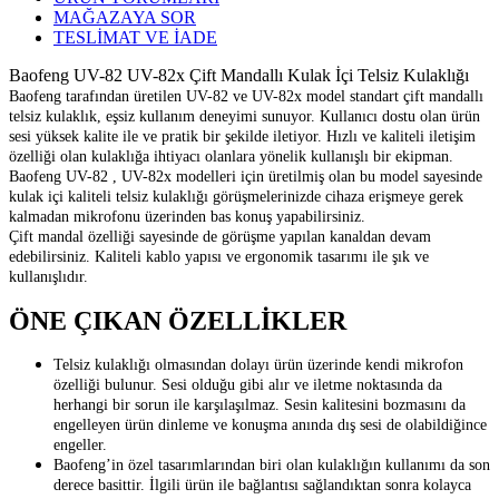
MAĞAZAYA SOR
TESLİMAT VE İADE
Baofeng UV-82 UV-82x Çift Mandallı Kulak İçi Telsiz Kulaklığı
Baofeng tarafından üretilen UV-82 ve UV-82x model standart çift mandallı
telsiz kulaklık, eşsiz kullanım deneyimi sunuyor. Kullanıcı dostu olan ürün
sesi yüksek kalite ile ve pratik bir şekilde iletiyor. Hızlı ve kaliteli iletişim
özelliği olan kulaklığa ihtiyacı olanlara yönelik kullanışlı bir ekipman.
Baofeng UV-82 , UV-82x modelleri için üretilmiş olan bu model sayesinde
kulak içi kaliteli telsiz kulaklığı görüşmelerinizde cihaza erişmeye gerek
kalmadan mikrofonu üzerinden bas konuş yapabilirsiniz.
Çift mandal özelliği sayesinde de görüşme yapılan kanaldan devam
edebilirsiniz. Kaliteli kablo yapısı ve ergonomik tasarımı ile şık ve
kullanışlıdır.
ÖNE ÇIKAN ÖZELLİKLER
Telsiz kulaklığı olmasından dolayı ürün üzerinde kendi mikrofon
özelliği bulunur. Sesi olduğu gibi alır ve iletme noktasında da
herhangi bir sorun ile karşılaşılmaz. Sesin kalitesini bozmasını da
engelleyen ürün dinleme ve konuşma anında dış sesi de olabildiğince
engeller.
Baofeng’in özel tasarımlarından biri olan kulaklığın kullanımı da son
derece basittir. İlgili ürün ile bağlantısı sağlandıktan sonra kolayca