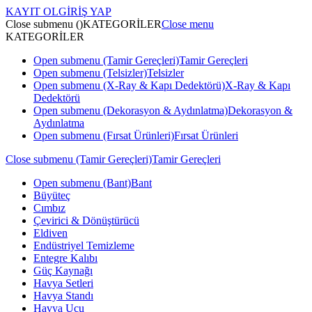
KAYIT OL
GİRİŞ YAP
Close submenu ()
KATEGORİLER
Close menu
KATEGORİLER
Open submenu (Tamir Gereçleri)
Tamir Gereçleri
Open submenu (Telsizler)
Telsizler
Open submenu (X-Ray & Kapı Dedektörü)
X-Ray & Kapı
Dedektörü
Open submenu (Dekorasyon & Aydınlatma)
Dekorasyon &
Aydınlatma
Open submenu (Fırsat Ürünleri)
Fırsat Ürünleri
Close submenu (Tamir Gereçleri)
Tamir Gereçleri
Open submenu (Bant)
Bant
Büyüteç
Cımbız
Çevirici & Dönüştürücü
Eldiven
Endüstriyel Temizleme
Entegre Kalıbı
Güç Kaynağı
Havya Setleri
Havya Standı
Havya Ucu