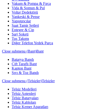
Vakum & Pompa & Fırça
Vida & Somun & Pul
Voltaj Dedektörü
Yankeski & Pense
Yapıştırıcılar
Saat Tamir Setleri
Entegre & Çip
Şarj Soketi
Tuş Takımı
Diğer Telefon Yedek Parça
Close submenu (Bant)
Bant
Batarya Bandı
Çift Taraflı Bant
Kapton Bant
Sıvı & Toz Bandı
Close submenu (Telsizler)
Telsizler
Telsiz Modelleri
Telsiz Antenleri
Telsiz Bataryaları
Telsiz Kabloları
Telsiz Kemer Aparatları