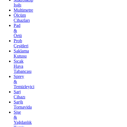
Işığı
Multimetre
Ölçüm
Cihazları
Pad
&
Örtü
Prob
Çeşitleri
Saklama
Kutusu
Sıcak
Hava
Tabancası
Sprey
&
Temizleyici
Şarj
Cihazı
Şarjlı
Tornavida
Şişe
&
Yağdanlık