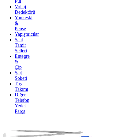
Pul
Voltaj
Dedektörü
Yankeski
&
Pense
Yapıştırıcılar
Saat
Tamir
Setleri
Entegre
&
Çip
Şarj
Soketi
Tuş
Takımı
Diğer
Telefon
Yedek
Parça