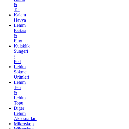
&
Tel
Kalem
Havya
Lehim
Pastası
&
Flux
Kulaklık
Süngeri
/
Ped
Lehim
Sökme
Ürünleri
Lehim
Teli
&
Lehim
Topu
Diğer
Lehim
Aksesuarları
Mikroskop
Mikroskop