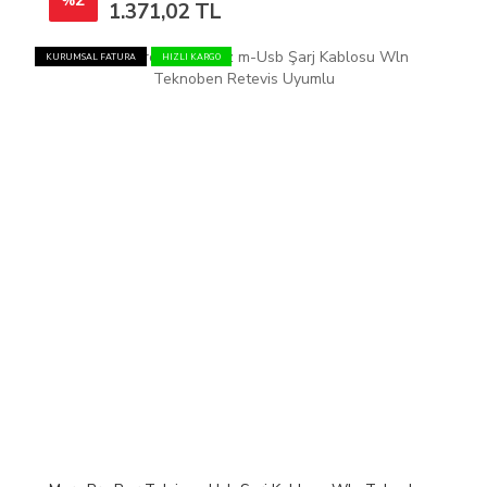
2
%
1.371,02 TL
KURUMSAL FATURA
HIZLI KARGO