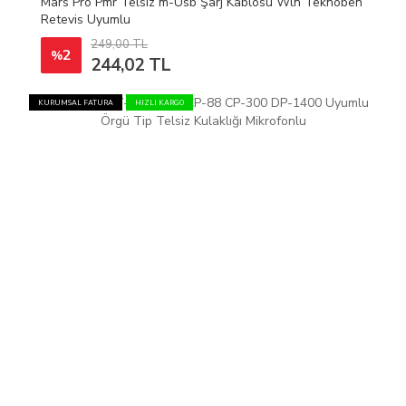
Mars Pro Pmr Telsiz m-Usb Şarj Kablosu Wln Teknoben
Retevis Uyumlu
249,00 TL
2
%
244,02 TL
KURUMSAL FATURA
HIZLI KARGO