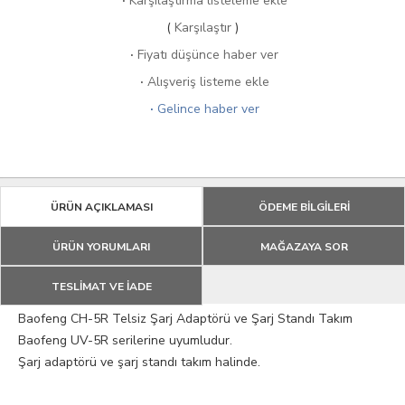
·
Karşılaştırma listeleme ekle
(
Karşılaştır
)
·
Fiyatı düşünce haber ver
·
Alışveriş listeme ekle
·
Gelince haber ver
ÜRÜN AÇIKLAMASI
ÖDEME BİLGİLERİ
ÜRÜN YORUMLARI
MAĞAZAYA SOR
TESLİMAT VE İADE
Baofeng CH-5R Telsiz Şarj Adaptörü ve Şarj Standı Takım
Baofeng UV-5R serilerine uyumludur.
Şarj adaptörü ve şarj standı takım halinde.