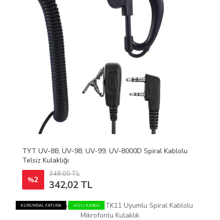
TYT UV-88, UV-98, UV-99, UV-8000D Spiral Kablolu
Telsiz Kulaklığı
349,00 TL
2
%
342,02 TL
KURUMSAL FATURA
HIZLI KARGO