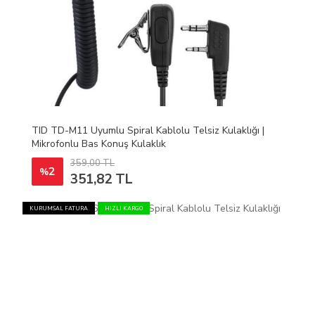
TID TD-M11 Uyumlu Spiral Kablolu Telsiz Kulaklığı |
Mikrofonlu Bas Konuş Kulaklık
359,00 TL
2
%
351,82 TL
KURUMSAL FATURA
HIZLI KARGO