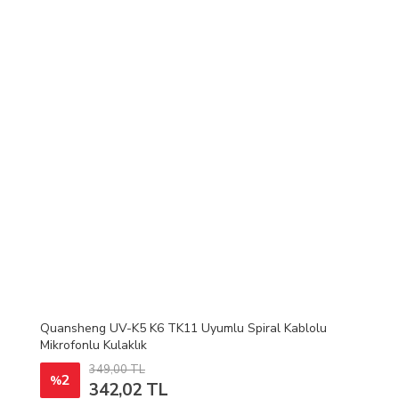
Quansheng UV-K5 K6 TK11 Uyumlu Spiral Kablolu
Mikrofonlu Kulaklık
349,00 TL
2
%
342,02 TL