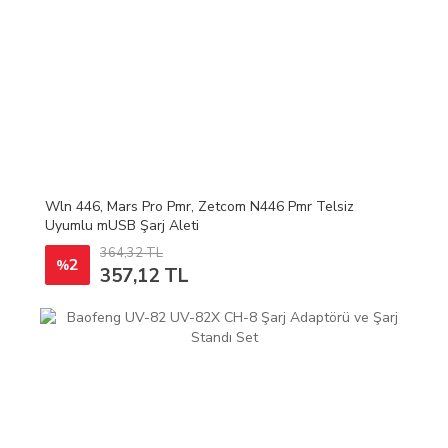
Wln 446, Mars Pro Pmr, Zetcom N446 Pmr Telsiz
Uyumlu mUSB Şarj Aleti
364,32 TL
2
%
357,12 TL