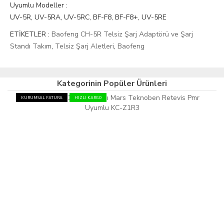
Uyumlu Modeller :
UV-5R, UV-5RA, UV-5RC, BF-F8, BF-F8+, UV-5RE
ETİKETLER :
Baofeng CH-5R Telsiz Şarj Adaptörü ve Şarj
Standı Takım
,
Telsiz Şarj Aletleri
,
Baofeng
Kategorinin Popüler Ürünleri
KURUMSAL FATURA
HIZLI KARGO