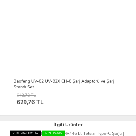
Baofeng UV-82 UV-82X CH-8 Şarj Adaptörü ve Şarj
Standı Set
642,72 TL
629,76 TL
İlgili Ürünler
KURUMSAL FATURA
HIZLI KARGO