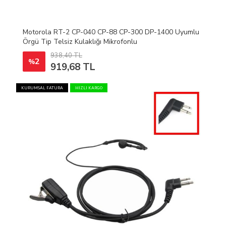
Motorola RT-2 CP-040 CP-88 CP-300 DP-1400 Uyumlu
Örgü Tip Telsiz Kulaklığı Mikrofonlu
938,40 TL
2
%
919,68 TL
KURUMSAL FATURA
HIZLI KARGO