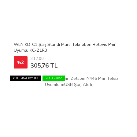
WLN KD-C1 Şarj Standı Mars Teknoben Retevis Pmr
Uyumlu KC-Z1R3
312,00 TL
2
%
305,76 TL
KURUMSAL FATURA
HIZLI KARGO