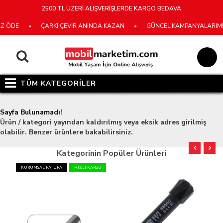
2500 TL ÜZERİ ALIŞVERİŞLERDE KARGO BEDAVA
Z ÖDE
•
ÇARKI ÇEVİR ANINDA KAZAN
•
GÜNCEL KAMPANYALARIMIZ 
TÜM KATEGORİLER
Sayfa Bulunamadı!
Ürün / kategori yayından kaldırılmış veya eksik adres girilmiş
olabilir. Benzer ürünlere bakabilirsiniz.
Kategorinin Popüler Ürünleri
KURUMSAL FATURA
HIZLI KARGO