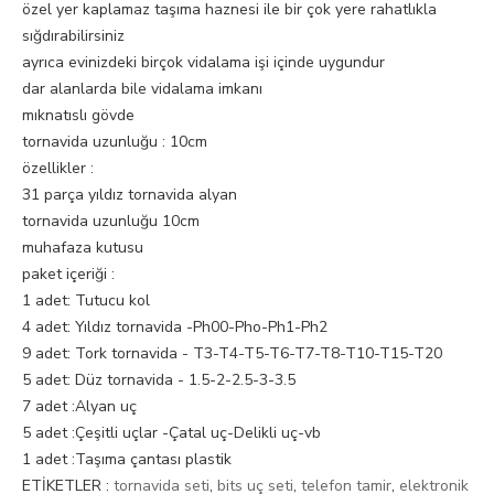
özel yer kaplamaz taşıma haznesi ile bir çok yere rahatlıkla
sığdırabilirsiniz
ayrıca evinizdeki birçok vidalama işi içinde uygundur
dar alanlarda bile vidalama imkanı
mıknatıslı gövde
tornavida uzunluğu : 10cm
özellikler :
31 parça yıldız tornavida alyan
tornavida uzunluğu 10cm
muhafaza kutusu
paket içeriği :
1 adet: Tutucu kol
4 adet: Yıldız tornavida -Ph00-Pho-Ph1-Ph2
9 adet: Tork tornavida - T3-T4-T5-T6-T7-T8-T10-T15-T20
5 adet: Düz tornavida - 1.5-2-2.5-3-3.5
7 adet :Alyan uç
5 adet :Çeşitli uçlar -Çatal uç-Delikli uç-vb
1 adet :Taşıma çantası plastik
ETİKETLER :
tornavida seti
,
bits uç seti
,
telefon tamir
,
elektronik