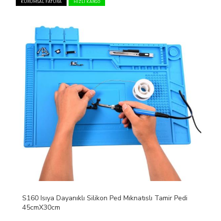
KURUMSAL FATURA
HIZLI KARGO
S160 Isıya Dayanıklı Silikon Ped Mıknatıslı Tamir Pedi
45cmX30cm