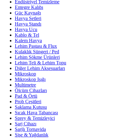
Endüstriyel Temizleme
Entegre Kalıbı
Güç Kaynağı
Havya Setleri
Havya Standı
Havya Ucu
Kablo & Tel
Kalem Havya
Lehim Pastası & Flux
Kulaklık Süngeri / Ped
Lehim Sökme Ürünleri
Lehim Teli & Lehim Topu
Diğer Lehim Aksesuarları
Mikroskop
Mikroskop Işığı
Multimetre
Ölçüm Cihazları
Pad & Örtü
Prob Çeşitleri
Saklama Kutusu
Sıcak Hava Tabancası
Sprey & Temizleyici
Şarj Cihazı
Şarjlı Tornavida
Şişe & Yağdanlık