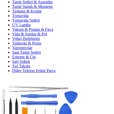
Tamir Setleri & Aparatlar
Tamir Standı & Mengene
Taşlama & Kesme
Tornavida
Tornavida Setleri
UV Lamba
Vakum & Pompa & Fırça
Vida & Somun & Pul
Voltaj Dedektörü
Yankeski & Pense
Yapıştırıcılar
Saat Tamir Setleri
Entegre & Çip
Şarj Soketi
Tuş Takımı
Diğer Telefon Yedek Parça