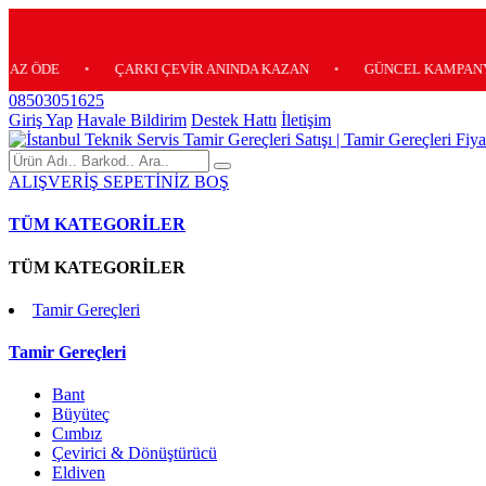
E
•
ÇARKI ÇEVİR ANINDA KAZAN
•
GÜNCEL KAMPANYALARIMI
08503051625
Giriş Yap
Havale Bildirim
Destek Hattı
İletişim
ALIŞVERİŞ SEPETİNİZ BOŞ
TÜM KATEGORİLER
TÜM KATEGORİLER
Tamir Gereçleri
Tamir Gereçleri
Bant
Büyüteç
Cımbız
Çevirici & Dönüştürücü
Eldiven