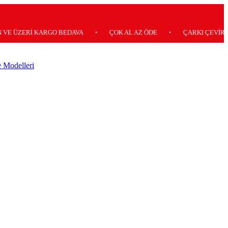
Rİ KARGO BEDAVA
•
ÇOK AL AZ ÖDE
•
ÇARKI ÇEVİR ANINDA