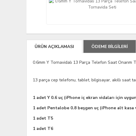
ÜRÜN AÇIKLAMASI
ÖDEME BİLGİLERİ
0.6mm Y Tornavidalı 13 Parça Telefon Saat Onarım T
13 parça cep telefonu, tablet, bilgisayar, akıllı saat t
1 adet Y 0.6 uç (iPhone iç ekran vidaları için uygu
1 adet Pentalobe 0.8 beşgen uç (iPhone alt kasa v
1 adet T5
1 adet T6