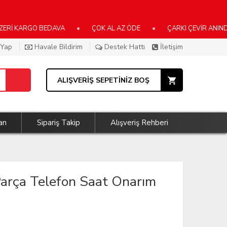
ARGO BEDAVA
•
ÇOK AL AZ ÖDE
•
ÇARKI ÇEVİR ANINDA KAZA
 Yap
Havale Bildirim
Destek Hattı
İletişim
ALIŞVERİŞ SEPETİNİZ BOŞ
an
Sipariş Takip
Alışveriş Rehberi
Parça Telefon Saat Onarım