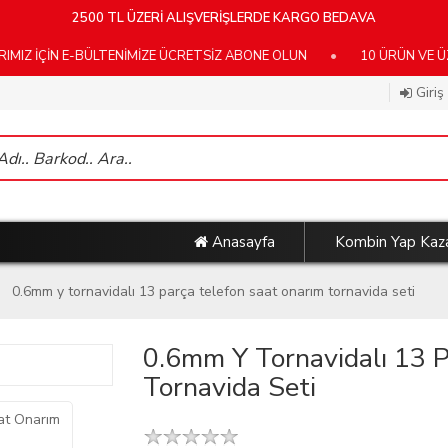
2500 TL ÜZERİ ALIŞVERİŞLERDE KARGO BEDAVA
N E-BÜLTENİMİZE ÜCRETSİZ ABONE OLUN
•
10 ÜRÜN VE ÜZERİ K
Giriş
Anasayfa
Kombin Yap Kaz
0.6mm y tornavidalı 13 parça telefon saat onarım tornavida seti
0.6mm Y Tornavidalı 13 
Tornavida Seti