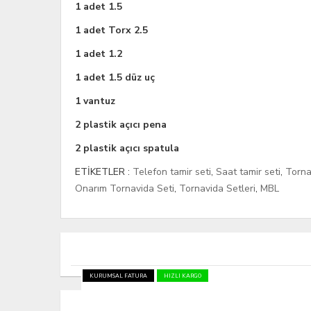
1 adet 1.5
1 adet Torx 2.5
1 adet 1.2
1 adet 1.5 düz uç
1 vantuz
2 plastik açıcı pena
2 plastik açıcı spatula
ETİKETLER :
Telefon tamir seti
,
Saat tamir seti
,
Torna
Onarım Tornavida Seti
,
Tornavida Setleri
,
MBL
KURUMSAL FATURA
HIZLI KARGO