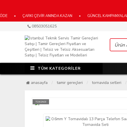
•
ÇARKI ÇEVİR ANINDA KAZAN
•
GÜNCEL KAMPANYALARIMIZ İÇİ
08503051625
TÜM KATEGORİLER
anasayfa
tamir gereçleri
tornavida setleri
TÜKENDİ