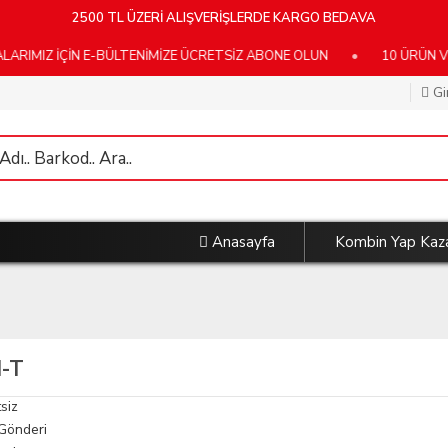
2500 TL ÜZERİ ALIŞVERİŞLERDE KARGO BEDAVA
IMIZ İÇİN E-BÜLTENİMİZE ÜCRETSİZ ABONE OLUN
•
10 ÜRÜN VE
Gi
Anasayfa
Kombin Yap Kaz
-T
siz
 Gönderi