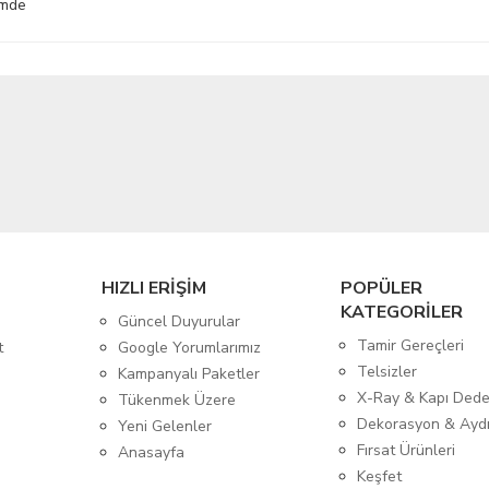
imde
HIZLI ERİŞİM
POPÜLER
KATEGORİLER
Güncel Duyurular
Tamir Gereçleri
t
Google Yorumlarımız
Telsizler
Kampanyalı Paketler
X-Ray & Kapı Dede
Tükenmek Üzere
Dekorasyon & Ayd
Yeni Gelenler
Fırsat Ürünleri
Anasayfa
Keşfet