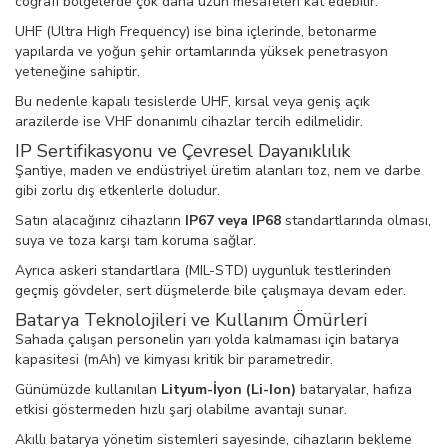
coğrafi bölgelerde çok daha uzun mesafeleri kat edebilir.
UHF (Ultra High Frequency) ise bina içlerinde, betonarme
yapılarda ve yoğun şehir ortamlarında yüksek penetrasyon
yeteneğine sahiptir.
Bu nedenle kapalı tesislerde UHF, kırsal veya geniş açık
arazilerde ise VHF donanımlı cihazlar tercih edilmelidir.
IP Sertifikasyonu ve Çevresel Dayanıklılık
Şantiye, maden ve endüstriyel üretim alanları toz, nem ve darbe
gibi zorlu dış etkenlerle doludur.
Satın alacağınız cihazların
IP67 veya IP68
standartlarında olması,
suya ve toza karşı tam koruma sağlar.
Ayrıca askeri standartlara (MIL-STD) uygunluk testlerinden
geçmiş gövdeler, sert düşmelerde bile çalışmaya devam eder.
Batarya Teknolojileri ve Kullanım Ömürleri
Sahada çalışan personelin yarı yolda kalmaması için batarya
kapasitesi (mAh) ve kimyası kritik bir parametredir.
Günümüzde kullanılan
Lityum-İyon (Li-Ion)
bataryalar, hafıza
etkisi göstermeden hızlı şarj olabilme avantajı sunar.
Akıllı batarya yönetim sistemleri sayesinde, cihazların bekleme