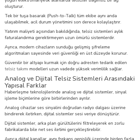
yoğun elektromanyetik alanlarda telsizler bağımsız bir ağ
oluşturur.
Tek bir tuşa basarak (Push-to-Talk) tüm ekibe aynı anda
ulaşabilmek, acil durum yönetimini son derece kolaylaştırır.
Yatırım maliyeti açısından bakıldığında, telsiz sistemleri aylık
faturalandırma gerektirmeyen uzun ömürlü sistemlerdir.
Ayrıca, modern cihazların sunduğu gelişmiş şifreleme
algoritmaları sayesinde veri güvenliği en üst düzeyde korunur.
Güvenilir bir altyapı kurmak için doğru adresten tedarik edilen
telsiz takımı
modelleri uzun vadede yüksek verimlilik sağlar.
Analog ve Dijital Telsiz Sistemleri Arasındaki
Yapısal Farklar
Haberleşme teknolojilerinde analog ve dijital sistemler, sinyal
işleme biçimlerine göre birbirlerinden ayrılır.
Analog cihazlar ses sinyalini doğrudan radyo dalgası üzerine
bindirerek iletirken, dijital sistemler sesi veriye dönüştürür.
Dijital sistemler, arka plan gürültülerini filtreleyerek en zorlu
fabrikalarda bile net ses iletimi gerçekleştirebilir.
Ayrıca dijital kanallar, aynı frekans genişliği üzerinde birden fazla