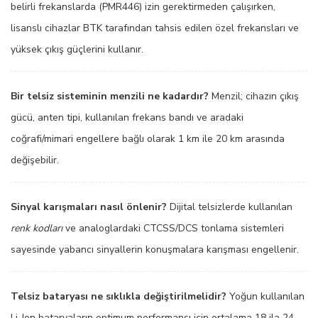
belirli frekanslarda (PMR446) izin gerektirmeden çalışırken,
lisanslı cihazlar BTK tarafından tahsis edilen özel frekansları ve
yüksek çıkış güçlerini kullanır.
Bir telsiz sisteminin menzili ne kadardır?
Menzil; cihazın çıkış
gücü, anten tipi, kullanılan frekans bandı ve aradaki
coğrafi/mimari engellere bağlı olarak 1 km ile 20 km arasında
değişebilir.
Sinyal karışmaları nasıl önlenir?
Dijital telsizlerde kullanılan
renk kodları
ve analoglardaki CTCSS/DCS tonlama sistemleri
sayesinde yabancı sinyallerin konuşmalara karışması engellenir.
Telsiz bataryası ne sıklıkla değiştirilmelidir?
Yoğun kullanılan
Li-Ion bataryaların optimum performansı için ortalama 18 ila 24