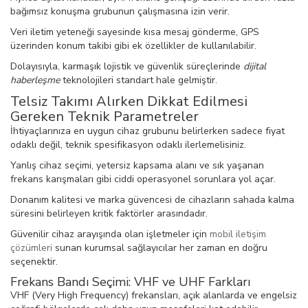
bağımsız konuşma grubunun çalışmasına izin verir.
Veri iletim yeteneği sayesinde kısa mesaj gönderme, GPS
üzerinden konum takibi gibi ek özellikler de kullanılabilir.
Dolayısıyla, karmaşık lojistik ve güvenlik süreçlerinde
dijital
haberleşme
teknolojileri standart hale gelmiştir.
Telsiz Takımı Alırken Dikkat Edilmesi
Gereken Teknik Parametreler
İhtiyaçlarınıza en uygun cihaz grubunu belirlerken sadece fiyat
odaklı değil, teknik spesifikasyon odaklı ilerlemelisiniz.
Yanlış cihaz seçimi, yetersiz kapsama alanı ve sık yaşanan
frekans karışmaları gibi ciddi operasyonel sorunlara yol açar.
Donanım kalitesi ve marka güvencesi de cihazların sahada kalma
süresini belirleyen kritik faktörler arasındadır.
Güvenilir cihaz arayışında olan işletmeler için
mobil iletişim
çözümleri
sunan kurumsal sağlayıcılar her zaman en doğru
seçenektir.
Frekans Bandı Seçimi: VHF ve UHF Farkları
VHF (Very High Frequency) frekansları, açık alanlarda ve engelsiz