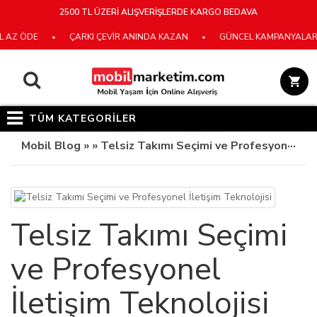
2500 TL ÜZERİ ALIŞVERİŞLERDE KARGO BEDAVA
AZ ÖDE
•
ÇARKI ÇEVİR ANINDA KAZAN
•
GÜNCEL KAMPANYALARIMIZ
TÜM KATEGORİLER
Mobil Blog »
» Telsiz Takımı Seçimi ve Profesyonel İletişim Teknolojisi
Telsiz Takımı Seçimi
ve Profesyonel
İletişim Teknolojisi