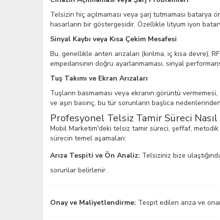
Telsizin hiç açılmaması veya şarj tutmaması batarya ö
hasarların bir göstergesidir. Özellikle lityum iyon batary
Sinyal Kaybı veya Kısa Çekim Mesafesi
Bu, genellikle anten arızaları (kırılma, iç kısa devre)
empedansının doğru ayarlanmaması, sinyal performansın
Tuş Takımı ve Ekran Arızaları
Tuşların basmaması veya ekranın görüntü vermemesi, tu
ve aşırı basınç, bu tür sorunların başlıca nedenlerinden 
Profesyonel Telsiz Tamir Süreci Nasıl 
Mobil Marketim'deki telsiz tamir süreci, şeffaf, metodik
sürecin temel aşamaları:
Arıza Tespiti ve Ön Analiz:
Telsiziniz bize ulaştığında
sorunlar belirlenir.
Onay ve Maliyetlendirme:
Tespit edilen arıza ve onarım