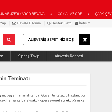
 ÜZERİ KARGO BEDAVA
•
ÇOK AL AZ ÖDE
•
ÇARKI ÇEVİR AN
 Yap
Havale Bildirim
Destek Hattı
İletişim
ALIŞVERİŞ SEPETİNİZ BOŞ
an
Sipariş Takip
Alışveriş Rehberi
imin Teminatı
şim, başarının anahtarıdır. Güvenilir telsiz cihazları, bu
ek herhangi bir aksaklık operasyonel sürekliliği riske