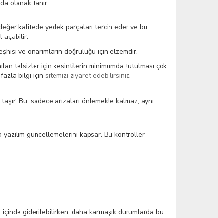
da olanak tanır.
şdeğer kalitede yedek parçaları tercih eder ve bu
 açabilir.
eşhisi ve onarımların doğruluğu için elzemdir.
anılan telsizler için kesintilerin minimumda tutulması çok
azla bilgi için
sitemizi ziyaret edebilirsiniz
.
 taşır. Bu, sadece arızaları önlemekle kalmaz, aynı
sa yazılım güncellemelerini kapsar. Bu kontroller,
.
nü içinde giderilebilirken, daha karmaşık durumlarda bu