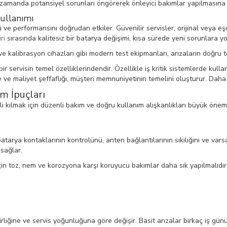
 zamanda potansiyel sorunları öngörerek önleyici bakımlar yapılmasına 
ullanımı
ü ve performansını doğrudan etkiler. Güvenilir servisler, orijinal veya e
ri
sırasında kalitesiz bir batarya değişimi, kısa sürede yeni sorunlara yol
ve kalibrasyon cihazları gibi modern test ekipmanları, arızaların doğru t
ir servisin temel özelliklerindendir. Özellikle iş kritik sistemlerde kull
 ve maliyet şeffaflığı, müşteri memnuniyetinin temelini oluşturur. Daha f
m İpuçları
i kılmak için düzenli bakım ve doğru kullanım alışkanlıkları büyük önem
, batarya kontaklarının kontrolünü, anten bağlantılarının sıkılığını ve var
sağlar.
için toz, nem ve korozyona karşı koruyucu bakımlar daha sık yapılmalıdır
irliğine ve servis yoğunluğuna göre değişir. Basit arızalar birkaç iş gü