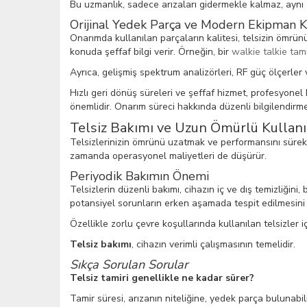
Bu uzmanlık, sadece arızaları gidermekle kalmaz, aynı
Orijinal Yedek Parça ve Modern Ekipman K
Onarımda kullanılan parçaların kalitesi, telsizin ömrün
konuda şeffaf bilgi verir. Örneğin, bir
walkie talkie tami
Ayrıca, gelişmiş spektrum analizörleri, RF güç ölçerler 
Hızlı geri dönüş süreleri ve şeffaf hizmet, profesyonel b
önemlidir. Onarım süreci hakkında düzenli bilgilendirme
Telsiz Bakımı ve Uzun Ömürlü Kullanı
Telsizlerinizin ömrünü uzatmak ve performansını sürekl
zamanda operasyonel maliyetleri de düşürür.
Periyodik Bakımın Önemi
Telsizlerin düzenli bakımı, cihazın iç ve dış temizliğini
potansiyel sorunların erken aşamada tespit edilmesini 
Özellikle zorlu çevre koşullarında kullanılan telsizler 
Telsiz bakımı
, cihazın verimli çalışmasının temelidir.
Sıkça Sorulan Sorular
Telsiz tamiri genellikle ne kadar sürer?
Tamir süresi, arızanın niteliğine, yedek parça bulunabil