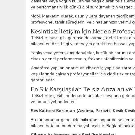
Zamanla veya yoğun kullanıma bağlı olarak telsizlerde
ve performansını ilk günkü gibi sürdürmek için vazgeçilm
Mobil Marketim olarak, uzun yıllara dayanan tecrübemiz
profesyonel tamir süreçlerini ve cihazlarınızın verimli
Kesintisiz İletişim İçin Neden Profesy
Telsizler, basit gibi görünse de karmaşık elektronik dev
bileşenler, özel bilgi ve deneyim gerektiren hassas yapı
Yanlış veya yetersiz müdahaleler, küçük bir sorunu dah
cihazın genel performansının, frekans stabilitesinin v
Amatörce yapılan onarımlar, cihazın iç yapısına zarar ver
koşullarında çalışan profesyoneller için ciddi riskler t
garanti eder.
En Sık Karşılaşılan Telsiz Arızaları ve
Telsizlerde çeşitli nedenlerle arızalar meydana gelebilir
ve potansiyel nedenleri:
Ses Kalitesi Sorunları (Azalma, Parazit, Kesik Kesi
Bu tür sorunlar genellikle mikrofon, hoparlör, ses ent
bileşen hataları bu duruma yol açabilir. Bağlantı nokt
Cihazın Açılmaması veya Şarj Problemleri