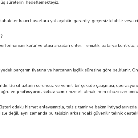
önüş sürelerini hedeflemekteyiz.
haleler kalıcı hasarlara yol açabilir, garantiyi geçersiz kılabilir veya 
u?
 performansını korur ve olası arızaları önler. Temizlik, batarya kontrolü,
yedek parçanın fiyatına ve harcanan işçilik süresine göre belirlenir. On
ıdır. Bu cihazların sorunsuz ve verimli bir şekilde çalışması, operasyon
 doğru ve
profesyonel telsiz tamir
hizmeti almak, hem cihazınızın ömr
üşteri odaklı hizmet anlayışımızla, telsiz tamir ve bakım ihtiyaçlarınız
lsizle değil, aynı zamanda bu telsizin arkasındaki güvenilir teknik destek