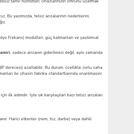
elsiz tamir hizmetleri
, cihazlarınızın ömrünü uzatmak
. Bu yazımızda, telsiz arızalarının nedenlerini,
ğız.
Radyo Frekans) modülleri, güç katmanları ve yazılımsal
tamiri
, sadece arızanın giderilmesi değil, aynı zamanda
(IP derecesi) azaltabilir. Bu durum, özellikle zorlu saha
manları ile cihazın fabrika standartlarında onarılmasını
için ilk adımdır. İşte sık karşılaşılan bazı telsiz arızaları
r. Harici etkenler (nem, toz, darbe) veya dahili