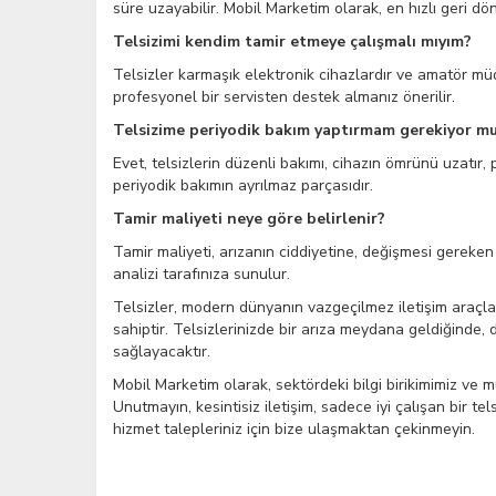
süre uzayabilir. Mobil Marketim olarak, en hızlı geri d
Telsizimi kendim tamir etmeye çalışmalı mıyım?
Telsizler karmaşık elektronik cihazlardır ve amatör müda
profesyonel bir servisten destek almanız önerilir.
Telsizime periyodik bakım yaptırmam gerekiyor m
Evet, telsizlerin düzenli bakımı, cihazın ömrünü uzatır,
periyodik bakımın ayrılmaz parçasıdır.
Tamir maliyeti neye göre belirlenir?
Tamir maliyeti, arızanın ciddiyetine, değişmesi gereken 
analizi tarafınıza sunulur.
Telsizler, modern dünyanın vazgeçilmez iletişim araçlar
sahiptir. Telsizlerinizde bir arıza meydana geldiğinde,
sağlayacaktır.
Mobil Marketim olarak, sektördeki bilgi birikimimiz ve m
Unutmayın, kesintisiz iletişim, sadece iyi çalışan bir te
hizmet talepleriniz için bize ulaşmaktan çekinmeyin.