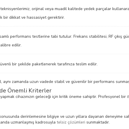
nisyenlerimiz, orijinal veya muadil kalitede yedek parçalar kullanarak t
 bir dikkat ve hassasiyet gerektirir.
lı performans testlerine tabi tutulur. Frekans stabilitesi, RF çıkış gücü
libre edilir.
venli bir şekilde paketlenerek tarafınıza teslim edilir.
ğil, aynı zamanda uzun vadede stabil ve güvenilir bir performans sunmas
nde Önemli Kriterler
 yapmak cihazınızın geleceği için kritik öneme sahiptir. Profesyonel bir
t
i konusunda derinlemesine bilgiye ve uzun yıllara dayanan deneyime sah
u alanda uzmanlaşmış kadrosuyla
telsiz çözümleri
sunmaktadır.