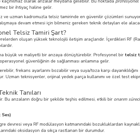
 kaçınılmaz olarak arızalar meydana gelebilir. Bu noktada
profesyonel t
ez bir ihtiyaç haline gelir.
 ve uzman kadromuzla telsiz tamirinde en güvenilir çözümleri sunuyoruz
 çalışmaya devam etmesi için bilmeniz gereken teknik detayları ele alaca
onel Telsiz Tamiri Şart?
relerden oluşan yüksek teknolojili iletişim araçlarıdır. İçerdikleri RF (
lardır.
a büyük ve maliyetli bir arızaya dönüştürebilir. Profesyonel bir
telsiz 
e operasyonel güvenliğinin de sağlanması anlamına gelir.
ebilir, frekans ayarlarını bozabilir veya suya/toza karşı dayanıklılığını 
aşır. Uzman teknisyenler, orijinal yedek parça kullanımı ve özel test ekip
 Teknik Tanıları
. Bu arızaların doğru bir şekilde teşhis edilmesi, etkili bir
onarım süreci
k Ses)
egre devresi veya RF modülasyon katmanındaki bozukluklardan kaynaklanı
alarındaki oksidasyon da sıkça rastlanan bir durumdur.