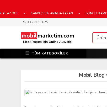
Z ÖDE
•
ÇARKI ÇEVİR ANINDA KAZAN
•
GÜNCEL KAMPANYALA
08503051625
TÜM KATEGORİLER
Mobil Blog