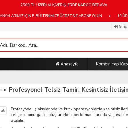
2500 TL ÜZERİ ALIŞVERİŞLERDE KARGO BEDAVA
RIMIZ İÇİN E-BÜLTENİMİZE ÜCRETSİZ ABONE OLUN
•
10 ÜRÜN VE
Giriş
Anasayfa
Kombin Yap Kaz
 »
» Profesyonel Telsiz Tamir: Kesintisiz İletiş
Profesyonel iş akışlarında ve kritik operasyonlarda kesintisiz ileti
iletişimin omurgasını oluştururken, performanslarında yaşanabilec
atabilir.