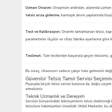
Uzman Onarım:
Onayınızın ardından, alanında uzman tek
telsiz arıza giderme
, karmaşık devre yapılarında büyük
Test ve Kalibrasyon:
Onarımı tamamlanan telsiz, kapsam
parametreler ölçülür ve cihaz fabrika ayarlarına göre ka
Teslimat:
Tüm testlerden başarıyla geçen telsiziniz, gü
Bu süreç, cihazınızın sadece çalışır hale gelmesini de
Güvenilir Telsiz Tamir Servisi Seçimi
Piyasada birçok telsiz servisi bulunsa da, doğru seçimi
etmelisiniz:
Teknik Uzmanlık ve Deneyim
Servisin bünyesindeki teknisyenlerin telsiz elektroniğ
telsizlere hakimiyetleri önemlidir. Mobil Marketim, b