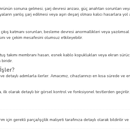
mrünün sonuna gelmesi, şarj devresi arızası, güç anahtarı sorunları ve
aların yanlış şarj edilmesi veya aşırı deşarj olması kalıcı hasarlara yol a
, RF çıkış katmanı sorunları, besleme devresi anormallikleri veya yazılım
ı ve çekim mesafesini olumsuz etkileyebilir.
ş takımı membranı hasarı, esnek kablo kopuklukları veya ekran sürücü
biridir.
İşler?
 ve detaylı adımlarla ilerler. Amacımız, cihazlarınızı en kısa sürede ve 
, ilk olarak detaylı bir görsel kontrol ve fonksiyonel testlerden geçirilir.
 için gerekli parça/işçilik maliyeti tarafınıza detaylı olarak bildirilir ve 