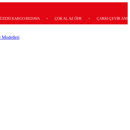
İ KARGO BEDAVA
•
ÇOK AL AZ ÖDE
•
ÇARKI ÇEVİR ANINDA K