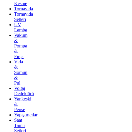
Kesme
Tornavida
Tornavida
Setleri
UV
Lamba
Vakum
&
Pompa
&
Fırça
Vida
&
Somun
&
Pul
Voltaj
Dedektörü
Yankeski
&
Pense
Yapıştırıcılar
Saat
Tamir
Setleri