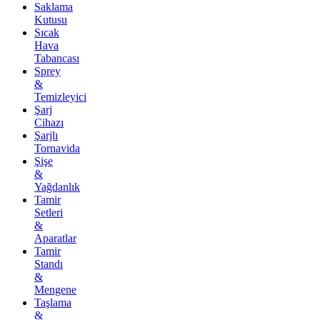
Saklama
Kutusu
Sıcak
Hava
Tabancası
Sprey
&
Temizleyici
Şarj
Cihazı
Şarjlı
Tornavida
Şişe
&
Yağdanlık
Tamir
Setleri
&
Aparatlar
Tamir
Standı
&
Mengene
Taşlama
&