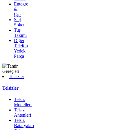
Entegre
&
Çip
Şarj
Soketi
Tuş
Takımı
Diğer
Telefon
Yedek
Parça
Telsizler
Telsizler
Telsiz
Modelleri
Telsiz
Antenleri
Telsiz
Bataryaları