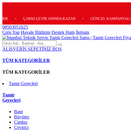
•
ÇARKI ÇEVİR ANINDA KAZAN
•
GÜNCEL KAMPANYALARIMIZ 
08503051625
Giriş Yap
Havale Bildirim
Destek Hattı
İletişim
ALIŞVERİŞ SEPETİNİZ BOŞ
TÜM KATEGORİLER
TÜM KATEGORİLER
Tamir Gereçleri
Tamir
Gereçleri
Bant
Büyüteç
Cımbız
Çevirici