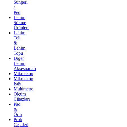
Süngeri
/
Ped
Lehim
Sökme
Ürünleri
Lehim
Teli
&
Lehim
Topu
Diğer
Lehim
Aksesuarları
Mikroskop
Mikroskop
Işığı
Multimetre
Ölçüm
Cihazları
Pad
&
Örtü
Prob
Çeşitleri