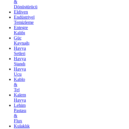
&
Dönüştürücü
Eldiven
Endüstriyel
Temizleme
Entegre
Kalıbı
Güç
Kaynağı
Havya
Setleri
Havya
Standı
Havya
Ucu
Kablo
&
Tel
Kalem
Havya
Lehim
Pastası
&
Flux
Kulaklık