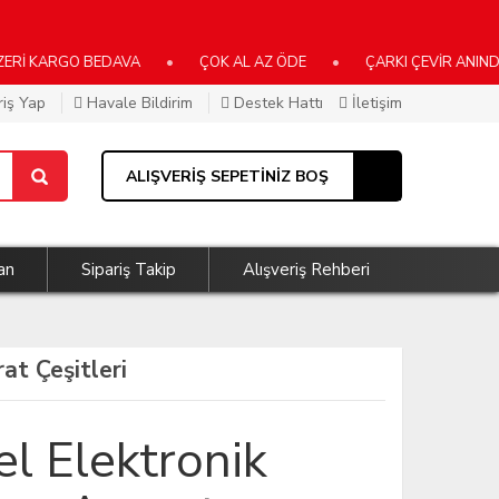
 KARGO BEDAVA
•
ÇOK AL AZ ÖDE
•
ÇARKI ÇEVİR ANINDA KA
riş Yap
Havale Bildirim
Destek Hattı
İletişim
ALIŞVERİŞ SEPETİNİZ BOŞ
an
Sipariş Takip
Alışveriş Rehberi
at Çeşitleri
l Elektronik