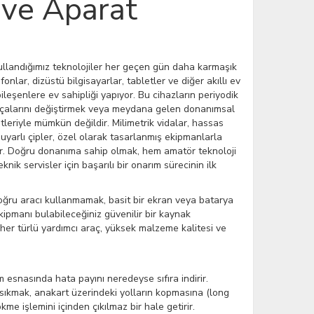
 ve Aparat
llandığımız teknolojiler her geçen gün daha karmaşık
fonlar, dizüstü bilgisayarlar, tabletler ve diğer akıllı ev
ileşenlere ev sahipliği yapıyor. Bu cihazların periyodik
rçalarını değiştirmek veya meydana gelen donanımsal
tleriyle mümkün değildir. Milimetrik vidalar, hassas
duyarlı çipler, özel olarak tasarlanmış ekipmanlarla
ar. Doğru donanıma sahip olmak, hem amatör teknoloji
nik servisler için başarılı bir onarım sürecinin ilk
oğru aracı kullanmamak, basit bir ekran veya batarya
kipmanı bulabileceğiniz güvenilir bir kaynak
her türlü yardımcı araç, yüksek malzeme kalitesi ve
m esnasında hata payını neredeyse sıfıra indirir.
aya sıkmak, anakart üzerindeki yolların kopmasına (long
e işlemini içinden çıkılmaz bir hale getirir.