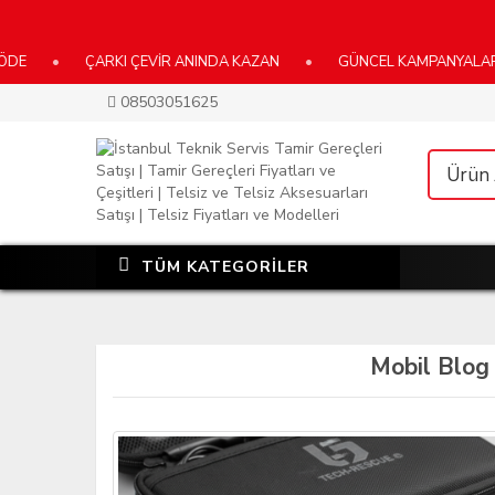
•
ÇARKI ÇEVİR ANINDA KAZAN
•
GÜNCEL KAMPANYALARIMIZ İ
08503051625
TÜM KATEGORİLER
Mobil Blog