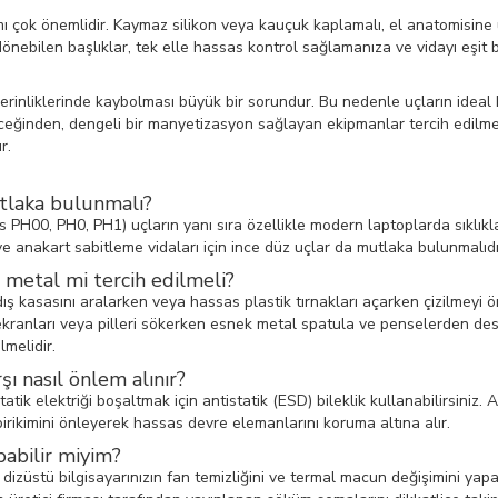
 çok önemlidir. Kaymaz silikon veya kauçuk kaplamalı, el anatomisine 
ebilen başlıklar, tek elle hassas kontrol sağlamanıza ve vidayı eşit b
erinliklerinde kaybolması büyük bir sorundur. Bu nedenle uçların ideal b
eğinden, dengeli bir manyetizasyon sağlayan ekipmanlar tercih edilmeli
r.
mutlaka bulunmalı?
llips PH00, PH0, PH1) uçların yanı sıra özellikle modern laptoplarda sıklı
ve anakart sabitleme vidaları için ince düz uçlar da mutlaka bulunmalıdı
 metal mi tercih edilmeli?
 dış kasasını aralarken veya hassas plastik tırnakları açarken çizilmeyi 
 ekranları veya pilleri sökerken esnek metal spatula ve penselerden dest
melidir.
şı nasıl önlem alınır?
elektriği boşaltmak için antistatik (ESD) bileklik kullanabilirsiniz. Ayr
birikimini önleyerek hassas devre elemanlarını koruma altına alır.
abilir miyim?
stü bilgisayarınızın fan temizliğini ve termal macun değişimini yapabili