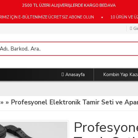
2500 TL ÜZERİ ALIŞVERİŞLERDE KARGO BEDAVA
ÇİN E-BÜLTENİMİZE ÜCRETSİZ ABONE OLUN
•
10 ÜRÜN VE ÜZERİ
Gi
Anasayfa
Kombin Yap Kaz
 »
» Profesyonel Elektronik Tamir Seti ve Apar
Profesyone