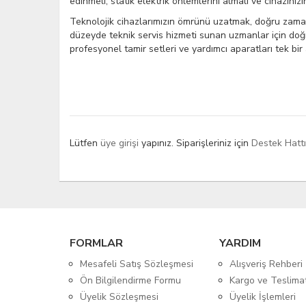
edinmeli, statik elektrik önlemlerini almalı ve cihazınız
Teknolojik cihazlarımızın ömrünü uzatmak, doğru zama
düzeyde teknik servis hizmeti sunan uzmanlar için doğr
profesyonel tamir setleri ve yardımcı aparatları tek bir
Lütfen
üye girişi
yapınız. Siparişleriniz için
Destek Hatt
FORMLAR
YARDIM
Mesafeli Satış Sözleşmesi
Alışveriş Rehberi
Ön Bilgilendirme Formu
Kargo ve Teslima
Üyelik Sözleşmesi
Üyelik İşlemleri