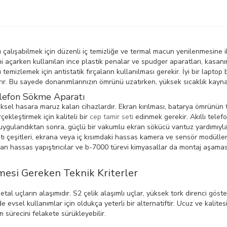
çalışabilmek için düzenli iç temizliğe ve termal macun yenilenmesine ih
ini açarken kullanılan ince plastik penalar ve spudger aparatları, kasan
u temizlemek için antistatik fırçaların kullanılması gerekir. İyi bir lapt
rır. Bu sayede donanımlarınızın ömrünü uzatırken, yüksek sıcaklık kayna
elefon Sökme Aparatı
iziksel hasara maruz kalan cihazlardır. Ekran kırılması, batarya ömrünün
çekleştirmek için kaliteli bir
cep tamir seti
edinmek gerekir. Akıllı telefo
sı uygulandıktan sonra, güçlü bir vakumlu ekran sökücü vantuz yardımıyla
atı çeşitleri, ekrana veya iç kısımdaki hassas kamera ve sensör modüll
lan hassas yapıştırıcılar ve b-7000 türevi kimyasallar da montaj aşama
esi Gereken Teknik Kriterler
al uçların alaşımıdır. S2 çelik alaşımlı uçlar, yüksek tork direnci gös
sel kullanımlar için oldukça yeterli bir alternatiftir. Ucuz ve kalites
sürecini felakete sürükleyebilir.