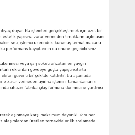
tiyaç duyar. Bu işlemleri gerçekleştirmek için özel bir
ın estetik yapısına zarar vermeden tırnakların açılmasını
op bakım seti, işlemci üzerindeki kurumuş termal macunu
klı performans kayıplarının da önüne geçebilirsiniz.
 tükenmesi veya şarj soketi arızaları en yaygın
nların ekranları gövdeye güçlü yapıştırıcılarla
 ekran güvenli bir şekilde kaldırılır. Bu aşamada
erine zarar vermeden ayırma işlemini tamamlamanızı
sında cihazın fabrika çıkış formuna dönmesine yardımcı
tererek aşınmaya karşı maksimum dayanıklılık sunar.
iz alaşımlardan üretilen tornavidalar ilk zorlamada