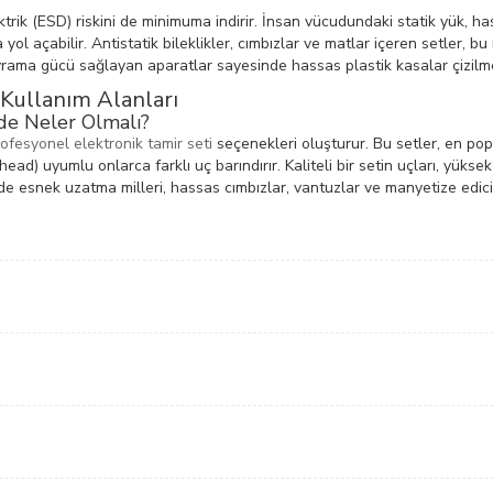
trik (ESD) riskini de minimuma indirir. İnsan vücudundaki statik yük, 
l açabilir. Antistatik bileklikler, cımbızlar ve matlar içeren setler, bu
ama gücü sağlayan aparatlar sayesinde hassas plastik kasalar çizilmed
 Kullanım Alanları
nde Neler Olmalı?
ofesyonel elektronik tamir seti
seçenekleri oluşturur. Bu setler, en pop
thead) uyumlu onlarca farklı uç barındırır. Kaliteli bir setin uçları, yük
de esnek uzatma milleri, hassas cımbızlar, vantuzlar ve manyetize edici 