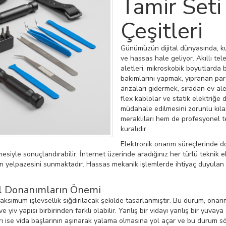
Tamir Seti
Çeşitleri
Günümüzün dijital dünyasında, ku
ve hassas hale geliyor. Akıllı tele
aletleri, mikroskobik boyutlarda b
bakımlarını yapmak, yıpranan pa
arızaları gidermek, sıradan ev ale
flex kablolar ve statik elektriğe 
müdahale edilmesini zorunlu kıl
meraklıları hem de profesyonel tek
kuralıdır.
Elektronik onarım süreçlerinde d
siyle sonuçlandırabilir. İnternet üzerinde aradığınız her türlü teknik e
n yelpazesini sunmaktadır. Hassas mekanik işlemlerde ihtiyaç duyulan 
el Donanımların Önemi
maksimum işlevsellik sığdırılacak şekilde tasarlanmıştır. Bu durum, onarı
ve yiv yapısı birbirinden farklı olabilir. Yanlış bir vidayı yanlış bir yuv
ı ise vida başlarının aşınarak yalama olmasına yol açar ve bu durum sökm