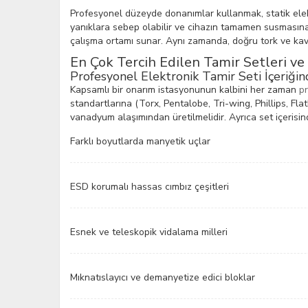
Profesyonel düzeyde donanımlar kullanmak, statik elek
yanıklara sebep olabilir ve cihazın tamamen susmasına yo
çalışma ortamı sunar. Aynı zamanda, doğru tork ve kavr
En Çok Tercih Edilen Tamir Setleri ve
Profesyonel Elektronik Tamir Seti İçeriği
Kapsamlı bir onarım istasyonunun kalbini her zaman
pr
standartlarına (Torx, Pentalobe, Tri-wing, Phillips, Fla
vanadyum alaşımından üretilmelidir. Ayrıca set içerisin
Farklı boyutlarda manyetik uçlar
ESD korumalı hassas cımbız çeşitleri
Esnek ve teleskopik vidalama milleri
Mıknatıslayıcı ve demanyetize edici bloklar