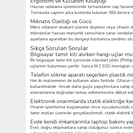
Ergonomi ve Kullanım Kolaylığı
Hassas vidalama işlemlerinde tornavidanın sap tasarımı
Tornavida sapının arka kısmında bulunan 360 derece dön
Mıknatıs Özelliği ve Gücü
Mikro vidaların anakart üzerine düşmesi veya cihazın d
mıknatıslar hassas manyetik sensörlere zarar verebilec
ayarlama aparatları bu dengeyi kurmanıza yardımcı olu
Sıkça Sorulan Sorular
Bilgisayar tamir kiti alırken hangi uçlar 
Bir bilgisayar tamir kiti içerisinde standart yıldız (Phi
uçlarının bulunması şarttır. Ayrıca M.2 SSD montajları 
Telefon sökme aparatı seçerken plastik mi
Her iki malzemenin de kullanım alanı farklıdır. Cihazın
kullanılmalıdır. Ancak daha güçlü yapıştırıcılara sahip
elemanlarına doğrudan temas edilmemesine dikkat edil
Elektronik onarımlarda statik elektriğe kar
Onarım işlemlerine başlamadan önce vücudunuzdaki statik 
tamir matları üzerinde gerçekleştirmek, statik elektrik 
Evde kendi imkanlarımla laptop bakımı yap
Evet, doğru ekipmanlara sahip olduğunuz sürece evde dizü