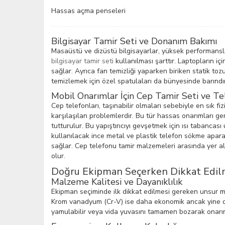
Hassas açma penseleri
Bilgisayar Tamir Seti ve Donanım Bakımı
Masaüstü ve dizüstü bilgisayarlar, yüksek performanslı 
bilgisayar tamir seti
kullanılması şarttır. Laptopların iç
sağlar. Ayrıca fan temizliği yaparken biriken statik toz
temizlemek için özel spatulaları da bünyesinde barındı
Mobil Onarımlar İçin Cep Tamir Seti ve T
Cep telefonları, taşınabilir olmaları sebebiyle en sık f
karşılaşılan problemlerdir. Bu tür hassas onarımları ger
tutturulur. Bu yapıştırıcıyı gevşetmek için ısı tabanca
kullanılacak ince metal ve plastik telefon sökme apar
sağlar. Cep telefonu tamir malzemeleri arasında yer a
olur.
Doğru Ekipman Seçerken Dikkat Edilm
Malzeme Kalitesi ve Dayanıklılık
Ekipman seçiminde ilk dikkat edilmesi gereken unsur met
Krom vanadyum (Cr-V) ise daha ekonomik ancak yine de ev
yamulabilir veya vida yuvasını tamamen bozarak onarım 