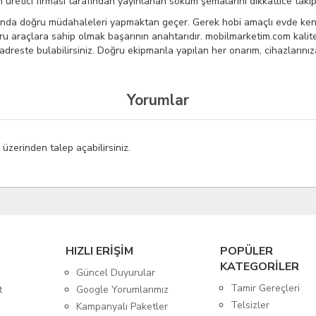
ın üretici firması tarafından yayınlanan söküm şemalarını dikkatlice takip
nda doğru müdahaleleri yapmaktan geçer. Gerek hobi amaçlı evde kendi
u araçlara sahip olmak başarının anahtarıdır. mobilmarketim.com kalite
 adreste bulabilirsiniz. Doğru ekipmanla yapılan her onarım, cihazlarınız
Yorumlar
ı
üzerinden talep açabilirsiniz.
HIZLI ERİŞİM
POPÜLER
KATEGORİLER
Güncel Duyurular
Tamir Gereçleri
t
Google Yorumlarımız
Telsizler
Kampanyalı Paketler